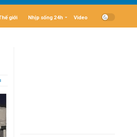
Thế giới
Nhịp sống 24h
Video
I