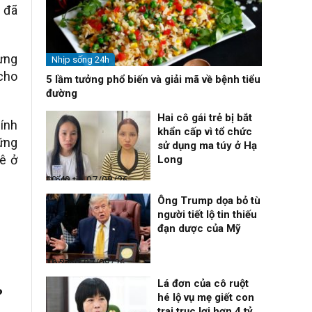
 đã
ừng
Nhịp sống 24h
 cho
5 lầm tưởng phổ biến và giải mã về bệnh tiểu
đường
Hai cô gái trẻ bị bắt
lính
khẩn cấp vì tổ chức
ững
sử dụng ma túy ở Hạ
uê ở
Long
Điểm tin
07/08/26, 10:40
Ông Trump dọa bỏ tù
người tiết lộ tin thiếu
đạn dược của Mỹ
Thời sự
07/08/26, 10:27
Lá đơn của cô ruột
?
hé lộ vụ mẹ giết con
trai trục lợi hơn 4 tỷ