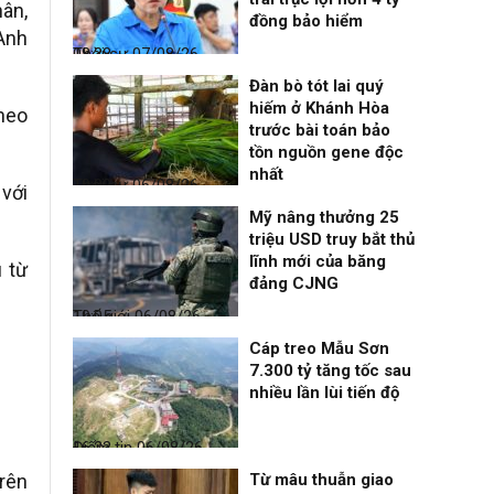
ân,
đồng bảo hiểm
 Anh
Thời sự
07/08/26, 08:38
Đàn bò tót lai quý
hiếm ở Khánh Hòa
Theo
trước bài toán bảo
tồn nguồn gene độc
nhất
Thời sự
06/08/26, 19:09
với
Mỹ nâng thưởng 25
triệu USD truy bắt thủ
lĩnh mới của băng
u từ
đảng CJNG
Thế giới
06/08/26, 19:05
Cáp treo Mẫu Sơn
7.300 tỷ tăng tốc sau
nhiều lần lùi tiến độ
Điểm tin
06/08/26, 16:23
Trên
Từ mâu thuẫn giao