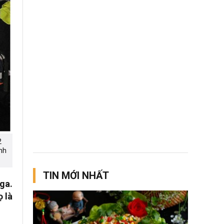
2
nh
TIN MỚI NHẤT
ga.
 là