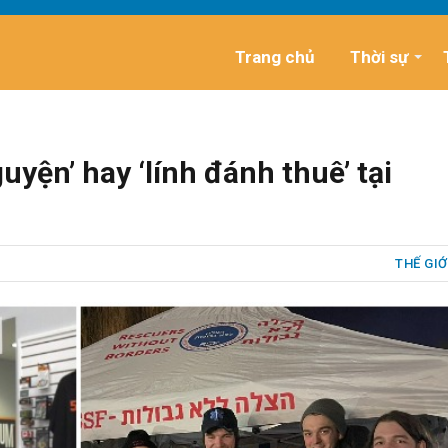
Trang chủ
Thời sự
uyện’ hay ‘lính đánh thuê’ tại
THẾ GIỚ