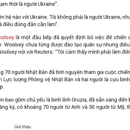
tạm thời là người Ukraine”.
ên hệ nào với Ukraine. Tôi không phải là người Ukraine, n
 là điều đúng đắn cần làm”.
oolsey
là một đầu bếp đã quyết định bỏ việc để chiến 
e.
Woolsey chưa từng được đào tạo quân sự nhưng điều
oolsey nói với Reuters: “Tôi cảm thấy mình phải làm điề
ng 70 người Nhật Bản đã tình nguyện tham gia cuộc chiến
ên Lực lượng Phòng vệ Nhật Bản và hai người là cựu binh
p.
ện bao gồm chủ yếu là binh lính Gruzia, đã sẵn sàng đến
ăng ký, có khoảng 70 người từ Anh và 50 người từ Mỹ, t