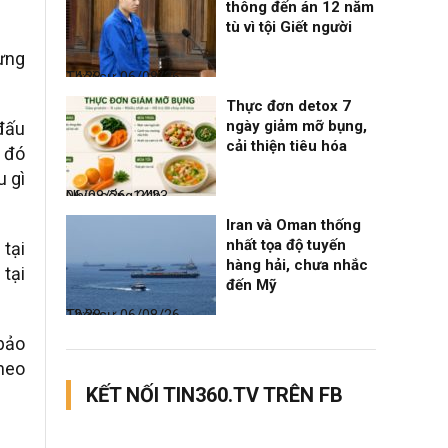
thông đến án 12 năm
tù vì tội Giết người
hưng
Thời sự
06/08/26, 14:28
Thực đơn detox 7
ngày giảm mỡ bụng,
đấu
cải thiện tiêu hóa
 đó
u gì
Nhịp sống 24h
06/08/26, 14:23
Iran và Oman thống
nhất tọa độ tuyến
 tại
hàng hải, chưa nhắc
 tại
đến Mỹ
Thời sự
06/08/26, 12:38
 bảo
heo
KẾT NỐI TIN360.TV TRÊN FB