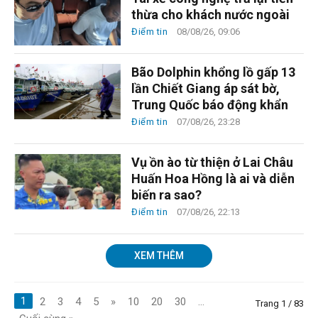
thừa cho khách nước ngoài
Điểm tin
08/08/26, 09:06
Bão Dolphin khổng lồ gấp 13
lần Chiết Giang áp sát bờ,
Trung Quốc báo động khẩn
Điểm tin
07/08/26, 23:28
Vụ ồn ào từ thiện ở Lai Châu
Huấn Hoa Hồng là ai và diễn
biến ra sao?
Điểm tin
07/08/26, 22:13
XEM THÊM
1
2
3
4
5
»
10
20
30
...
Trang 1 / 83