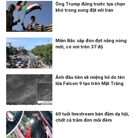
Ông Trump đứng trước lựa chọn
khó trong xung đột với Iran
Thời sự
08/08/26, 18:21
Miền Bắc sắp đón đợt nắng nóng
mới, có nơi trên 37 độ
Thời sự
08/08/26, 18:19
Ảnh đầu tiên về miệng hố do tên
lửa Falcon 9 tạo trên Mặt Trăng
Thời sự
08/08/26, 18:16
60 tuổi livestream bán đầm dạ hội,
chốt cả trăm đơn mỗi đêm