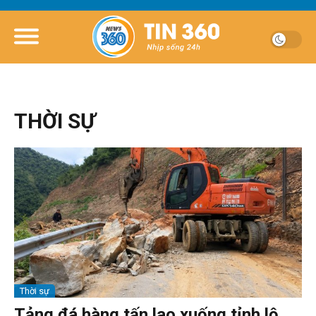
THỜI SỰ
Thời sự
Tảng đá hàng tấn lao xuống tỉnh lộ