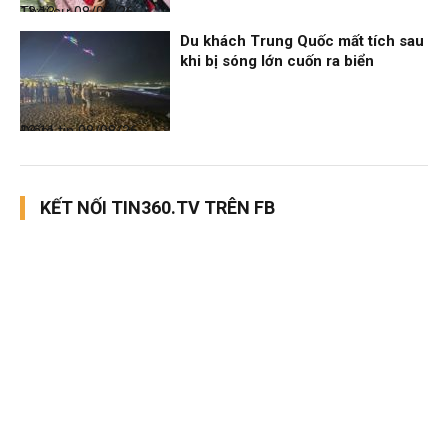
Thời sự
08/08/26, 13:13
Du khách Trung Quốc mất tích sau
khi bị sóng lớn cuốn ra biển
Điểm tin
08/08/26, 13:11
KẾT NỐI TIN360.TV TRÊN FB