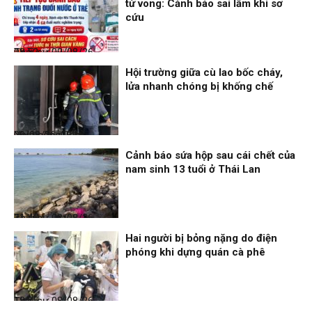
tử vong: Cảnh báo sai lầm khi sơ
cứu
Thời sự
09/08/26, 08:52
Hội trường giữa cù lao bốc cháy,
lửa nhanh chóng bị khống chế
Nhịp sống 24h
09/08/26, 08:16
Cảnh báo sứa hộp sau cái chết của
nam sinh 13 tuổi ở Thái Lan
Thời sự
08/08/26, 21:46
Hai người bị bỏng nặng do điện
phóng khi dựng quán cà phê
Thời sự
08/08/26, 18:25