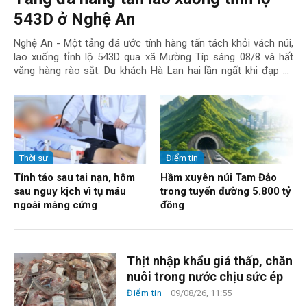
543D ở Nghệ An
Nghệ An - Một tảng đá ước tính hàng tấn tách khỏi vách núi,
lao xuống tỉnh lộ 543D qua xã Mường Típ sáng 08/8 và hất
văng hàng rào sắt. Du khách Hà Lan hai lần ngất khi đạp xe
qua đèo Hải VânNam sinh ...
Thời sự
Điểm tin
Tỉnh táo sau tai nạn, hôm
Hầm xuyên núi Tam Đảo
sau nguy kịch vì tụ máu
trong tuyến đường 5.800 tỷ
ngoài màng cứng
đồng
Thịt nhập khẩu giá thấp, chăn
nuôi trong nước chịu sức ép
Điểm tin
09/08/26, 11:55