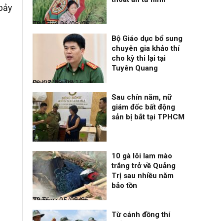
bảy
Thế giới
06/08/26, 08:27
Bộ Giáo dục bổ sung
chuyên gia khảo thí
cho kỳ thi lại tại
Tuyên Quang
Đọc & Ngẫm
06/08/26, 08:15
Sau chín năm, nữ
giám đốc bất động
sản bị bắt tại TPHCM
Nhịp sống 24h
06/08/26, 00:00
10 gà lôi lam mào
trắng trở về Quảng
Trị sau nhiều năm
bảo tồn
Thời sự
05/08/26, 23:56
Từ cánh đồng thí