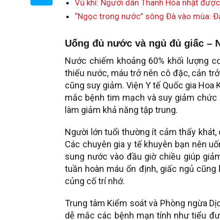
Vũ khí: Người dân Thanh Hóa nhặt được
“Ngọc trong nước” sông Đà vào mùa: Đ
Uống đủ nước và ngủ đủ giấc – 
Nước chiếm khoảng 60% khối lượng cơ th
thiếu nước, máu trở nên cô đặc, cản trở
cũng suy giảm. Viện Y tế Quốc gia Hoa 
mắc bệnh tim mạch và suy giảm chức n
làm giảm khả năng tập trung.
Người lớn tuổi thường ít cảm thấy khát,
Các chuyên gia y tế khuyên bạn nên uốn
sung nước vào đầu giờ chiều giúp giảm 
tuần hoàn máu ổn định, giấc ngủ cũng l
củng cố trí nhớ.
Trung tâm Kiểm soát và Phòng ngừa Dịc
dễ mắc các bệnh mạn tính như tiểu đư