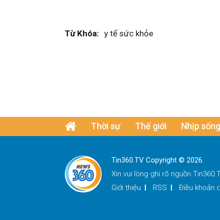
Từ Khóa:
y tế sức khỏe
Thời sự
Thế giới
Nhịp sống
Tin360.TV Copyright © 2026.
Xin vui lòng ghi rõ nguồn
Tin360.
Giới thiệu
RSS
Điều khoản d
x