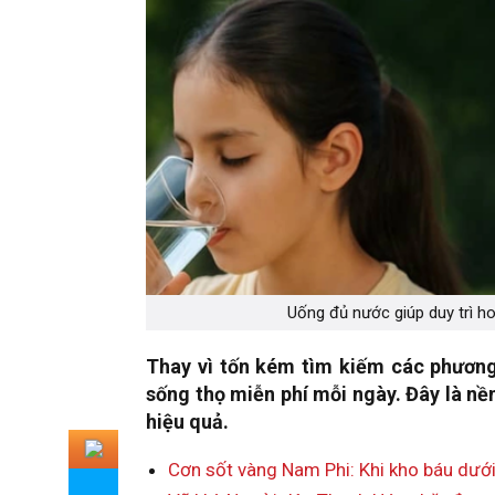
Uống đủ nước giúp duy trì h
Thay vì tốn kém tìm kiếm các phương
sống thọ miễn phí mỗi ngày. Đây là n
hiệu quả.
Cơn sốt vàng Nam Phi: Khi kho báu dưới 