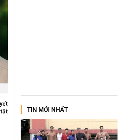
yết
TIN MỚI NHẤT
tật