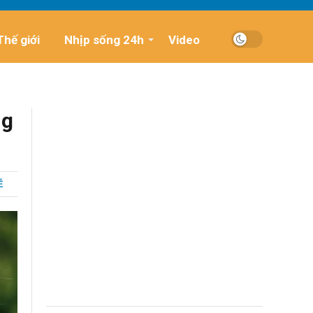
Thế giới
Nhịp sống 24h
Video
ng
Ẻ