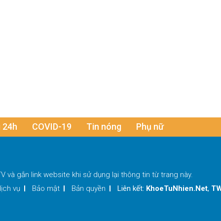
 24h
COVID-19
Tin nóng
Phụ nữ
TV
và gắn link website khi sử dụng lại thông tin từ trang này.
ịch vụ
Bảo mật
Bản quyền
Liên kết:
KhoeTuNhien.Net
,
TW