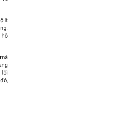
ộ ít
ộng.
, hỗ
 mà
mang
lối
 đó,