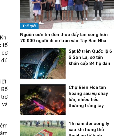
Thế giới
Nguồn cơn tin đồn thúc đẩy làn sóng hơn
 Khi
70.000 người di cư tràn vào Tây Ban Nha
c tố
Sạt lở trên Quốc lộ 6
y cơ
ở Sơn La, sơ tán
 đủ
khẩn cấp 84 hộ dân
Thời sự
06/08/26, 12:33
iết.
Chợ Biên Hòa tan
. Bổ
hoang sau vụ cháy
 trợ
lớn, nhiều tiểu
e và
thương trắng tay
Thời sự
06/08/26, 12:30
16 năm đòi công lý
đêm
sau khi hung thủ
làm
thoát án tử hình