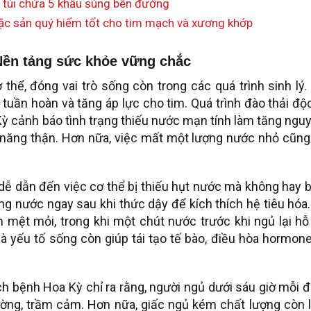
 túi chứa 5 khẩu súng bên đường
ặc sản quý hiếm tốt cho tim mạch và xương khớp
Nền tảng sức khỏe vững chắc
ể, đóng vai trò sống còn trong các quá trình sinh lý.
 tuần hoàn và tăng áp lực cho tim. Quá trình đào thải độ
Kỳ cảnh báo tình trạng thiếu nước mạn tính làm tăng ngu
ăng thận. Hơn nữa, việc mất một lượng nước nhỏ cũng
 dễ dẫn đến việc cơ thể bị thiếu hụt nước mà không hay b
g nước ngay sau khi thức dậy để kích thích hệ tiêu hóa
mệt mỏi, trong khi một chút nước trước khi ngủ lại hỗ
à yếu tố sống còn giúp tái tạo tế bào, điều hòa hormon
h bệnh Hoa Kỳ chỉ ra rằng, người ngủ dưới sáu giờ mỗi 
ờng, trầm cảm. Hơn nữa, giấc ngủ kém chất lượng còn 