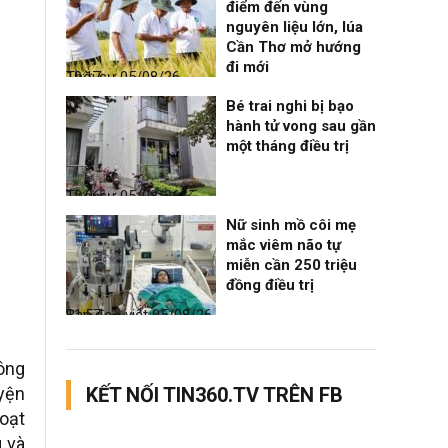
điểm đến vùng
nguyên liệu lớn, lúa
Cần Thơ mở hướng
đi mới
Thời sự
05/08/26, 19:17
Bé trai nghi bị bạo
hành tử vong sau gần
một tháng điều trị
Thời sự
05/08/26, 12:06
Nữ sinh mồ côi mẹ
mắc viêm não tự
miễn cần 250 triệu
đồng điều trị
Bạn đọc viết
05/08/26, 11:57
hông
uyện
KẾT NỐI TIN360.TV TRÊN FB
hoạt
g và