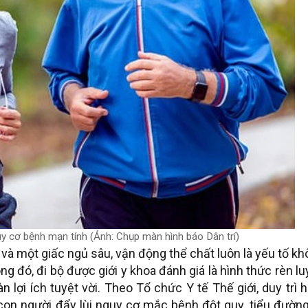
uy cơ bệnh mạn tính (Ảnh: Chụp màn hình báo Dân trí)
à một giấc ngủ sâu, vận động thể chất luôn là yếu tố k
ong đó, đi bộ được giới y khoa đánh giá là hình thức rèn l
lợi ích tuyệt vời. Theo Tổ chức Y tế Thế giới, duy trì 
con người đẩy lùi nguy cơ mắc bệnh đột quỵ, tiểu đườn