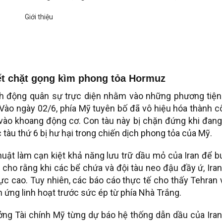
ết chặt gọng kìm phong tỏa Hormuz
h động quân sự trực diện nhằm vào những phương tiện
 Vào ngày 02/6, phía Mỹ tuyên bố đã vô hiệu hóa thành 
vào khoang động cơ. Con tàu này bị chặn đứng khi đang
 tàu thứ 6 bị hư hại trong chiến dịch phong tỏa của Mỹ.
uật làm cạn kiệt khả năng lưu trữ dầu mỏ của Iran để b
cho rằng khi các bể chứa và đội tàu neo đậu đầy ứ, Ira
ực cao. Tuy nhiên, các báo cáo thực tế cho thấy Tehran
ứng linh hoạt trước sức ép từ phía Nhà Trắng.
ng Tài chính Mỹ từng dự báo hệ thống dẫn dầu của Iran