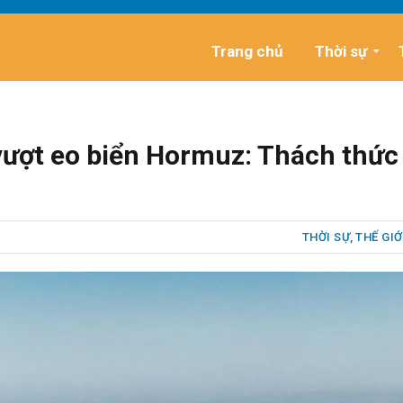
Trang chủ
Thời sự
 vượt eo biển Hormuz: Thách thức
THỜI SỰ
,
THẾ GIỚ