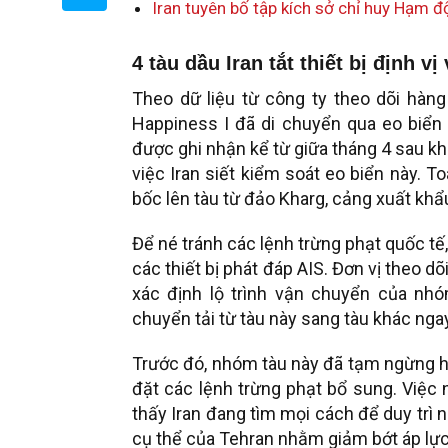
Iran tuyên bố tập kích sở chỉ huy Hạm đ
4 tàu dầu Iran tắt thiết bị định 
Theo dữ liệu từ công ty theo dõi hàng 
Happiness I đã di chuyển qua eo biển
được ghi nhận kể từ giữa tháng 4 sau k
việc Iran siết kiểm soát eo biển này. 
bốc lên tàu từ đảo Kharg, cảng xuất khẩ
Để né tránh các lệnh trừng phạt quốc tế,
các thiết bị phát đáp AIS. Đơn vị theo d
xác định lộ trình vận chuyển của nh
chuyển tải từ tàu này sang tàu khác nga
Trước đó, nhóm tàu này đã tạm ngừng h
đặt các lệnh trừng phạt bổ sung. Việc
thấy Iran đang tìm mọi cách để duy trì 
cụ thể của Tehran nhằm giảm bớt áp lực 