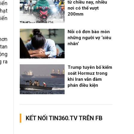
từ chiều nay, nhiều
biển
nơi có thể vượt
hạt
200mm
biến
Thời sự
04/08/26, 14:42
Nỗi cô đơn bào mòn
những người vợ ‘siêu
hơn
nhân’
stan
động
Nhịp sống 24h
04/08/26, 14:41
g ra
Trump tuyên bố kiểm
soát Hormuz trong
khi Iran vẫn đàm
phán điều kiện
Thời sự
04/08/26, 14:38
KẾT NỐI TIN360.TV TRÊN FB