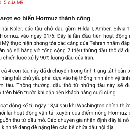
ội 5 của Mỹ
vị vượt eo biển Hormuz thành công
hải Kpler, các tàu chở dầu gồm Hilda I, Amber, Silvia 
 Hormuz vào ngày 01/6. Đây là lần đầu tiên hoạt động 
hi Mỹ thực hiện phong tỏa các cảng của Tehran nhằm đáp
Toàn bộ số hàng với tổng cộng 7 triệu thùng dầu thô đã 
u chiến lược xử lý 90% lượng dầu của Iran.
 cả 4 con tàu này đã di chuyển trong tình trạng tắt hoàn 
õi hàng hải chủ yếu phải dựa vào hệ thống hình ảnh vệ tin
óm tàu. Thông thường, dầu thô từ những tàu này sẽ đ
y trên biển trước khi cập bến khách hàng cuối cùng.
oạt động kể từ ngày 13/4 sau khi Washington chính thức
 nối lại hoạt động vận tải xuyên qua điểm nóng Hormuz 
nguồn thu từ dầu mỏ. Các chuyên gia nhận định đây là nỗ
kinh tế đang đè nặng lên các bể chứa dầu nội địa.