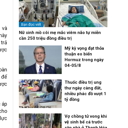
Bạn đọc viết
1 và
Nữ sinh mồ côi mẹ mắc viêm não tự miễn
này
cần 250 triệu đồng điều trị
 trả
Mỹ kỳ vọng đạt thỏa
được
thuận eo biển
Hormuz trong ngày
04-05/8
toàn
Thế giới
05/08/26, 11:54
h để
Thuốc điều trị ung
ược
thư ngày càng đắt,
nhiều phác đồ vượt 1
tỷ đồng
 áp
Thời sự
05/08/26, 11:47
cho
Vợ chồng tử vong khi
 lực
vệ sinh bể cá trước
sân nhà ở Thanh Hóa