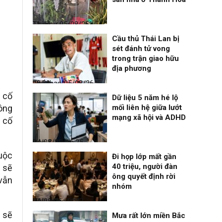
Thời sự
05/08/26, 11:44
Cầu thủ Thái Lan bị
sét đánh tử vong
trong trận giao hữu
địa phương
Thể thao
05/08/26, 08:39
 cố
Dữ liệu 5 năm hé lộ
công
mối liên hệ giữa lướt
mạng xã hội và ADHD
 cố
Đọc & Ngẫm
04/08/26, 16:25
uộc
Đi họp lớp mất gần
40 triệu, người đàn
n sẽ
ông quyết định rời
 vẫn
nhóm
Nhịp sống 24h
04/08/26, 14:47
 sẽ
Mưa rất lớn miền Bắc