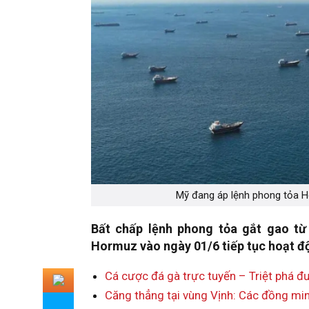
Mỹ đang áp lệnh phong tỏa Ho
Bất chấp lệnh phong tỏa gắt gao từ 
Hormuz vào ngày 01/6 tiếp tục hoạt độ
Cá cược đá gà trực tuyến – Triệt phá đ
Căng thẳng tại vùng Vịnh: Các đồng min