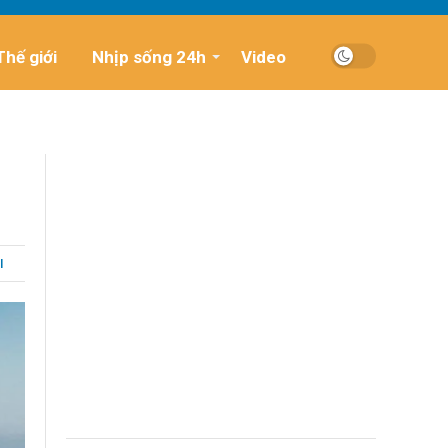
Thế giới
Nhịp sống 24h
Video
I