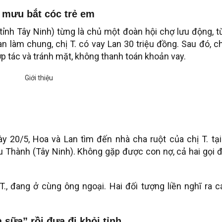
 mưu bắt cóc trẻ em
 tỉnh Tây Ninh) từng là chủ một đoàn hội chợ lưu động, 
n làm chung, chị T. có vay Lan 30 triệu đồng. Sau đó, ch
ợp tác và tránh mặt, không thanh toán khoản vay.
ày 20/5, Hoa và Lan tìm đến nhà cha ruột của chị T. tạ
 Thành (Tây Ninh). Không gặp được con nợ, cả hai gọi đ
ị T., đang ở cùng ông ngoại. Hai đối tượng liền nghĩ ra 
 sữa” rồi đưa đi khỏi tỉnh