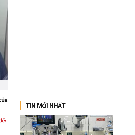
của
TIN MỚI NHẤT
đến