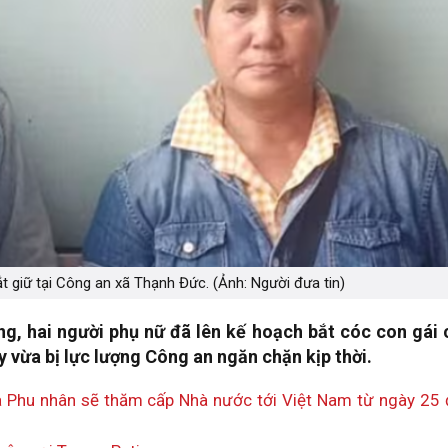
t giữ tại Công an xã Thạnh Đức. (Ảnh: Người đưa tin)
ng, hai người phụ nữ đã lên kế hoạch bắt cóc con gái 
y vừa bị lực lượng Công an ngăn chặn kịp thời.
Phu nhân sẽ thăm cấp Nhà nước tới Việt Nam từ ngày 25 