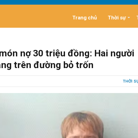
Trang chủ
Thời sự
ì món nợ 30 triệu đồng: Hai người
đang trên đường bỏ trốn
THỜI S