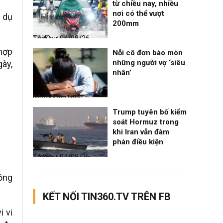
từ chiều nay, nhiều
nơi có thể vượt
i dụ
200mm
Thời sự
04/08/26, 14:42
 hợp
Nỗi cô đơn bào mòn
những người vợ ‘siêu
ày,
nhân’
Nhịp sống 24h
04/08/26, 14:41
Trump tuyên bố kiểm
soát Hormuz trong
khi Iran vẫn đàm
phán điều kiện
Thời sự
04/08/26, 14:38
ồng
KẾT NỐI TIN360.TV TRÊN FB
i vi