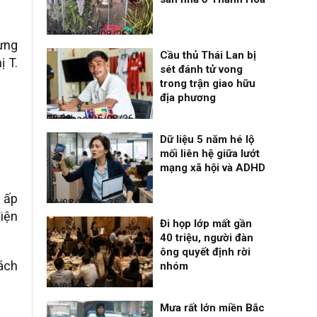
Thời sự
05/08/26, 11:44
từng
Cầu thủ Thái Lan bị
ị T.
sét đánh tử vong
trong trận giao hữu
địa phương
Thể thao
05/08/26, 08:39
Dữ liệu 5 năm hé lộ
mối liên hệ giữa lướt
mạng xã hội và ADHD
i ấp
Đọc & Ngẫm
04/08/26, 16:25
iện
Đi họp lớp mất gần
40 triệu, người đàn
ông quyết định rời
cách
nhóm
Nhịp sống 24h
04/08/26, 14:47
Mưa rất lớn miền Bắc