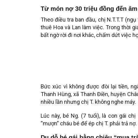
Từ món nợ 30 triệu đồng đến âm
Theo điều tra ban đầu, chị N.T.T.T (ngụ
thuê Hoa và Lan làm việc. Trong thời gia
bất ngờ rời đi nơi khác, chấm dứt việc h
Bức xúc vì không được đòi lại tiền, ng
Thanh Hùng, xã Thanh Điền, huyện Châu
nhiều lần nhưng chị T. không nghe máy.
Lúc này, bé Ng. (7 tuổi), là con gái ch
“mượn” cháu bé để ép chị T. phải trả nợ.
Dụ dỗ bé gái bằng chiêu “mua trà