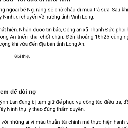
ông ngoại bé Ng. rằng sẽ chở cháu đi mua trà sữa. Sau kh
ây Ninh, di chuyển về hướng tỉnh Vĩnh Long.
phát hiện. Nhận được tin báo, Công an xã Thạnh Đức phối
ong An triển khai chốt chặn. Đến khoảng 16h25 cùng ng
ượng khi vừa đến địa bàn tỉnh Long An.
 em để đòi nợ
nh Lan đang bị tạm giữ để phục vụ công tác điều tra, đ
 Tây Ninh thụ lý theo đúng thẩm quyền.
 với những ai vì mâu thuẫn tài chính mà thực hiện hành v