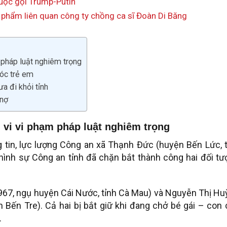
uộc gọi Trump-Putin
 phẩm liên quan công ty chồng ca sĩ Đoàn Di Băng
 pháp luật nghiêm trọng
óc trẻ em
a đi khỏi tỉnh
 nợ
 vi vi phạm pháp luật nghiêm trọng
 tin, lực lượng Công an xã Thạnh Đức (huyện Bến Lức, 
hình sự Công an tỉnh đã chặn bắt thành công hai đối tư
967, ngụ huyện Cái Nước, tỉnh Cà Mau) và Nguyễn Thị Hu
 Bến Tre). Cả hai bị bắt giữ khi đang chở bé gái – con
.