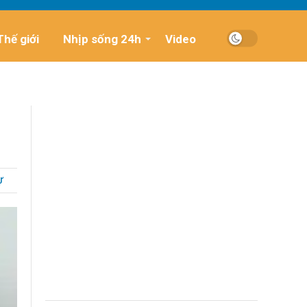
Thế giới
Nhịp sống 24h
Video
Ự