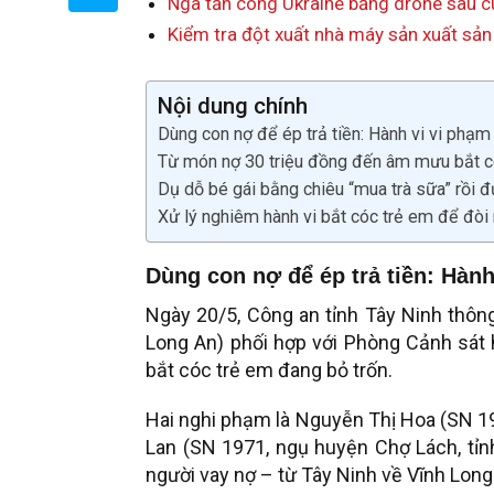
Nga tấn công Ukraine bằng drone sau c
Kiểm tra đột xuất nhà máy sản xuất sản
Nội dung chính
Dùng con nợ để ép trả tiền: Hành vi vi phạm
Từ món nợ 30 triệu đồng đến âm mưu bắt c
Dụ dỗ bé gái bằng chiêu “mua trà sữa” rồi đư
Xử lý nghiêm hành vi bắt cóc trẻ em để đòi
Dùng con nợ để ép trả tiền: Hành
Ngày 20/5, Công an tỉnh Tây Ninh thông
Long An) phối hợp với Phòng Cảnh sát 
bắt cóc trẻ em đang bỏ trốn.
Hai nghi phạm là Nguyễn Thị Hoa (SN 1
Lan (SN 1971, ngụ huyện Chợ Lách, tỉnh
người vay nợ – từ Tây Ninh về Vĩnh Long