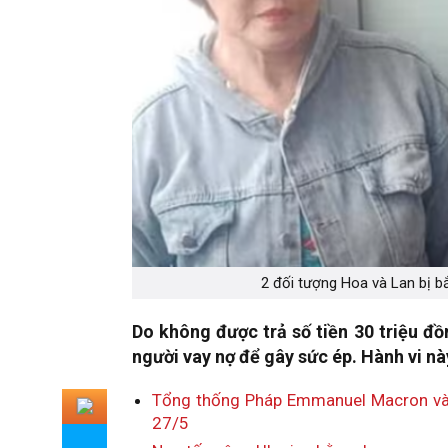
2 đối tượng Hoa và Lan bị bắ
Do không được trả số tiền 30 triệu đồ
người vay nợ để gây sức ép. Hành vi nà
Tổng thống Pháp Emmanuel Macron và 
27/5