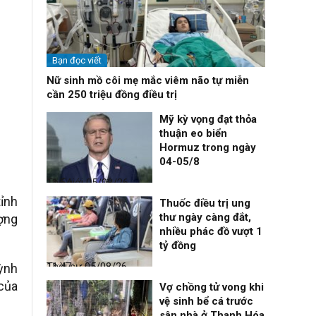
Bạn đọc viết
Nữ sinh mồ côi mẹ mắc viêm não tự miễn
cần 250 triệu đồng điều trị
Mỹ kỳ vọng đạt thỏa
thuận eo biển
Hormuz trong ngày
04-05/8
Thế giới
05/08/26, 11:54
tỉnh
Thuốc điều trị ung
thư ngày càng đắt,
ợng
nhiều phác đồ vượt 1
tỷ đồng
Thời sự
05/08/26, 11:47
ỳnh
 của
Vợ chồng tử vong khi
vệ sinh bể cá trước
sân nhà ở Thanh Hóa