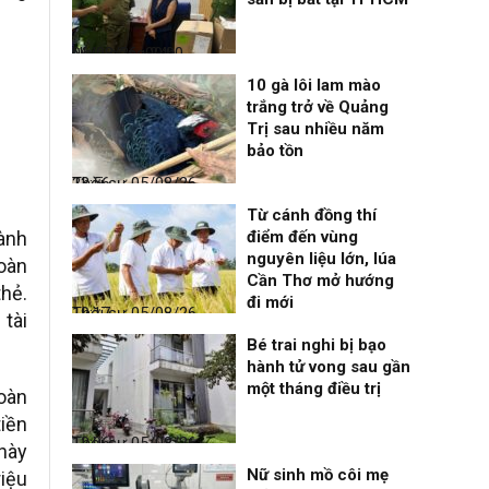
Nhịp sống 24h
06/08/26, 00:00
10 gà lôi lam mào
trắng trở về Quảng
Trị sau nhiều năm
bảo tồn
Thời sự
05/08/26, 23:56
Từ cánh đồng thí
hành
điểm đến vùng
nguyên liệu lớn, lúa
oàn
Cần Thơ mở hướng
thẻ.
đi mới
Thời sự
05/08/26, 19:17
 tài
Bé trai nghi bị bạo
hành tử vong sau gần
một tháng điều trị
toàn
tiền
Thời sự
05/08/26, 12:06
 này
Nữ sinh mồ côi mẹ
iệu