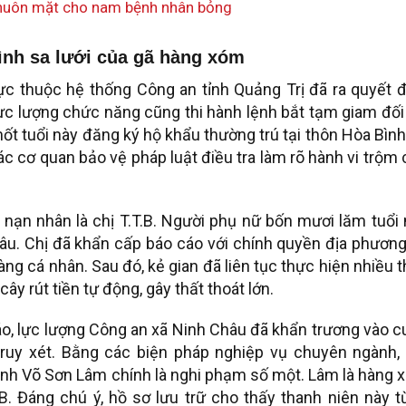
khuôn mặt cho nam bệnh nhân bỏng
ình sa lưới của gã hàng xóm
ực thuộc hệ thống Công an tỉnh Quảng Trị đã ra quyết 
, lực lượng chức năng cũng thi hành lệnh bắt tạm giam đối
t tuổi này đăng ký hộ khẩu thường trú tại thôn Hòa Bình
ác cơ quan bảo vệ pháp luật điều tra làm rõ hành vi trộm
 nạn nhân là chị T.T.B. Người phụ nữ bốn mươi lăm tuổi
âu. Chị đã khẩn cấp báo cáo với chính quyền địa phươn
hàng cá nhân. Sau đó, kẻ gian đã liên tục thực hiện nhiều 
 cây rút tiền tự động, gây thất thoát lớn.
báo, lực lượng Công an xã Ninh Châu đã khẩn trương vào 
truy xét. Bằng các biện pháp nghiệp vụ chuyên ngành, 
nh Võ Sơn Lâm chính là nghi phạm số một. Lâm là hàng 
. Đáng chú ý, hồ sơ lưu trữ cho thấy thanh niên này t