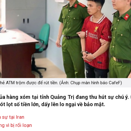
thẻ ATM trộm được để rút tiền. (Ảnh: Chụp màn hình báo CafeF)
a hàng xóm tại tỉnh Quảng Trị đang thu hút sự chú ý. 
 lọt số tiền lớn, dấy lên lo ngại về bảo mật.
sự tại Iran
g vì bị rối loạn