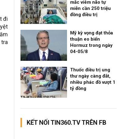
mắc viêm não tự
miễn cần 250 triệu
đồng điều trị
t đi
Bạn đọc viết
05/08/26, 11:57
yệt
Mỹ kỳ vọng đạt thỏa
năm
thuận eo biển
 tra
Hormuz trong ngày
04-05/8
Thế giới
05/08/26, 11:54
Thuốc điều trị ung
thư ngày càng đắt,
nhiều phác đồ vượt 1
tỷ đồng
Thời sự
05/08/26, 11:47
KẾT NỐI TIN360.TV TRÊN FB