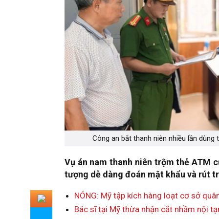
Công an bắt thanh niên nhiều lần dùng 
Vụ án nam thanh niên trộm thẻ ATM củ
tượng dễ dàng đoán mật khẩu và rút trót
NÓNG: Mỹ tập kích hàng loạt cơ sở quân 
Bác sĩ tại Mỹ thừa nhận cắt nhầm nội tạn