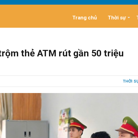
Trang chủ
Thời sự
rộm thẻ ATM rút gần 50 triệu
THỜI S