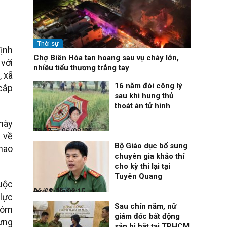
Thời sự
định
Chợ Biên Hòa tan hoang sau vụ cháy lớn,
 với
nhiều tiểu thương trắng tay
, xã
16 năm đòi công lý
 cắp
sau khi hung thủ
thoát án tử hình
 này
Thế giới
06/08/26, 08:27
g về
Bộ Giáo dục bổ sung
thao
chuyên gia khảo thí
cho kỳ thi lại tại
Tuyên Quang
cuộc
Đọc & Ngẫm
06/08/26, 08:15
lực
Sau chín năm, nữ
xóm
giám đốc bất động
ừng
sản bị bắt tại TPHCM