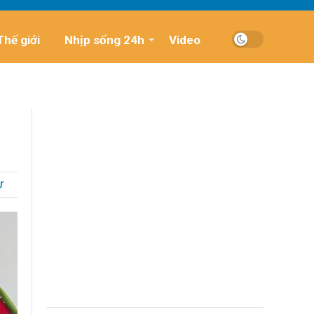
Thế giới
Nhịp sống 24h
Video
Ự