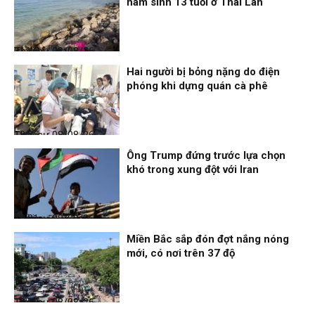
nam sinh 13 tuổi ở Thái Lan
Thời sự
08/08/26, 21:46
Hai người bị bỏng nặng do điện
phóng khi dựng quán cà phê
Thời sự
08/08/26, 18:25
Ông Trump đứng trước lựa chọn
khó trong xung đột với Iran
Thời sự
08/08/26, 18:21
Miền Bắc sắp đón đợt nắng nóng
mới, có nơi trên 37 độ
Thời sự
08/08/26, 18:19