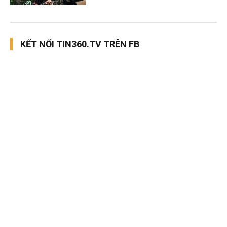
Thời sự
08/08/26, 13:10
KẾT NỐI TIN360.TV TRÊN FB