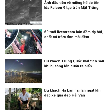
Ảnh đầu tiên về miệng hố do tên
lửa Falcon 9 tạo trên Mặt Trăng
Thời sự
08/08/26, 18:16
60 tuổi livestream bán đầm dạ hội,
chốt cả trăm đơn mỗi đêm
Thời sự
08/08/26, 13:13
Du khách Trung Quốc mất tích sau
khi bị sóng lớn cuốn ra biển
Điểm tin
08/08/26, 13:11
Du khách Hà Lan hai lần ngất khi
đạp xe qua đèo Hải Vân