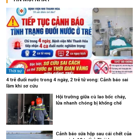
Thời sự
4 trẻ đuối nước trong 4 ngày, 2 trẻ tử vong: Cảnh báo sai
lầm khi sơ cứu
Hội trường giữa cù lao bốc cháy,
lửa nhanh chóng bị khống chế
Nhịp sống 24h
09/08/26, 08:16
Cảnh báo sứa hộp sau cái chết của