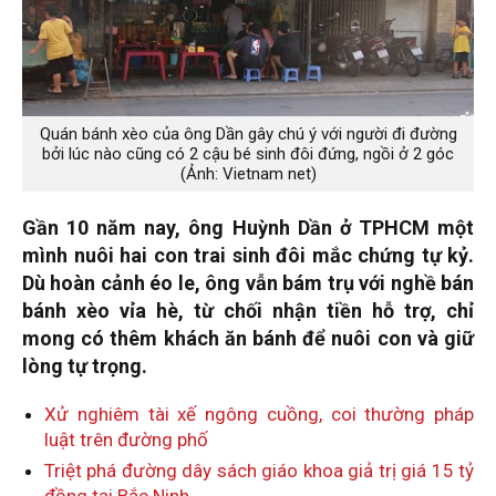
Quán bánh xèo của ông Dần gây chú ý với người đi đường
bởi lúc nào cũng có 2 cậu bé sinh đôi đứng, ngồi ở 2 góc
(Ảnh: Vietnam net)
Gần 10 năm nay, ông Huỳnh Dần ở TPHCM một
mình nuôi hai con trai sinh đôi mắc chứng tự kỷ.
Dù hoàn cảnh éo le, ông vẫn bám trụ với nghề bán
bánh xèo vỉa hè, từ chối nhận tiền hỗ trợ, chỉ
mong có thêm khách ăn bánh để nuôi con và giữ
lòng tự trọng.
Xử nghiêm tài xế ngông cuồng, coi thường pháp
luật trên đường phố
Triệt phá đường dây sách giáo khoa giả trị giá 15 tỷ