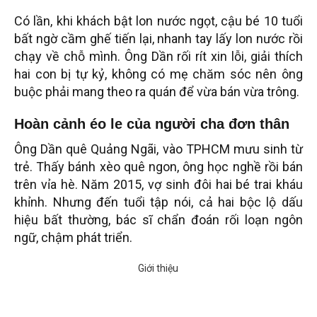
Có lần, khi khách bật lon nước ngọt, cậu bé 10 tuổi
bất ngờ cầm ghế tiến lại, nhanh tay lấy lon nước rồi
chạy về chỗ mình. Ông Dần rối rít xin lỗi, giải thích
hai con bị tự kỷ, không có mẹ chăm sóc nên ông
buộc phải mang theo ra quán để vừa bán vừa trông.
Hoàn cảnh éo le của người cha đơn thân
Ông Dần quê Quảng Ngãi, vào TPHCM mưu sinh từ
trẻ. Thấy bánh xèo quê ngon, ông học nghề rồi bán
trên vỉa hè. Năm 2015, vợ sinh đôi hai bé trai kháu
khỉnh. Nhưng đến tuổi tập nói, cả hai bộc lộ dấu
hiệu bất thường, bác sĩ chẩn đoán rối loạn ngôn
ngữ, chậm phát triển.