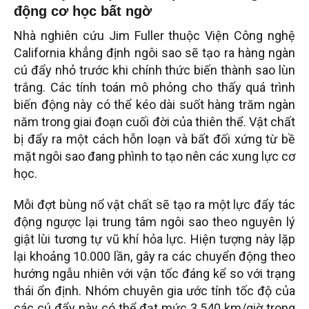
động cơ học bất ngờ
Nhà nghiên cứu Jim Fuller thuộc Viện Công nghệ
California khẳng định ngôi sao sẽ tạo ra hàng ngàn
cú đẩy nhỏ trước khi chính thức biến thành sao lùn
trắng. Các tính toán mô phỏng cho thấy quá trình
biến động này có thể kéo dài suốt hàng trăm ngàn
năm trong giai đoạn cuối đời của thiên thể. Vật chất
bị đẩy ra một cách hỗn loạn và bất đối xứng từ bề
mặt ngôi sao đang phình to tạo nên các xung lực cơ
học.
Mỗi đợt bùng nổ vật chất sẽ tạo ra một lực đẩy tác
động ngược lại trung tâm ngôi sao theo nguyên lý
giật lùi tương tự vũ khí hỏa lực. Hiện tượng này lặp
lại khoảng 10.000 lần, gây ra các chuyển động theo
hướng ngẫu nhiên với vận tốc đáng kể so với trạng
thái ổn định. Nhóm chuyên gia ước tính tốc độ của
các cú đẩy này có thể đạt mức 3.540 km/giờ trong