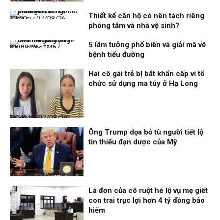
Thời sự
07/08/26, 12:51
Thiết kế căn hộ có nên tách riêng
Thời sự
07/08/26, 12:00
phòng tắm và nhà vệ sinh?
5 lầm tưởng phổ biến và giải mã về
Nhịp sống 24h
07/08/26, 11:57
bệnh tiểu đường
Hai cô gái trẻ bị bắt khẩn cấp vì tổ
chức sử dụng ma túy ở Hạ Long
Điểm tin
07/08/26, 10:40
Ông Trump dọa bỏ tù người tiết lộ
tin thiếu đạn dược của Mỹ
Thời sự
07/08/26, 10:27
Lá đơn của cô ruột hé lộ vụ mẹ giết
con trai trục lợi hơn 4 tỷ đồng bảo
hiểm