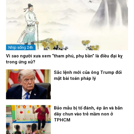
Nhịp sống 24h
Vì sao người xưa xem “tham phú, phụ bần” là điều đại kỵ
trong ứng xử?
Sắc lệnh mới của ông Trump đối
mặt bài toán pháp lý
Điểm tin
07/08/26, 14:56
Bảo mẫu bị tố đánh, ép ăn và bắn
dây chun vào trẻ mầm non ở
TPHCM