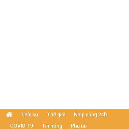
Thời sự
Thế giới
Nhịp sống 24h
COVID-19
Tin nóng
Phụ nữ