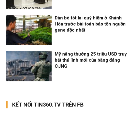
Thời sự
07/08/26, 08:38
Đàn bò tót lai quý hiếm ở Khánh
Hòa trước bài toán bảo tồn nguồn
gene độc nhất
Thời sự
06/08/26, 19:09
Mỹ nâng thưởng 25 triệu USD truy
bắt thủ lĩnh mới của băng đảng
CJNG
Thế giới
06/08/26, 19:05
KẾT NỐI TIN360.TV TRÊN FB