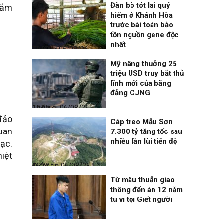
Đàn bò tót lai quý
hắm
hiếm ở Khánh Hòa
trước bài toán bảo
tồn nguồn gene độc
nhất
Thời sự
06/08/26, 19:09
Mỹ nâng thưởng 25
triệu USD truy bắt thủ
lĩnh mới của băng
đảng CJNG
Thế giới
06/08/26, 19:05
đảo
Cáp treo Mẫu Sơn
uan
7.300 tỷ tăng tốc sau
nhiều lần lùi tiến độ
tạc.
hiệt
Điểm tin
06/08/26, 16:23
Từ mâu thuẫn giao
thông đến án 12 năm
tù vì tội Giết người