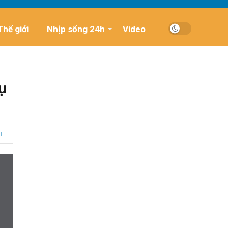
Thế giới
Nhịp sống 24h
Video
ụ
I