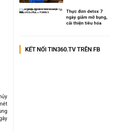
Thời sự
06/08/26, 14:28
Thực đơn detox 7
Nhịp sống 24h
06/08/26, 14:23
ngày giảm mỡ bụng,
cải thiện tiêu hóa
KẾT NỐI TIN360.TV TRÊN FB
hủy
mét
vùng
 gây