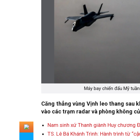
Máy bay chiến đấu Mỹ tuần 
Căng thẳng vùng Vịnh leo thang sau k
vào các trạm radar và phòng không của
Nam sinh xứ Thanh giành Huy chương Đ
TS. Lê Bá Khánh Trình: Hành trình từ “c