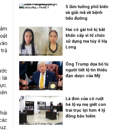
5 lầm tưởng phổ biến
Nhịp sống 24h
07/08/26, 11:57
và giải mã về bệnh
tiểu đường
đâm
Hai cô gái trẻ bị bắt
hoát
khẩn cấp vì tổ chức
sử dụng ma túy ở Hạ
vào
Long
trả
Điểm tin
07/08/26, 10:40
Ông Trump dọa bỏ tù
người tiết lộ tin thiếu
ước
đạn dược của Mỹ
 lái
vực.
Thời sự
07/08/26, 10:27
iên
Lá đơn của cô ruột
hé lộ vụ mẹ giết con
trai trục lợi hơn 4 tỷ
hải
đồng bảo hiểm
các
Thời sự
07/08/26, 08:38
uz.