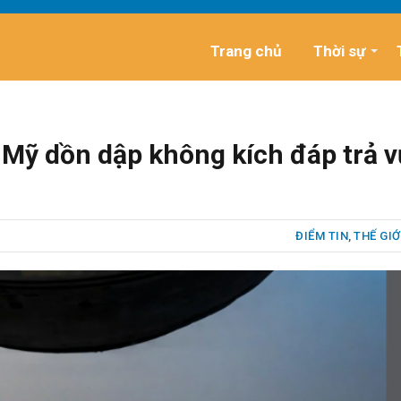
Trang chủ
Thời sự
 Mỹ dồn dập không kích đáp trả v
ĐIỂM TIN
,
THẾ GIỚ