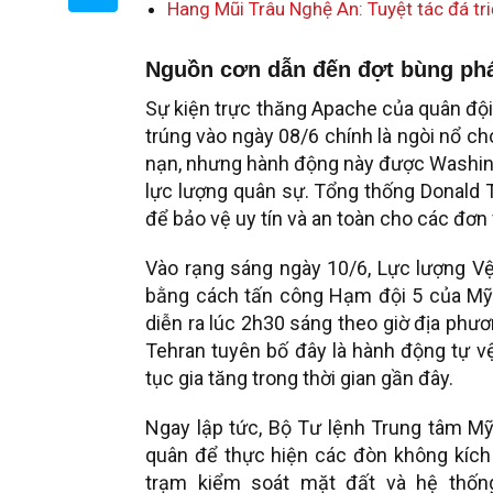
Hang Mũi Trâu Nghệ An: Tuyệt tác đá tri
Nguồn cơn dẫn đến đợt bùng phá
Sự kiện trực thăng Apache của quân độ
trúng vào ngày 08/6 chính là ngòi nổ c
nạn, nhưng hành động này được Washing
lực lượng quân sự. Tổng thống Donald
để bảo vệ uy tín và an toàn cho các đơn 
Vào rạng sáng ngày 10/6, Lực lượng V
bằng cách tấn công Hạm đội 5 của Mỹ tạ
diễn ra lúc 2h30 sáng theo giờ địa phư
Tehran tuyên bố đây là hành động tự v
tục gia tăng trong thời gian gần đây.
Ngay lập tức, Bộ Tư lệnh Trung tâm M
quân để thực hiện các đòn không kích
trạm kiểm soát mặt đất và hệ thốn