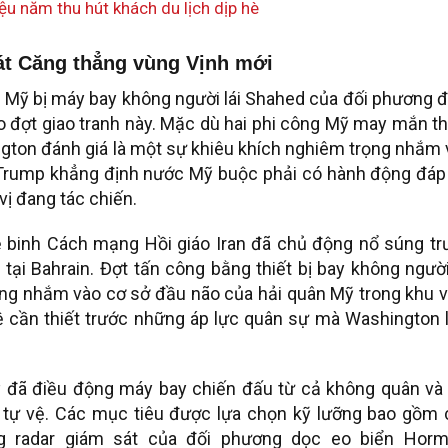
ệu năm thu hút khách du lịch dịp hè
t Căng thẳng vùng Vịnh mới
i Mỹ bị máy bay không người lái Shahed của đối phương 
ho đợt giao tranh này. Mặc dù hai phi công Mỹ may mắn t
ton đánh giá là một sự khiêu khích nghiêm trọng nhắm 
 Trump khẳng định nước Mỹ buộc phải có hành động đáp 
vị đang tác chiến.
ệ binh Cách mạng Hồi giáo Iran đã chủ động nổ súng tr
i Bahrain. Đợt tấn công bằng thiết bị bay không người
ơng nhắm vào cơ sở đầu não của hải quân Mỹ trong khu 
ệ cần thiết trước những áp lực quân sự mà Washington l
ỹ đã điều động máy bay chiến đấu từ cả không quân và 
 tự vệ. Các mục tiêu được lựa chọn kỹ lưỡng bao gồm 
g radar giám sát của đối phương dọc eo biển Horm