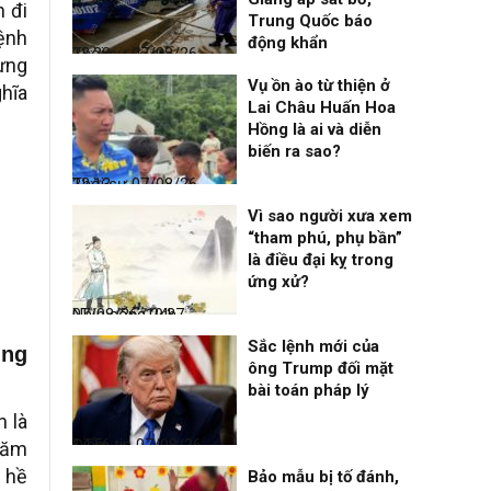
n đi
Trung Quốc báo
ệnh
động khẩn
Thời sự
07/08/26, 23:28
hưng
Vụ ồn ào từ thiện ở
ghĩa
Lai Châu Huấn Hoa
Hồng là ai và diễn
biến ra sao?
Thời sự
07/08/26, 22:13
Vì sao người xưa xem
“tham phú, phụ bần”
là điều đại kỵ trong
ứng xử?
Nhịp sống 24h
07/08/26, 19:37
Sắc lệnh mới của
ũng
ông Trump đối mặt
bài toán pháp lý
 là
Điểm tin
07/08/26, 14:56
năm
g hề
Bảo mẫu bị tố đánh,