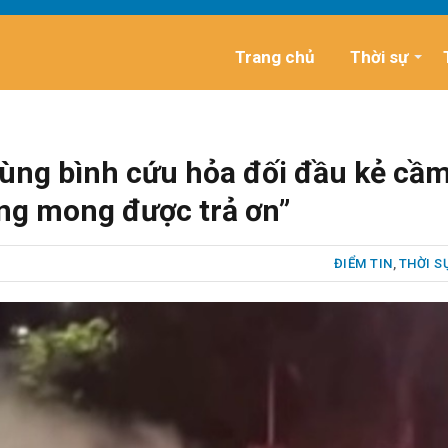
Trang chủ
Thời sự
dùng bình cứu hỏa đối đầu kẻ cầ
ông mong được trả ơn”
ĐIỂM TIN
,
THỜI S