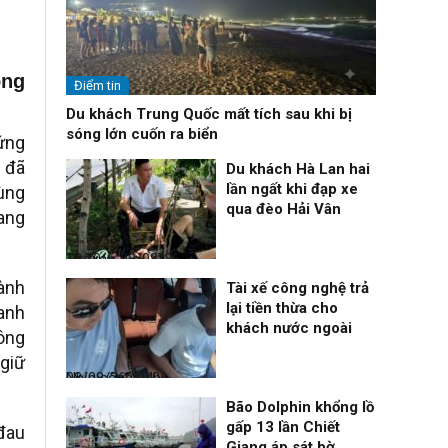
ông
Điểm tin
Du khách Trung Quốc mất tích sau khi bị
sóng lớn cuốn ra biển
ứng
 đã
Du khách Hà Lan hai
lần ngất khi đạp xe
ùng
qua đèo Hải Vân
mang
Thời sự
08/08/26, 13:10
ành
Tài xế công nghệ trả
lại tiền thừa cho
 anh
khách nước ngoài
 ông
 giữ
Nhịp sống 24h
08/08/26, 09:06
Bão Dolphin khổng lồ
gấp 13 lần Chiết
 đau
Giang áp sát bờ,