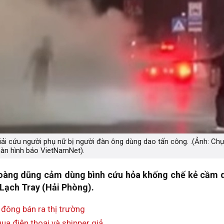
i cứu người phụ nữ bị người đàn ông dùng dao tấn công. .(Ảnh: Ch
àn hình báo VietNamNet).
oàng dũng cảm dùng bình cứu hỏa khống chế kẻ cầm 
 Lạch Tray (Hải Phòng).
 đông bán ra thị trường
ua điện thoại và shipper giả