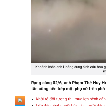
Khoảnh khắc anh Hoàng dùng bình cứu hỏa giả
m
Rạng sáng 02/6, anh Phạm Thế Huy H
tấn công liên tiếp một phụ nữ trên phố
Khởi tố đối tượng thu mua lợn bệnh cấp
Lừa đảo phạt nguội bủa vây người dân q