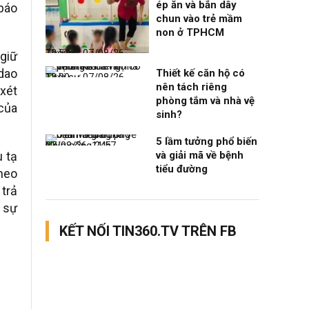
ép ăn và bắn dây
 báo
chun vào trẻ mầm
non ở TPHCM
Thời sự
07/08/26, 12:51
 giữ
dao
Thiết kế căn hộ có
Thời sự
07/08/26, 12:00
nên tách riêng
xét
phòng tắm và nhà vệ
của
sinh?
5 lầm tưởng phổ biến
Nhịp sống 24h
07/08/26, 11:57
u tạ
và giải mã về bệnh
tiểu đường
theo
trả
 sự
KẾT NỐI TIN360.TV TRÊN FB