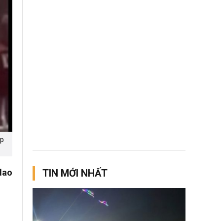
ụp
dao
TIN MỚI NHẤT