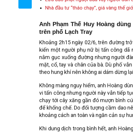
Nhà đầu tư “tháo chạy”, giá vàng thế gi
Anh Phạm Thế Huy Hoàng dùng b
trên phố Lạch Tray
Khoảng 2h15 ngày 02/6, trên đường tr
kiến một người phụ nữ bị tấn công dã 
nằm gục xuống đường nhưng người đàn 
mặt, cổ, tay và chân của bà. Dù phố vẫ
theo hung khí nên không ai dám dừng lại
Không màng nguy hiểm, anh Hoàng dùn
vi tấn công nhưng người này vẫn tiếp t
chạy tới cây xăng gần đó mượn bình cứu 
để khống chế. Do đối tượng cầm dao nên
khoảng cách an toàn và ngăn cản sự hu
Khi dung dịch trong bình hết, anh Hoàn