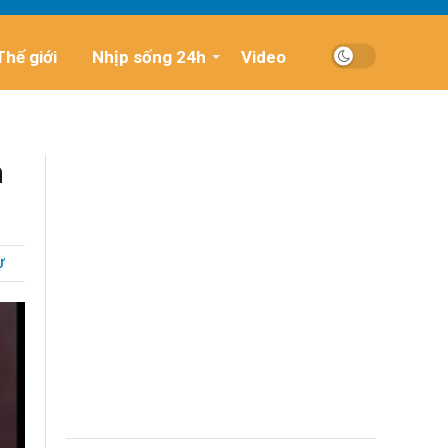
Thế giới
Nhịp sống 24h
Video
m
Ự