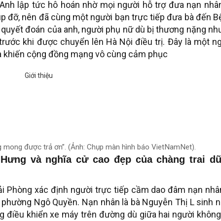
 Anh lập tức hô hoán nhờ mọi người hỗ trợ đưa nạn nhâ
 đỡ, nên đã cùng một người bạn trực tiếp đưa bà đến B
 quyết đoán của anh, người phụ nữ dù bị thương nặng n
trước khi được chuyển lên Hà Nội điều trị. Đây là một n
a khiến cộng đồng mạng vô cùng cảm phục
g mong được trả ơn”. (Ảnh: Chụp màn hình báo VietNamNet).
 Hưng và nghĩa cử cao đẹp của chàng trai d
i Phòng xác định người trực tiếp cầm dao đâm nạn nhân
i phường Ngô Quyền. Nạn nhân là bà Nguyễn Thị L sinh 
g điều khiển xe máy trên đường dù giữa hai người khôn