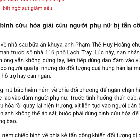
ới bất ngờ sụt giảm sâu
ình cứu hỏa giải cứu người phụ nữ bị tấn c
ở về nhà sau bữa ăn khuya, anh Phạm Thế Huy Hoàng ch
man trước số nhà 116 phố Lạch Tray. Lúc này, nạn nhân
ông vẫn không dừng tay, liên tiếp dùng dao đâm vào v
n có người qua lại nhưng do đối tượng quá hung hãn lại 
 hỗ trợ hay can ngăn.
g mũ bảo hiểm ném về phía đối phương để ngăn chặn h
ục lao vào đâm người phụ nữ. Trước tình huống khẩn cấp,
hỏa rồi quay lại hiện trường, xịt liên tục vào người đàn
 anh không thể áp sát, buộc phải dùng bình cứu hỏa để
ng bạo.
g ném chiếc bình về phía kẻ tấn công khiến đối tượng bị