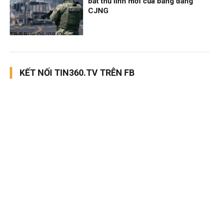
bắt thủ lĩnh mới của băng đảng
CJNG
Thế giới
06/08/26, 19:05
KẾT NỐI TIN360.TV TRÊN FB