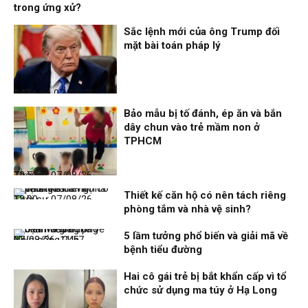
trong ứng xử?
Sắc lệnh mới của ông Trump đối
mặt bài toán pháp lý
Điểm tin
07/08/26, 14:56
Bảo mẫu bị tố đánh, ép ăn và bắn
dây chun vào trẻ mầm non ở
TPHCM
Thời sự
07/08/26, 12:51
Thiết kế căn hộ có nên tách riêng
Thời sự
07/08/26, 12:00
phòng tắm và nhà vệ sinh?
5 lầm tưởng phổ biến và giải mã về
Nhịp sống 24h
07/08/26, 11:57
bệnh tiểu đường
Hai cô gái trẻ bị bắt khẩn cấp vì tổ
chức sử dụng ma túy ở Hạ Long