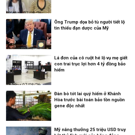
Điểm tin
07/08/26, 10:40
Ông Trump dọa bỏ tù người tiết lộ
tin thiếu đạn dược của Mỹ
Thời sự
07/08/26, 10:27
Lá đơn của cô ruột hé lộ vụ mẹ giết
con trai trục lợi hơn 4 tỷ đồng bảo
hiểm
Thời sự
07/08/26, 08:38
Đàn bò tót lai quý hiếm ở Khánh
Hòa trước bài toán bảo tồn nguồn
gene độc nhất
Thời sự
06/08/26, 19:09
Mỹ nâng thưởng 25 triệu USD truy