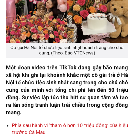
Cô gái Hà Nội tổ chức tiệc sinh nhật hoành tráng cho chó
cưng. (Theo: Báo VTCNews)
Một đoạn video trên TikTok đang gây bão mạng
xã hội khi ghi lại khoảnh khắc một cô gái trẻ ở Hà
Nội tổ chức tiệc sinh nhật sang trọng cho chú chó
cưng của mình với tổng chi phí lên đến 50 triệu
đồng. Sự việc lập tức thu hút sự quan tâm và tạo
ra làn sóng tranh luận trái chiều trong cộng đồng
mạng.
Phía sau hành vi ‘tham ô hơn 10 triệu đồng’ của hiệu
trưởng Cà Mau