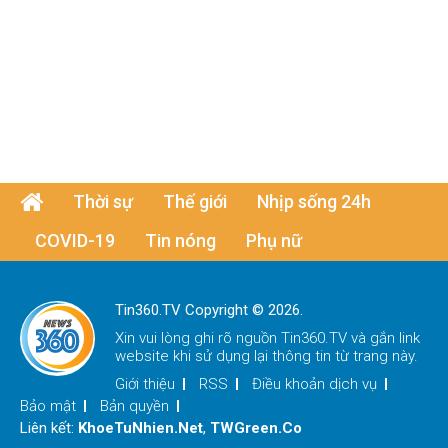
Thời sự
Thế giới
Nhịp sống 24h
COVID-19
Tin nóng
Phụ nữ
Tin360.TV Copyright © 2026.
Xin vui lòng ghi rõ nguồn
Tin360.TV
và gắn link
website khi sử dụng lại thông tin từ trang này.
Giới thiệu
RSS
Điều khoản dịch vụ
Bảo mật
Bản quyền
Liên kết:
KhoeTuNhien.Net
,
TWGreen.Co