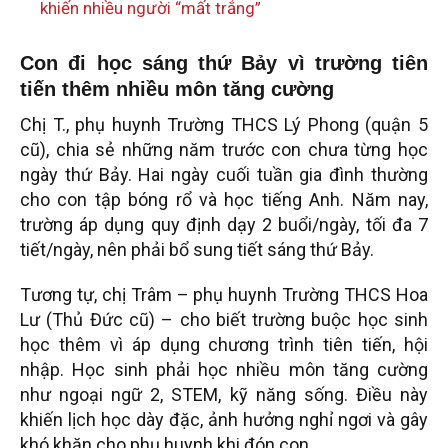
khiến nhiều người “mất trắng”
Con đi học sáng thứ Bảy vì trường tiên
tiến thêm nhiều môn tăng cường
Chị T., phụ huynh Trường THCS Lý Phong (quận 5
cũ), chia sẻ những năm trước con chưa từng học
ngày thứ Bảy. Hai ngày cuối tuần gia đình thường
cho con tập bóng rổ và học tiếng Anh. Năm nay,
trường áp dụng quy định dạy 2 buổi/ngày, tối đa 7
tiết/ngày, nên phải bổ sung tiết sáng thứ Bảy.
Tương tự, chị Trâm – phụ huynh Trường THCS Hoa
Lư (Thủ Đức cũ) – cho biết trường buộc học sinh
học thêm vì áp dụng chương trình tiên tiến, hội
nhập. Học sinh phải học nhiều môn tăng cường
như ngoại ngữ 2, STEM, kỹ năng sống. Điều này
khiến lịch học dày đặc, ảnh hưởng nghỉ ngơi và gây
khó khăn cho phụ huynh khi đón con.