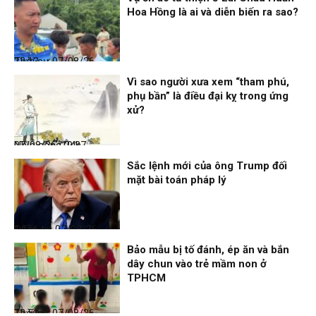
Hoa Hồng là ai và diễn biến ra sao?
Thời sự
07/08/26, 22:13
Vì sao người xưa xem “tham phú,
phụ bần” là điều đại kỵ trong ứng
xử?
Nhịp sống 24h
07/08/26, 19:37
Sắc lệnh mới của ông Trump đối
mặt bài toán pháp lý
Điểm tin
07/08/26, 14:56
Bảo mẫu bị tố đánh, ép ăn và bắn
dây chun vào trẻ mầm non ở
TPHCM
Thời sự
07/08/26, 12:51