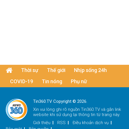
Thời sự
Thế giới
Nhịp sống 24h
COVID-19
Tin nóng
Phụ nữ
Tin360.TV Copyright © 2026.
Xin vui lòng ghi rõ nguồn
Tin360.TV
và gắn link
website khi sử dụng lại thông tin từ trang này.
Giới thiệu
RSS
Điều khoản dịch vụ