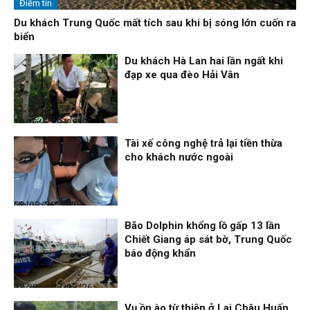
Điểm tin
Du khách Trung Quốc mất tích sau khi bị sóng lớn cuốn ra
biển
Du khách Hà Lan hai lần ngất khi
đạp xe qua đèo Hải Vân
Thời sự
08/08/26, 13:10
Tài xế công nghệ trả lại tiền thừa
cho khách nước ngoài
Nhịp sống 24h
08/08/26, 09:06
Bão Dolphin khổng lồ gấp 13 lần
Chiết Giang áp sát bờ, Trung Quốc
báo động khẩn
Thời sự
07/08/26, 23:28
Vụ ồn ào từ thiện ở Lai Châu Huấn