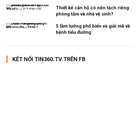
Thiết kế căn hộ có nên tách riêng
Thời sự
07/08/26, 12:00
phòng tắm và nhà vệ sinh?
5 lầm tưởng phổ biến và giải mã về
Nhịp sống 24h
07/08/26, 11:57
bệnh tiểu đường
KẾT NỐI TIN360.TV TRÊN FB