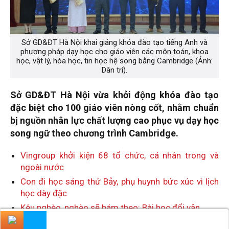
Sở GD&ĐT Hà Nội khai giảng khóa đào tạo tiếng Anh và
phương pháp dạy học cho giáo viên các môn toán, khoa
học, vật lý, hóa học, tin học hệ song bằng Cambridge (Ảnh:
Dân trí).
Sở GD&ĐT Hà Nội vừa khởi động khóa đào tạo
đặc biệt cho 100 giáo viên nòng cốt, nhằm chuẩn
bị nguồn nhân lực chất lượng cao phục vụ dạy học
song ngữ theo chương trình Cambridge.
Vingroup khởi kiện 68 tổ chức, cá nhân trong và
ngoài nước
Con đi học sáng thứ Bảy, phụ huynh bức xúc vì lịch
học dày đặc
Kêu nghèo, nghèo sẽ bám theo: Bài học đổi vận
x