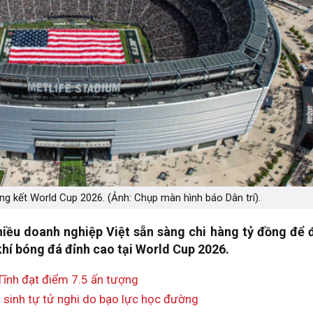
hung kết World Cup 2026. (Ảnh: Chụp màn hình báo Dân trí).
nhiều doanh nghiệp Việt sẵn sàng chi hàng tỷ đồng để 
hí bóng đá đỉnh cao tại World Cup 2026.
 Tĩnh đạt điểm 7.5 ấn tượng
 sinh tự tử nghi do bạo lực học đường