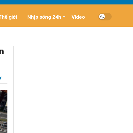
Thế giới
Nhịp sống 24h
Video
ên
Ự