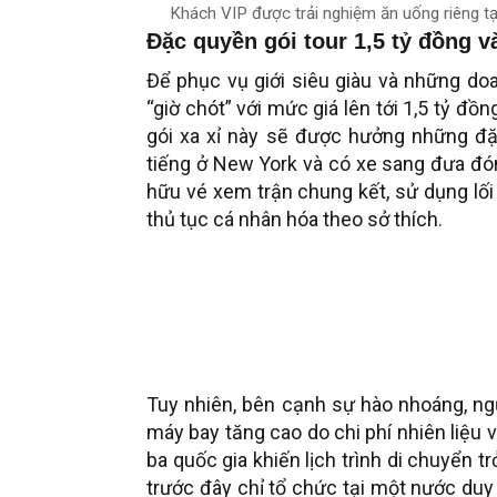
Khách VIP được trải nghiệm ăn uống riêng tạ
Đặc quyền gói tour 1,5 tỷ đồng v
Để phục vụ giới siêu giàu và những do
“giờ chót” với mức giá lên tới 1,5 tỷ 
gói xa xỉ này sẽ được hưởng những đ
tiếng ở New York và có xe sang đưa đón
hữu vé xem trận chung kết, sử dụng lối
thủ tục cá nhân hóa theo sở thích.
Tuy nhiên, bên cạnh sự hào nhoáng, ng
máy bay tăng cao do chi phí nhiên liệu và
ba quốc gia khiến lịch trình di chuyển 
trước đây chỉ tổ chức tại một nước duy