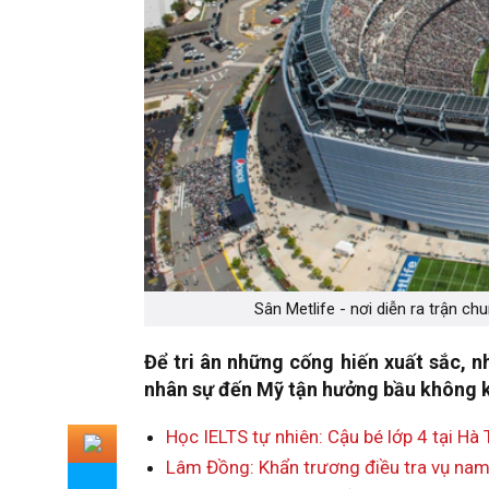
Sân Metlife - nơi diễn ra trận c
Để tri ân những cống hiến xuất sắc, 
nhân sự đến Mỹ tận hưởng bầu không k
Học IELTS tự nhiên: Cậu bé lớp 4 tại Hà
Lâm Đồng: Khẩn trương điều tra vụ nam