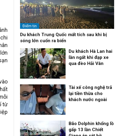
Điểm tin
ánh
Du khách Trung Quốc mất tích sau khi bị
 chi
sóng lớn cuốn ra biển
hân
Du khách Hà Lan hai
 lớn
lần ngất khi đạp xe
sạn
qua đèo Hải Vân
Thời sự
08/08/26, 13:10
 vào
Tài xế công nghệ trả
hất
lại tiền thừa cho
 mỗi
khách nước ngoài
ố từ
hiệp
Nhịp sống 24h
08/08/26, 09:06
Bão Dolphin khổng lồ
gấp 13 lần Chiết
Giang áp sát bờ,