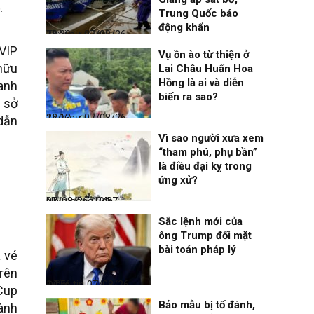
.
Trung Quốc báo
động khẩn
Thời sự
07/08/26, 23:28
VIP
Vụ ồn ào từ thiện ở
 hữu
Lai Châu Huấn Hoa
Hồng là ai và diễn
anh
biến ra sao?
c sở
Thời sự
07/08/26, 22:13
 dẫn
Vì sao người xưa xem
“tham phú, phụ bần”
là điều đại kỵ trong
ứng xử?
Nhịp sống 24h
07/08/26, 19:37
Sắc lệnh mới của
ông Trump đối mặt
bài toán pháp lý
 vé
trên
Điểm tin
07/08/26, 14:56
 Cup
Bảo mẫu bị tố đánh,
hành