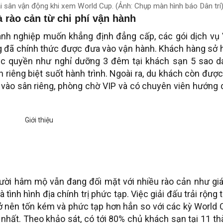
i sân vận động khi xem World Cup. (Ảnh: Chụp màn hình báo Dân trí)
à rào cản từ chi phí vận hành
anh nghiệp muốn khẳng định đẳng cấp, các gói dịch vụ 
đồng đã chính thức được đưa vào vận hành. Khách hàng sở
ặc quyền như nghỉ dưỡng 3 đêm tại khách sạn 5 sao d
 riêng biệt suốt hành trình. Ngoài ra, du khách còn đượ
 vào sân riêng, phòng chờ VIP và có chuyên viên hướng
ười hâm mộ vẫn đang đối mặt với nhiều rào cản như giá
 tình hình địa chính trị phức tạp. Việc giải đấu trải rộng 
trở nên tốn kém và phức tạp hơn hẳn so với các kỳ World
 nhất. Theo khảo sát, có tới 80% chủ khách sạn tại 11 t