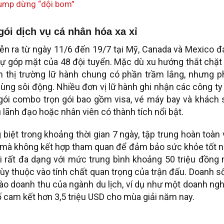
rump dừng “dội bom”
ói dịch vụ cá nhân hóa xa xỉ
ễn ra từ ngày 11/6 đến 19/7 tại Mỹ, Canada và Mexico đ
 sự góp mặt của 48 đội tuyển. Mặc dù xu hướng thắt chặt
ến thị trường lữ hành chung có phần trầm lắng, nhưng p
ng sôi động. Nhiều đơn vị lữ hành ghi nhận các công ty
gói combo trọn gói bao gồm visa, vé máy bay và khách 
lãnh đạo hoặc nhân viên có thành tích nổi bật.
 biệt trong khoảng thời gian 7 ngày, tập trung hoàn toàn
o mà không kết hợp tham quan để đảm bảo sức khỏe tốt n
i rất đa dạng với mức trung bình khoảng 50 triệu đồng
 tùy thuộc vào tính chất quan trọng của trận đấu. Doanh s
o doanh thu của ngành du lịch, ví dụ như một doanh ng
ố cam kết hơn 3,5 triệu USD cho mùa giải năm nay.