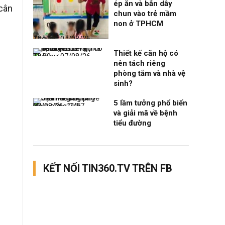
ép ăn và bắn dây
cân
chun vào trẻ mầm
non ở TPHCM
Thời sự
07/08/26, 12:51
Thiết kế căn hộ có
Thời sự
07/08/26, 12:00
nên tách riêng
phòng tắm và nhà vệ
sinh?
5 lầm tưởng phổ biến
Nhịp sống 24h
07/08/26, 11:57
và giải mã về bệnh
tiểu đường
KẾT NỐI TIN360.TV TRÊN FB