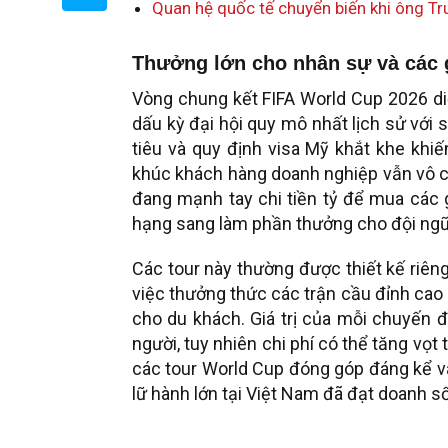
Quan hệ quốc tế chuyển biến khi ông T
Thưởng lớn cho nhân sự và các g
Vòng chung kết FIFA World Cup 2026 di
dấu kỳ đại hội quy mô nhất lịch sử với
tiêu và quy định visa Mỹ khắt khe khi
khúc khách hàng doanh nghiệp vẫn vô cù
đang mạnh tay chi tiền tỷ để mua các 
hạng sang làm phần thưởng cho đội ngũ 
Các tour này thường được thiết kế riêng
việc thưởng thức các trận cầu đỉnh ca
cho du khách. Giá trị của mỗi chuyến đ
người, tuy nhiên chi phí có thể tăng vọt
các tour World Cup đóng góp đáng kể và
lữ hành lớn tại Việt Nam đã đạt doanh s