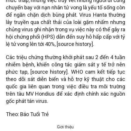
mức thấp, nhưng việc truy vết những người đi cùng
chuyến bay với nạn nhân tử vong là yếu tố sống còn
để ngăn chặn dịch bùng phát. Virus Hanta thường
lây truyền qua chất thải của loài gặm nhấm nhưng
chủng virus ghi nhận trong vụ việc này có thể gây ra
hội chứng phổi (HPS) dẫn đến suy hô hấp cấp với tỷ
lệ tử vong lên tới 40%, [source history].
Các triệu chứng thường khởi phát sau 2 đến 4 tuần
nhiễm bệnh, khiến công tác giám sát y tế trở nên
phức tạp, [source history]. WHO cam kết tiếp tục
theo dõi sát diễn biến và hỗ trợ kỹ thuật cho các
quốc gia liên quan trong việc điều tra môi trường
trên tàu MV Hondius để xác định chính xác nguồn
gốc phát tán virus.
Theo: Báo Tuổi Trẻ