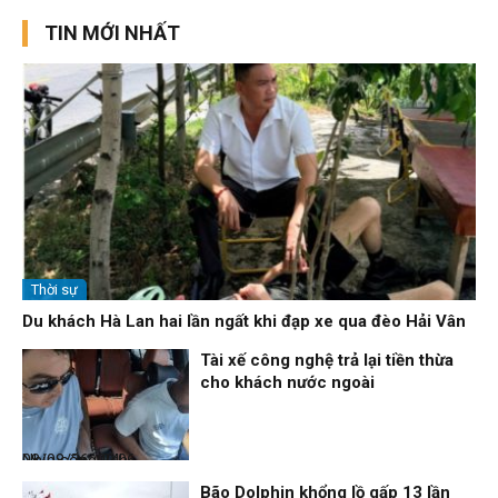
TIN MỚI NHẤT
Thời sự
Du khách Hà Lan hai lần ngất khi đạp xe qua đèo Hải Vân
Tài xế công nghệ trả lại tiền thừa
cho khách nước ngoài
Nhịp sống 24h
08/08/26, 09:06
Bão Dolphin khổng lồ gấp 13 lần