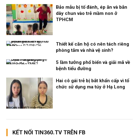
Bảo mẫu bị tố đánh, ép ăn và bắn
dây chun vào trẻ mầm non ở
TPHCM
Thời sự
07/08/26, 12:51
Thiết kế căn hộ có nên tách riêng
Thời sự
07/08/26, 12:00
phòng tắm và nhà vệ sinh?
5 lầm tưởng phổ biến và giải mã về
Nhịp sống 24h
07/08/26, 11:57
bệnh tiểu đường
Hai cô gái trẻ bị bắt khẩn cấp vì tổ
chức sử dụng ma túy ở Hạ Long
Điểm tin
07/08/26, 10:40
KẾT NỐI TIN360.TV TRÊN FB