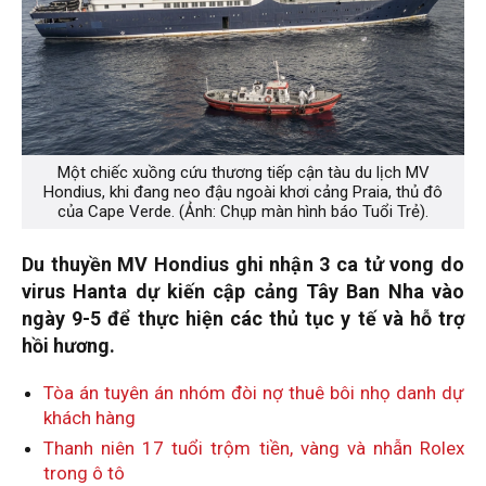
Một chiếc xuồng cứu thương tiếp cận tàu du lịch MV
Hondius, khi đang neo đậu ngoài khơi cảng Praia, thủ đô
của Cape Verde. (Ảnh: Chụp màn hình báo Tuổi Trẻ).
Du thuyền MV Hondius ghi nhận 3 ca tử vong do
virus Hanta dự kiến cập cảng Tây Ban Nha vào
ngày 9-5 để thực hiện các thủ tục y tế và hỗ trợ
hồi hương.
Tòa án tuyên án nhóm đòi nợ thuê bôi nhọ danh dự
khách hàng
Thanh niên 17 tuổi trộm tiền, vàng và nhẫn Rolex
trong ô tô