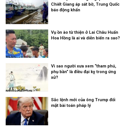
Chiết Giang áp sát bờ, Trung Quốc
báo động khẩn
Thời sự
07/08/26, 23:28
Vụ ồn ào từ thiện ở Lai Châu Huấn
Hoa Hồng là ai và diễn biến ra sao?
Thời sự
07/08/26, 22:13
Vì sao người xưa xem “tham phú,
phụ bần” là điều đại kỵ trong ứng
xử?
Nhịp sống 24h
07/08/26, 19:37
Sắc lệnh mới của ông Trump đối
mặt bài toán pháp lý
Điểm tin
07/08/26, 14:56