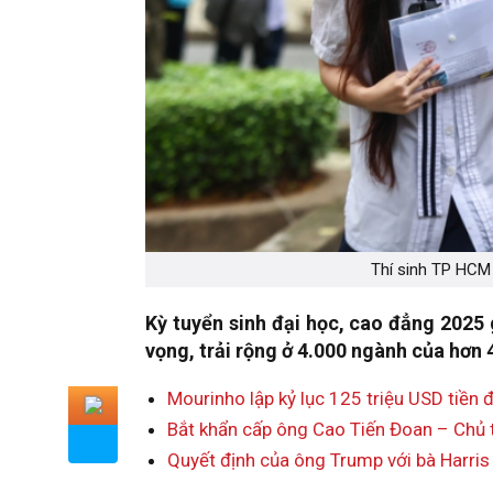
Thí sinh TP HCM 
Kỳ tuyển sinh đại học, cao đẳng 2025 
vọng, trải rộng ở 4.000 ngành của hơn 
Mourinho lập kỷ lục 125 triệu USD tiền đ
Bắt khẩn cấp ông Cao Tiến Đoan – Chủ 
Quyết định của ông Trump với bà Harris 