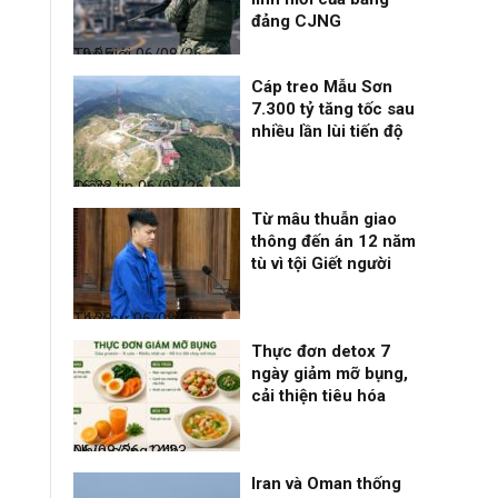
đảng CJNG
Thế giới
06/08/26, 19:05
Cáp treo Mẫu Sơn
7.300 tỷ tăng tốc sau
nhiều lần lùi tiến độ
Điểm tin
06/08/26, 16:23
Từ mâu thuẫn giao
thông đến án 12 năm
tù vì tội Giết người
Thời sự
06/08/26, 14:28
Thực đơn detox 7
ngày giảm mỡ bụng,
cải thiện tiêu hóa
Nhịp sống 24h
06/08/26, 14:23
Iran và Oman thống