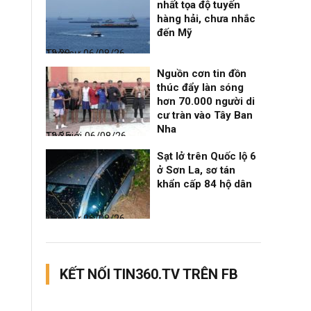
nhất tọa độ tuyến
hàng hải, chưa nhắc
đến Mỹ
Thời sự
06/08/26, 12:38
Nguồn cơn tin đồn
thúc đẩy làn sóng
hơn 70.000 người di
cư tràn vào Tây Ban
Nha
Thế giới
06/08/26, 12:35
Sạt lở trên Quốc lộ 6
ở Sơn La, sơ tán
khẩn cấp 84 hộ dân
Thời sự
06/08/26, 12:33
KẾT NỐI TIN360.TV TRÊN FB