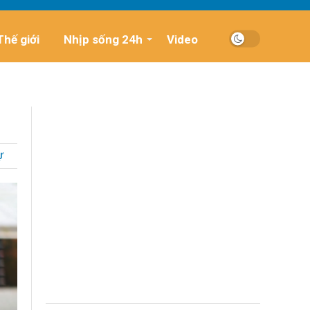
Thế giới
Nhịp sống 24h
Video
Ự