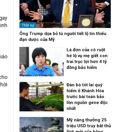
ngay
sinh
Thời sự
Ông Trump dọa bỏ tù người tiết lộ tin thiếu
đạn dược của Mỹ
Lá đơn của cô ruột
hé lộ vụ mẹ giết con
Giáo
trai trục lợi hơn 4 tỷ
đồng bảo hiểm
Thời sự
07/08/26, 08:38
 cho
thời
Đàn bò tót lai quý
hiếm ở Khánh Hòa
trước bài toán bảo
tồn nguồn gene độc
nhất
Thời sự
06/08/26, 19:09
Mỹ nâng thưởng 25
triệu USD truy bắt thủ
lĩnh mới của băng