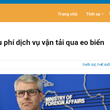
Trang chủ
Thời sự
u phí dịch vụ vận tải qua eo biển
THỜI SỰ
,
THẾ GIỚ