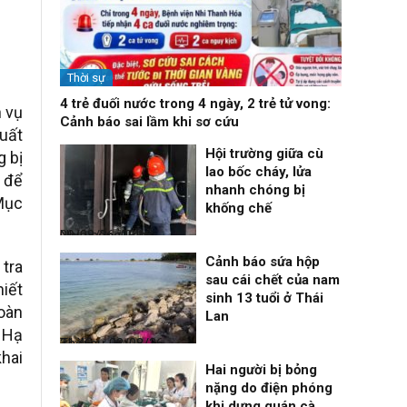
Thời sự
4 trẻ đuối nước trong 4 ngày, 2 trẻ tử vong:
h vụ
Cảnh báo sai lầm khi sơ cứu
xuất
Hội trường giữa cù
g bị
lao bốc cháy, lửa
 để
nhanh chóng bị
 Mục
khống chế
Nhịp sống 24h
09/08/26, 08:16
Cảnh báo sứa hộp
 tra
sau cái chết của nam
hiết
sinh 13 tuổi ở Thái
toàn
Lan
 Hạ
Thời sự
08/08/26, 21:46
hai
Hai người bị bỏng
nặng do điện phóng
khi dựng quán cà