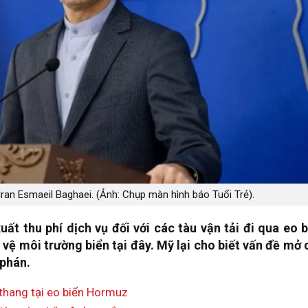
ran Esmaeil Baghaei. (Ảnh: Chụp màn hình báo Tuổi Trẻ).
ất thu phí dịch vụ đối với các tàu vận tải đi qua eo 
ệ môi trường biển tại đây.
Mỹ lại cho biết vấn đề mở 
 phán.
 thang tại eo biển Hormuz