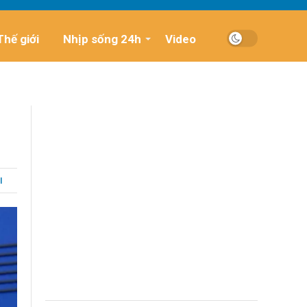
Thế giới
Nhịp sống 24h
Video
I