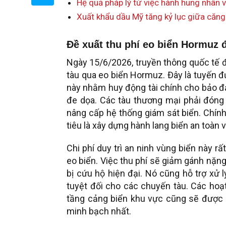
Hệ quả pháp lý từ việc hành hung nhân 
Xuất khẩu dầu Mỹ tăng kỷ lục giữa căng
Đề xuất thu phí eo biển Hormuz 
Ngày 15/6/2026, truyền thông quốc tế đư
tàu qua eo biển Hormuz. Đây là tuyến đ
này nhằm huy động tài chính cho bảo đả
đe dọa. Các tàu thương mại phải đóng 
nâng cấp hệ thống giám sát biển. Chính
tiêu là xây dựng hành lang biển an toàn 
Chi phí duy trì an ninh vùng biển này rấ
eo biển. Việc thu phí sẽ giảm gánh nặng
bị cứu hộ hiện đại. Nó cũng hỗ trợ xử 
tuyệt đối cho các chuyến tàu. Các ho
tầng cảng biển khu vực cũng sẽ được n
minh bạch nhất.