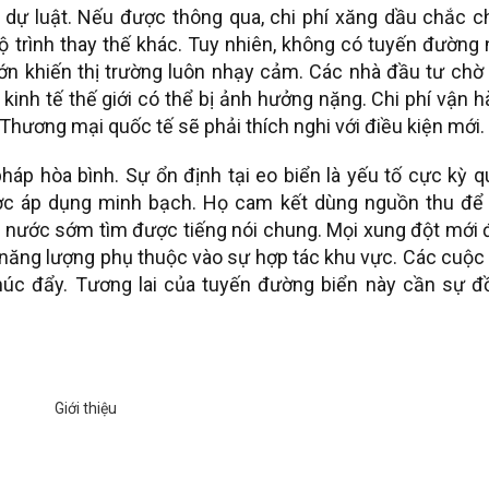
t dự luật. Nếu được thông qua, chi phí xăng dầu chắc 
lộ trình thay thế khác. Tuy nhiên, không có tuyến đường
n khiến thị trường luôn nhạy cảm. Các nhà đầu tư chờ 
kinh tế thế giới có thể bị ảnh hưởng nặng. Chi phí vận 
hương mại quốc tế sẽ phải thích nghi với điều kiện mới.
p hòa bình. Sự ổn định tại eo biển là yếu tố cực kỳ q
được áp dụng minh bạch. Họ cam kết dùng nguồn thu để 
ác nước sớm tìm được tiếng nói chung. Mọi xung đột mới
nh năng lượng phụ thuộc vào sự hợp tác khu vực. Các cuộc
thúc đẩy. Tương lai của tuyến đường biển này cần sự đ