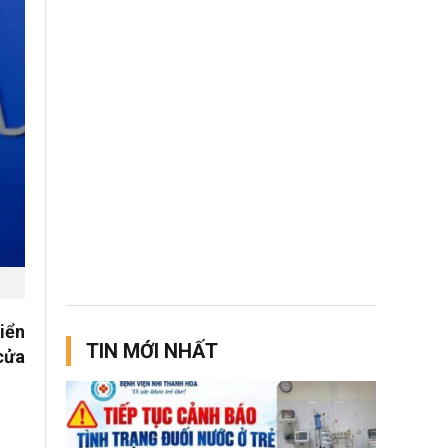
biển
TIN MỚI NHẤT
cửa