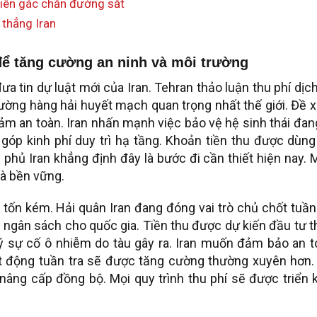
viên gác chắn đường sắt
 thẳng Iran
để tăng cường an ninh và môi trường
a tin dự luật mới của Iran. Tehran thảo luận thu phí dịc
ường hàng hải huyết mạch quan trọng nhất thế giới. Đề 
m an toàn. Iran nhấn mạnh việc bảo vệ hệ sinh thái đan
góp kinh phí duy trì hạ tầng. Khoản tiền thu được dùng
 phủ Iran khẳng định đây là bước đi cần thiết hiện nay.
và bền vững.
t tốn kém. Hải quân Iran đang đóng vai trò chủ chốt tuần
 ngân sách cho quốc gia. Tiền thu được dự kiến đầu tư t
lý sự cố ô nhiễm do tàu gây ra. Iran muốn đảm bảo an 
ạt động tuần tra sẽ được tăng cường thường xuyên hơn.
âng cấp đồng bộ. Mọi quy trình thu phí sẽ được triển k