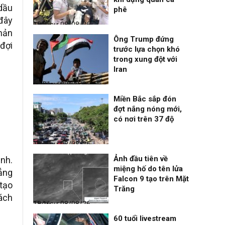
 dầu
phê
 đây
Thời sự
08/08/26, 18:25
phản
Ông Trump đứng
 đợi
trước lựa chọn khó
trong xung đột với
Iran
Thời sự
08/08/26, 18:21
Miền Bắc sắp đón
đợt nắng nóng mới,
có nơi trên 37 độ
Thời sự
08/08/26, 18:19
Ảnh đầu tiên về
inh.
miệng hố do tên lửa
ẳng
Falcon 9 tạo trên Mặt
 tạo
Trăng
cách
Thời sự
08/08/26, 18:16
60 tuổi livestream