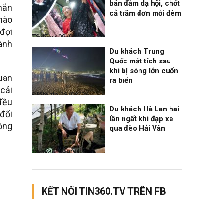
bán đầm dạ hội, chốt
chắn
cả trăm đơn mỗi đêm
 nào
đợi
Thời sự
08/08/26, 13:13
hành
Du khách Trung
Quốc mất tích sau
khi bị sóng lớn cuốn
uan
ra biển
cải
Điểm tin
08/08/26, 13:11
 đều
Du khách Hà Lan hai
 đối
lần ngất khi đạp xe
ồng
qua đèo Hải Vân
Thời sự
08/08/26, 13:10
KẾT NỐI TIN360.TV TRÊN FB