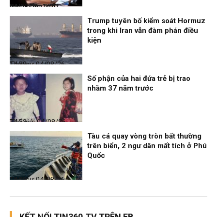
Nhịp sống 24h
04/08/26, 14:41
Trump tuyên bố kiểm soát Hormuz
trong khi Iran vẫn đàm phán điều
kiện
Thời sự
04/08/26, 14:38
Số phận của hai đứa trẻ bị trao
nhầm 37 năm trước
Thế giới
04/08/26, 14:32
Tàu cá quay vòng tròn bất thường
trên biển, 2 ngư dân mất tích ở Phú
Quốc
Thời sự
04/08/26, 14:28
KẾT NỐI TIN360.TV TRÊN FB