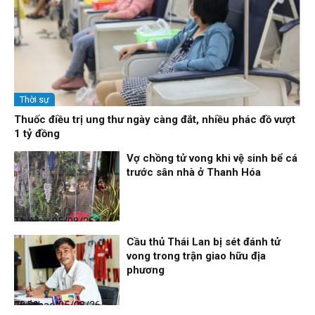
Thời sự
Thuốc điều trị ung thư ngày càng đắt, nhiều phác đồ vượt
1 tỷ đồng
Vợ chồng tử vong khi vệ sinh bể cá
trước sân nhà ở Thanh Hóa
Thời sự
05/08/26, 11:44
Cầu thủ Thái Lan bị sét đánh tử
vong trong trận giao hữu địa
phương
Thể thao
05/08/26, 08:39