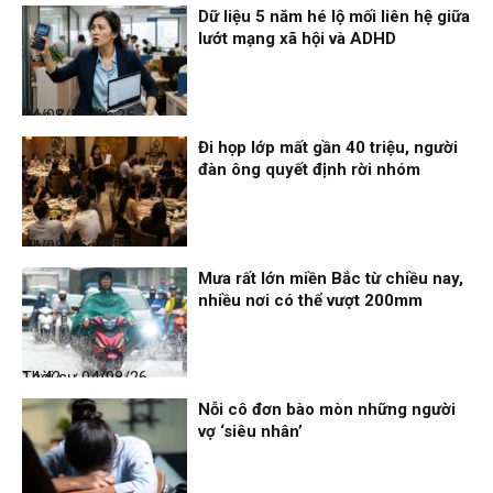
Dữ liệu 5 năm hé lộ mối liên hệ giữa
lướt mạng xã hội và ADHD
Đọc & Ngẫm
04/08/26, 16:25
Đi họp lớp mất gần 40 triệu, người
đàn ông quyết định rời nhóm
Nhịp sống 24h
04/08/26, 14:47
Mưa rất lớn miền Bắc từ chiều nay,
nhiều nơi có thể vượt 200mm
Thời sự
04/08/26, 14:42
Nỗi cô đơn bào mòn những người
vợ ‘siêu nhân’