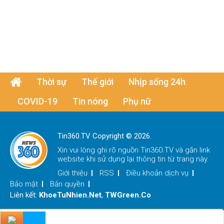
Thời sự
Thế giới
Nhịp sống 24h
COVID-19
Tin nóng
Phụ nữ
Tin360.TV Copyright © 2026.
Xin vui lòng ghi rõ nguồn
Tin360.TV
và gắn link
website khi sử dụng lại thông tin từ trang này.
Giới thiệu
RSS
Điều khoản dịch vụ
Bảo mật
Bản quyền
Liên kết:
KhoeTuNhien.Net
,
TWGreen.Co
x