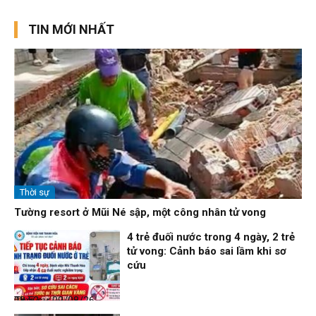
TIN MỚI NHẤT
Thời sự
Tường resort ở Mũi Né sập, một công nhân tử vong
4 trẻ đuối nước trong 4 ngày, 2 trẻ
tử vong: Cảnh báo sai lầm khi sơ
cứu
Thời sự
09/08/26, 08:52