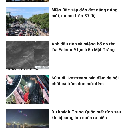
Thời sự
08/08/26, 18:21
Miền Bắc sắp đón đợt nắng nóng
mới, có nơi trên 37 độ
Thời sự
08/08/26, 18:19
Ảnh đầu tiên về miệng hố do tên
lửa Falcon 9 tạo trên Mặt Trăng
Thời sự
08/08/26, 18:16
60 tuổi livestream bán đầm dạ hội,
chốt cả trăm đơn mỗi đêm
Thời sự
08/08/26, 13:13
Du khách Trung Quốc mất tích sau
khi bị sóng lớn cuốn ra biển