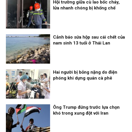
Hội trường giữa cù lao bốc cháy,
lửa nhanh chóng bị khống chế
Nhịp sống 24h
09/08/26, 08:16
Cảnh báo sứa hộp sau cái chết của
nam sinh 13 tuổi ở Thái Lan
Thời sự
08/08/26, 21:46
Hai người bị bỏng nặng do điện
phóng khi dựng quán cà phê
Thời sự
08/08/26, 18:25
Ông Trump đứng trước lựa chọn
khó trong xung đột với Iran