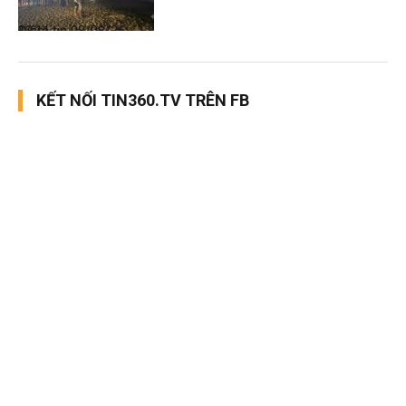
Điểm tin
08/08/26, 13:11
KẾT NỐI TIN360.TV TRÊN FB