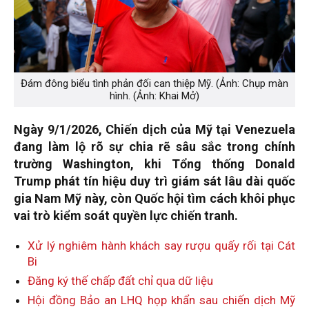
Đám đông biểu tình phản đối can thiệp Mỹ. (Ảnh: Chụp màn
hình. (Ảnh: Khai Mở)
Ngày 9/1/2026, Chiến dịch của Mỹ tại Venezuela
đang làm lộ rõ sự chia rẽ sâu sắc trong chính
trường Washington, khi Tổng thống Donald
Trump phát tín hiệu duy trì giám sát lâu dài quốc
gia Nam Mỹ này, còn Quốc hội tìm cách khôi phục
vai trò kiểm soát quyền lực chiến tranh.
Xử lý nghiêm hành khách say rượu quấy rối tại Cát
Bi
Đăng ký thế chấp đất chỉ qua dữ liệu
Hội đồng Bảo an LHQ họp khẩn sau chiến dịch Mỹ