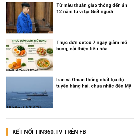
Từ mâu thuẫn giao thông đến án
12 năm tù vì tội Giết người
Thời sự
06/08/26, 14:28
Thực đơn detox 7 ngày giảm mỡ
bụng, cải thiện tiêu hóa
Nhịp sống 24h
06/08/26, 14:23
Iran và Oman thống nhất tọa độ
tuyến hàng hải, chưa nhắc đến Mỹ
Thời sự
06/08/26, 12:38
KẾT NỐI TIN360.TV TRÊN FB