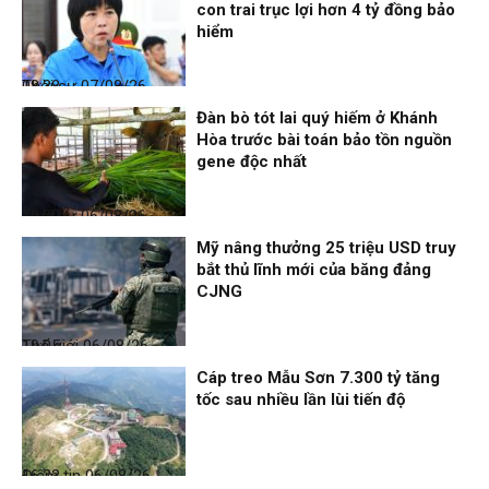
con trai trục lợi hơn 4 tỷ đồng bảo
hiểm
Thời sự
07/08/26, 08:38
Đàn bò tót lai quý hiếm ở Khánh
Hòa trước bài toán bảo tồn nguồn
gene độc nhất
Thời sự
06/08/26, 19:09
Mỹ nâng thưởng 25 triệu USD truy
bắt thủ lĩnh mới của băng đảng
CJNG
Thế giới
06/08/26, 19:05
Cáp treo Mẫu Sơn 7.300 tỷ tăng
tốc sau nhiều lần lùi tiến độ
Điểm tin
06/08/26, 16:23