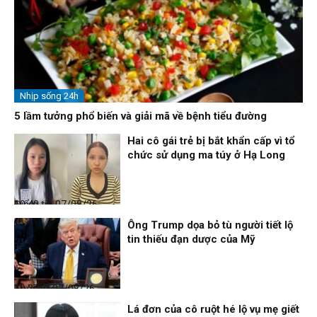
Nhịp sống 24h
5 lầm tưởng phổ biến và giải mã về bệnh tiểu đường
Hai cô gái trẻ bị bắt khẩn cấp vì tổ
chức sử dụng ma túy ở Hạ Long
Điểm tin
07/08/26, 10:40
Ông Trump dọa bỏ tù người tiết lộ
tin thiếu đạn dược của Mỹ
Thời sự
07/08/26, 10:27
Lá đơn của cô ruột hé lộ vụ mẹ giết