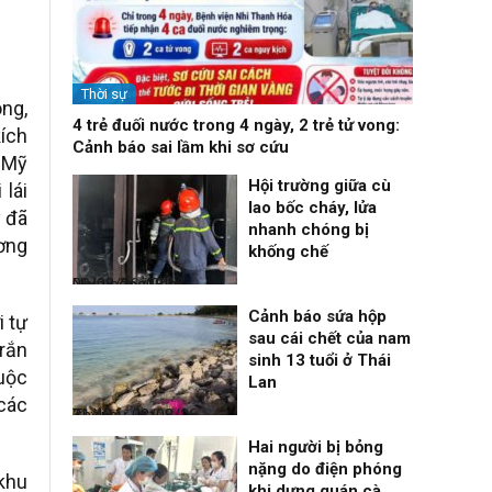
Thời sự
ng,
4 trẻ đuối nước trong 4 ngày, 2 trẻ tử vong:
ích
Cảnh báo sai lầm khi sơ cứu
 Mỹ
Hội trường giữa cù
 lái
lao bốc cháy, lửa
 đã
nhanh chóng bị
ơng
khống chế
Nhịp sống 24h
09/08/26, 08:16
Cảnh báo sứa hộp
 tự
sau cái chết của nam
 rắn
sinh 13 tuổi ở Thái
cuộc
Lan
các
Thời sự
08/08/26, 21:46
Hai người bị bỏng
nặng do điện phóng
 khu
khi dựng quán cà