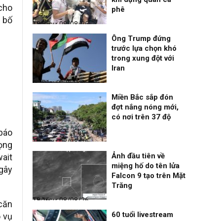
 cho
phê
g bố
Thời sự
08/08/26, 18:25
Ông Trump đứng
trước lựa chọn khó
trong xung đột với
Iran
Thời sự
08/08/26, 18:21
Miền Bắc sắp đón
đợt nắng nóng mới,
có nơi trên 37 độ
báo
Thời sự
08/08/26, 18:19
rọng
Ảnh đầu tiên về
ait
miệng hố do tên lửa
 gây
Falcon 9 tạo trên Mặt
Trăng
Thời sự
08/08/26, 18:16
căn
60 tuổi livestream
 vụ