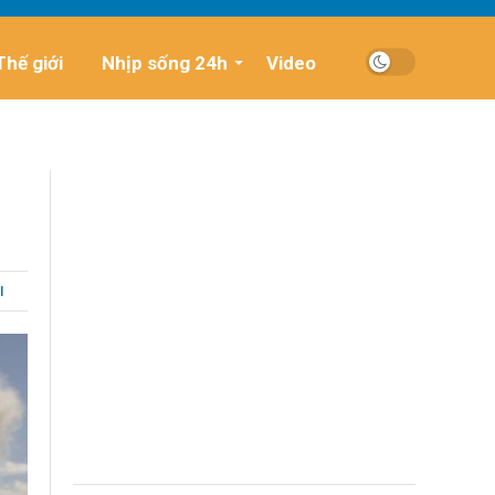
Thế giới
Nhịp sống 24h
Video
I