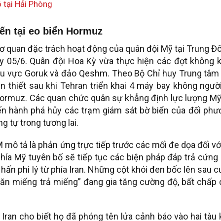
 tại Hải Phòng
iến tại eo biển Hormuz
 quan đặc trách hoạt động của quân đội Mỹ tại Trung Đô
ày 05/6. Quân đội Hoa Kỳ vừa thực hiện các đợt không k
khu vực Goruk và đảo Qeshm. Theo Bộ Chỉ huy Trung tâm
thiết sau khi Tehran triển khai 4 máy bay không người
Hormuz. Các quan chức quân sự khẳng định lực lượng Mỹ
iến hành phá hủy các trạm giám sát bờ biển của đối phư
 tự trong tương lai.
 tả là phản ứng trực tiếp trước các mối đe dọa đối với
Phía Mỹ tuyên bố sẽ tiếp tục các biện pháp đáp trả cứng
 hấn phi lý từ phía Iran. Những cột khói đen bốc lên sau 
“ăn miếng trả miếng” đang gia tăng cường độ, bất chấp 
 Iran cho biết họ đã phóng tên lửa cảnh báo vào hai tàu