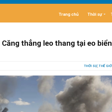
Trang chủ
Thời sự
 Căng thẳng leo thang tại eo biển
THỜI SỰ
,
THẾ GIỚ