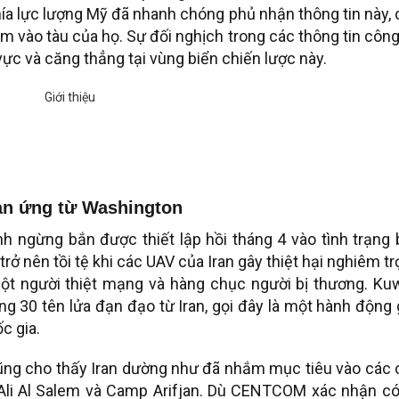
hía lực lượng Mỹ đã nhanh chóng phủ nhận thông tin này,
m vào tàu của họ. Sự đối nghịch trong các thông tin côn
ực và căng thẳng tại vùng biển chiến lược này.
hản ứng từ Washington
h ngừng bắn được thiết lập hồi tháng 4 vào tình trạng 
trở nên tồi tệ khi các UAV của Iran gây thiệt hại nghiêm t
ột người thiệt mạng và hàng chục người bị thương. Kuw
 30 tên lửa đạn đạo từ Iran, gọi đây là một hành động
c gia.
cũng cho thấy Iran dường như đã nhắm mục tiêu vào các 
 Ali Al Salem và Camp Arifjan. Dù CENTCOM xác nhận có