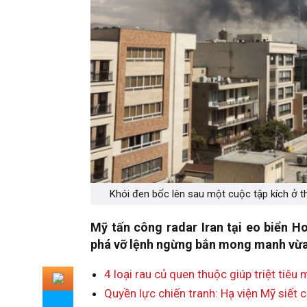
Khói đen bốc lên sau một cuộc tập kích ở t
Mỹ tấn công radar Iran tại eo biển 
phá vỡ lệnh ngừng bắn mong manh vừa t
4 loại rau củ quen thuộc giúp triệt ti
Quyền lực chiến tranh: Hạ viện Mỹ siết 