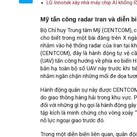
LG Innotek xây nhà máy chip AI khổng lồ
Mỹ tấn công radar Iran và diễn b
Bộ Chỉ huy Trung tâm Mỹ (CENTCOM), cơ
cho biết trong một bài đăng trên X ng
nhắm vào hệ thống radar của Iran tại 
(CENTCOM), đây là hành động tự vệ cần 
(UAV) tấn công hướng về phía eo biển 
bắn hạ toàn bộ số UAV này trước khi t
nhằm ngăn chặn những mối đe dọa tương
Hành động quân sự này được CENTCOM mô
do giao thông hàng hải trong khu vực. 
đối với những gì họ gọi là hành động gây
tập kích là minh chứng cho vòng xoáy 
nỗ lực ngoại giao trước đó.
Trong một diễn biến liên quan, quân đội