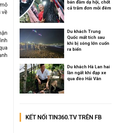
bán đầm dạ hội, chốt
 mô
cả trăm đơn mỗi đêm
i về
Thời sự
08/08/26, 13:13
Du khách Trung
hận
Quốc mất tích sau
hình
khi bị sóng lớn cuốn
qua
ra biển
ạnh
Điểm tin
08/08/26, 13:11
Du khách Hà Lan hai
lần ngất khi đạp xe
qua đèo Hải Vân
Thời sự
08/08/26, 13:10
KẾT NỐI TIN360.TV TRÊN FB