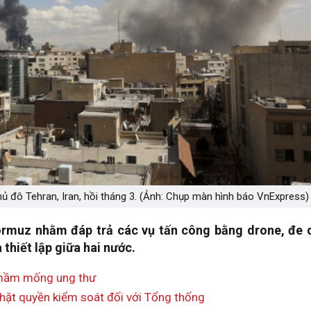
hủ đô Tehran, Iran, hồi tháng 3. (Ảnh: Chụp màn hình báo VnExpress)
Hormuz nhằm đáp trả các vụ tấn công bằng drone, đe 
hiết lập giữa hai nước.
êu mầm mống ung thư
chặt quyền kiểm soát đối với Tổng thống