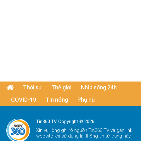
Thời sự
Thế giới
Nhịp sống 24h
COVID-19
Tin nóng
Phụ nữ
Tin360.TV Copyright © 2026.
Xin vui lòng ghi rõ nguồn
Tin360.TV
và gắn link
website khi sử dụng lại thông tin từ trang này.