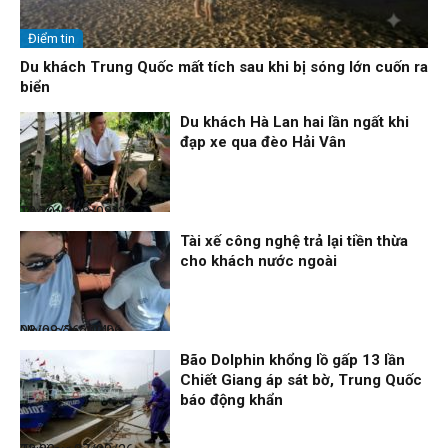
Điểm tin
Du khách Trung Quốc mất tích sau khi bị sóng lớn cuốn ra
biển
Du khách Hà Lan hai lần ngất khi
đạp xe qua đèo Hải Vân
Thời sự
08/08/26, 13:10
Tài xế công nghệ trả lại tiền thừa
cho khách nước ngoài
Nhịp sống 24h
08/08/26, 09:06
Bão Dolphin khổng lồ gấp 13 lần
Chiết Giang áp sát bờ, Trung Quốc
báo động khẩn