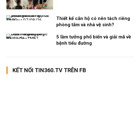
Thời sự
07/08/26, 12:51
Thiết kế căn hộ có nên tách riêng
Thời sự
07/08/26, 12:00
phòng tắm và nhà vệ sinh?
5 lầm tưởng phổ biến và giải mã về
Nhịp sống 24h
07/08/26, 11:57
bệnh tiểu đường
KẾT NỐI TIN360.TV TRÊN FB