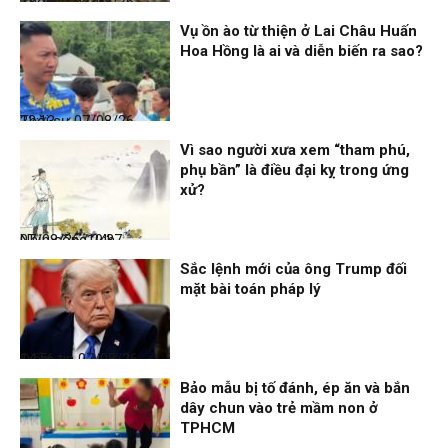
Thời sự
07/08/26, 23:28
Vụ ồn ào từ thiện ở Lai Châu Huấn
Hoa Hồng là ai và diễn biến ra sao?
Thời sự
07/08/26, 22:13
Vì sao người xưa xem “tham phú,
phụ bần” là điều đại kỵ trong ứng
xử?
Nhịp sống 24h
07/08/26, 19:37
Sắc lệnh mới của ông Trump đối
mặt bài toán pháp lý
Điểm tin
07/08/26, 14:56
Bảo mẫu bị tố đánh, ép ăn và bắn
dây chun vào trẻ mầm non ở
TPHCM