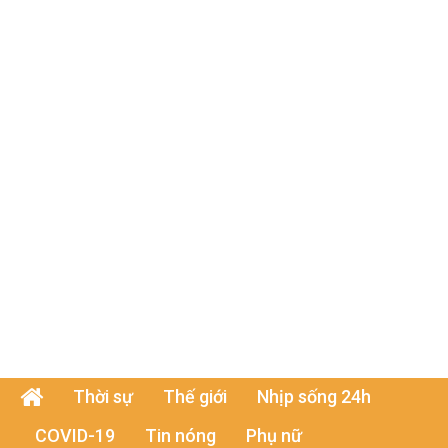
Thời sự
Thế giới
Nhịp sống 24h
COVID-19
Tin nóng
Phụ nữ