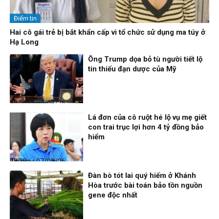
Điểm tin
Hai cô gái trẻ bị bắt khẩn cấp vì tổ chức sử dụng ma túy ở
Hạ Long
Ông Trump dọa bỏ tù người tiết lộ
tin thiếu đạn dược của Mỹ
Thời sự
07/08/26, 10:27
Lá đơn của cô ruột hé lộ vụ mẹ giết
con trai trục lợi hơn 4 tỷ đồng bảo
hiểm
Thời sự
07/08/26, 08:38
Đàn bò tót lai quý hiếm ở Khánh
Hòa trước bài toán bảo tồn nguồn
gene độc nhất