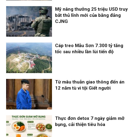
Thời sự
06/08/26, 19:09
Mỹ nâng thưởng 25 triệu USD truy
bắt thủ lĩnh mới của băng đảng
CJNG
Thế giới
06/08/26, 19:05
Cáp treo Mẫu Sơn 7.300 tỷ tăng
tốc sau nhiều lần lùi tiến độ
Điểm tin
06/08/26, 16:23
Từ mâu thuẫn giao thông đến án
12 năm tù vì tội Giết người
Thời sự
06/08/26, 14:28
Thực đơn detox 7 ngày giảm mỡ
bụng, cải thiện tiêu hóa