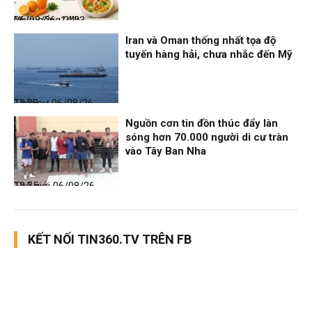
Nhịp sống 24h
06/08/26, 14:23
Iran và Oman thống nhất tọa độ
tuyến hàng hải, chưa nhắc đến Mỹ
Thời sự
06/08/26, 12:38
Nguồn cơn tin đồn thúc đẩy làn
sóng hơn 70.000 người di cư tràn
vào Tây Ban Nha
Thế giới
06/08/26, 12:35
KẾT NỐI TIN360.TV TRÊN FB