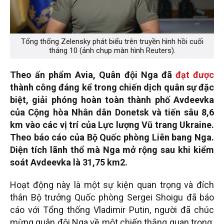
Tổng thống Zelensky phát biểu trên truyền hình hồi cuối
tháng 10 (ảnh chụp màn hình Reuters).
Theo ấn phẩm Avia, Quân đội Nga đã
đạt được
thành công đáng kể trong chiến dịch quân sự đặc
biệt, giải phóng hoàn toàn thành phố Avdeevka
của Cộng hòa Nhân dân Donetsk và tiến sâu 8,6
km vào các vị trí của Lực lượng Vũ trang Ukraine.
Theo báo cáo của Bộ Quốc phòng Liên bang Nga.
Diện tích lãnh thổ mà Nga mở rộng sau khi kiểm
soát Avdeevka là 31,75 km2.
Hoạt động này là một sự kiện quan trọng và đích
thân Bộ trưởng Quốc phòng Sergei Shoigu đã báo
cáo với Tổng thống Vladimir Putin, người đã chúc
mừng quân đội Nga về một chiến thắng quan trọng.