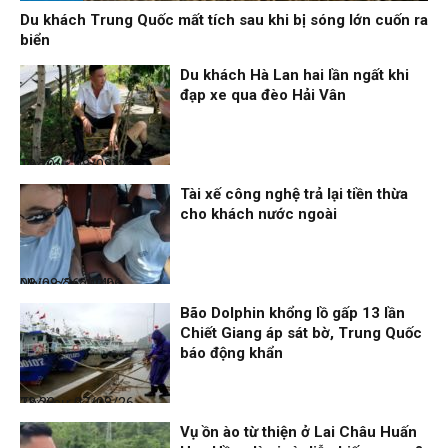
Du khách Trung Quốc mất tích sau khi bị sóng lớn cuốn ra
biển
Du khách Hà Lan hai lần ngất khi
đạp xe qua đèo Hải Vân
Thời sự
08/08/26, 13:10
Tài xế công nghệ trả lại tiền thừa
cho khách nước ngoài
Nhịp sống 24h
08/08/26, 09:06
Bão Dolphin khổng lồ gấp 13 lần
Chiết Giang áp sát bờ, Trung Quốc
báo động khẩn
Thời sự
07/08/26, 23:28
Vụ ồn ào từ thiện ở Lai Châu Huấn