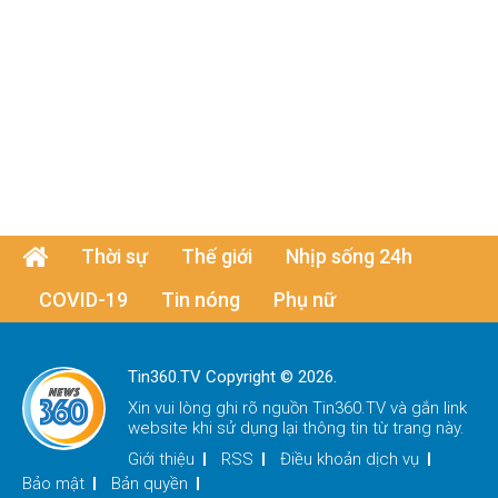
Thời sự
Thế giới
Nhịp sống 24h
COVID-19
Tin nóng
Phụ nữ
Tin360.TV Copyright © 2026.
Xin vui lòng ghi rõ nguồn
Tin360.TV
và gắn link
website khi sử dụng lại thông tin từ trang này.
Giới thiệu
RSS
Điều khoản dịch vụ
Bảo mật
Bản quyền