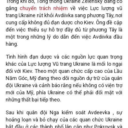
Trong khi đó, Tổng thống Ukraine Zelensky đang cố
gắng
chuyển trách nhiệm
về việc Lực lượng vũ
trang Ukraine rút khỏi Avdiivka sang phương Tây, nơi
cung cấp không đủ đạn dược cho Kiev. Ông đề cập
đến việc thiếu sự hỗ trợ đầy đủ từ phương Tây là
một trong những lý do dẫn đến việc Avdiivka đầu
hàng.
Tình hình đạn dược và các nguồn lực quan trọng
khác của Lực lượng Vũ trang Ukraine là mối lo ngại
đối với Kiev. Theo một quan chức cấp cao của Lầu
Năm Góc, Mỹ đang theo dõi nguồn dự trữ của quân
đội Ukraine và cảnh báo rằng nếu không có viện trợ
mới của Mỹ, phía Ukraine có thể phải đối mặt với
những thất bại tiếp theo.
Sau khi quân đội Nga kiểm soát Avdeevka , sự
hoảng loạn và bỏ chạy của các quan chức Ukraine
bắt đầu ở các thành phố lân cận như Pokrovsk và