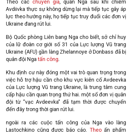
Theo các
chuyên gia
, quân Nga sau khi chiếm
Avdiivka thực sự không dừng lại mà tiếp tục gây áp
lực theo hướng này, họ tiếp tục truy đuổi các đơn vị
Ukraine đang rút lui.
Bộ Quốc phòng Liên bang Nga cho biết, sở chỉ huy
của lữ đoàn cơ giới số 31 của Lực lượng Vũ trang
Ukraine (AFU) gần làng Zhelannoye ở Donbass đã bị
quân đội Nga
tấn công
.
Khu định cư này đóng một vai trò quan trọng trong
việc hỗ trợ hậu cần cho khu vực kiên cố Avdeevka
của Lực lượng Vũ trang Ukraine, là trung tâm cung
cấp hậu cần quan trọng thứ hai. một số đơn vị quân
đội từ “vạc Avdeevka” đã tạm thời được chuyển
đến đây trong thời gian rút lui.
ngoài ra các cuộc tấn công của Nga vào làng
Lastochkino cũng được báo cáo.
Theo
ấn phẩm