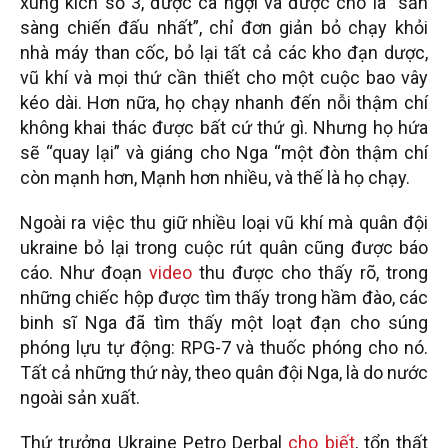
xung kích số 3, được ca ngợi và được cho là “sẵn
sàng chiến đấu nhất”, chỉ đơn giản bỏ chạy khỏi
nhà máy than cốc, bỏ lại tất cả các kho đạn dược,
vũ khí và mọi thứ cần thiết cho một cuộc bao vây
kéo dài. Hơn nữa, họ chạy nhanh đến nỗi thậm chí
không khai thác được bất cứ thứ gì. Nhưng họ hứa
sẽ “quay lại” và giáng cho Nga “một đòn thậm chí
còn mạnh hơn, Mạnh hơn nhiều, và thế là họ chạy.
Ngoài ra việc thu giữ nhiều loại vũ khí mà quân đội
ukraine bỏ lại trong cuộc rút quân cũng được báo
cáo. Như đoạn
video
thu được cho thấy rõ, trong
những chiếc hộp được tìm thấy trong hầm đào, các
binh sĩ Nga đã tìm thấy một loạt đạn cho súng
phóng lựu tự động: RPG-7 và thuốc phóng cho nó.
Tất cả những thứ này, theo quân đội Nga, là do nước
ngoài sản xuất.
Thứ trưởng Ukraine Petro Derbal
cho biết
, tổn thất