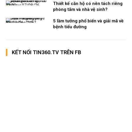
Thiết kế căn hộ có nên tách riêng
Thời sự
07/08/26, 12:00
phòng tắm và nhà vệ sinh?
5 lầm tưởng phổ biến và giải mã về
Nhịp sống 24h
07/08/26, 11:57
bệnh tiểu đường
KẾT NỐI TIN360.TV TRÊN FB