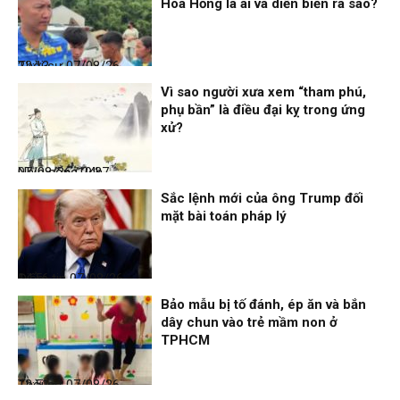
Hoa Hồng là ai và diễn biến ra sao?
Thời sự
07/08/26, 22:13
Vì sao người xưa xem “tham phú,
phụ bần” là điều đại kỵ trong ứng
xử?
Nhịp sống 24h
07/08/26, 19:37
Sắc lệnh mới của ông Trump đối
mặt bài toán pháp lý
Điểm tin
07/08/26, 14:56
Bảo mẫu bị tố đánh, ép ăn và bắn
dây chun vào trẻ mầm non ở
TPHCM
Thời sự
07/08/26, 12:51