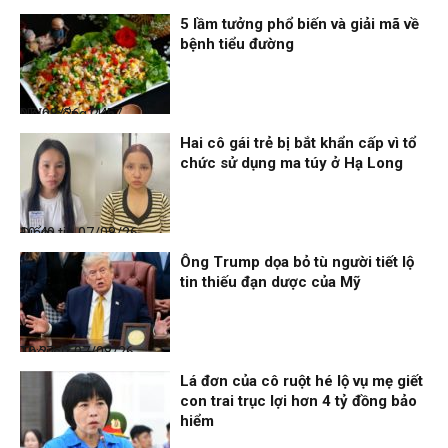
5 lầm tưởng phổ biến và giải mã về
bệnh tiểu đường
Nhịp sống 24h
07/08/26, 11:57
Hai cô gái trẻ bị bắt khẩn cấp vì tổ
chức sử dụng ma túy ở Hạ Long
Điểm tin
07/08/26, 10:40
Ông Trump dọa bỏ tù người tiết lộ
tin thiếu đạn dược của Mỹ
Thời sự
07/08/26, 10:27
Lá đơn của cô ruột hé lộ vụ mẹ giết
con trai trục lợi hơn 4 tỷ đồng bảo
hiểm