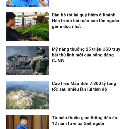
Thời sự
07/08/26, 08:38
Đàn bò tót lai quý hiếm ở Khánh
Hòa trước bài toán bảo tồn nguồn
gene độc nhất
Thời sự
06/08/26, 19:09
Mỹ nâng thưởng 25 triệu USD truy
bắt thủ lĩnh mới của băng đảng
CJNG
Thế giới
06/08/26, 19:05
Cáp treo Mẫu Sơn 7.300 tỷ tăng
tốc sau nhiều lần lùi tiến độ
Điểm tin
06/08/26, 16:23
Từ mâu thuẫn giao thông đến án
12 năm tù vì tội Giết người