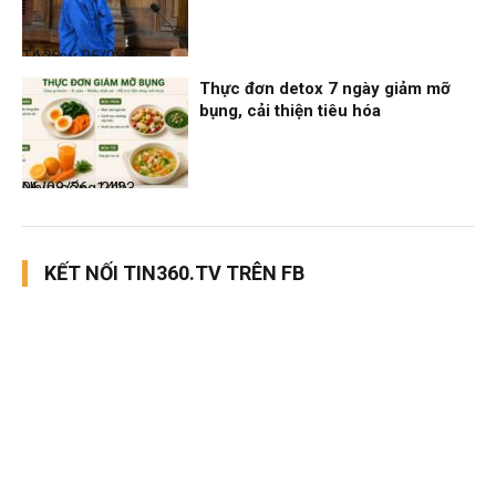
Thời sự
06/08/26, 14:28
Thực đơn detox 7 ngày giảm mỡ
bụng, cải thiện tiêu hóa
Nhịp sống 24h
06/08/26, 14:23
KẾT NỐI TIN360.TV TRÊN FB