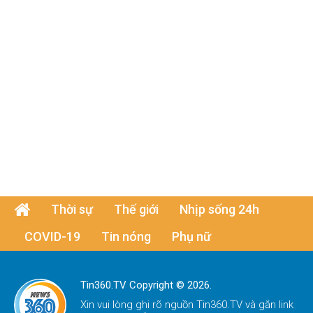
Thời sự
Thế giới
Nhịp sống 24h
COVID-19
Tin nóng
Phụ nữ
Tin360.TV Copyright © 2026.
Xin vui lòng ghi rõ nguồn
Tin360.TV
và gắn link