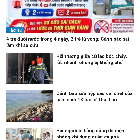
Thời sự
4 trẻ đuối nước trong 4 ngày, 2 trẻ tử vong: Cảnh báo sai
lầm khi sơ cứu
Hội trường giữa cù lao bốc cháy,
lửa nhanh chóng bị khống chế
Nhịp sống 24h
09/08/26, 08:16
Cảnh báo sứa hộp sau cái chết của
nam sinh 13 tuổi ở Thái Lan
Thời sự
08/08/26, 21:46
Hai người bị bỏng nặng do điện
phóng khi dựng quán cà phê