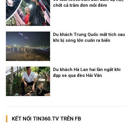
chốt cả trăm đơn mỗi đêm
Thời sự
08/08/26, 13:13
Du khách Trung Quốc mất tích sau
khi bị sóng lớn cuốn ra biển
Điểm tin
08/08/26, 13:11
Du khách Hà Lan hai lần ngất khi
đạp xe qua đèo Hải Vân
Thời sự
08/08/26, 13:10
KẾT NỐI TIN360.TV TRÊN FB