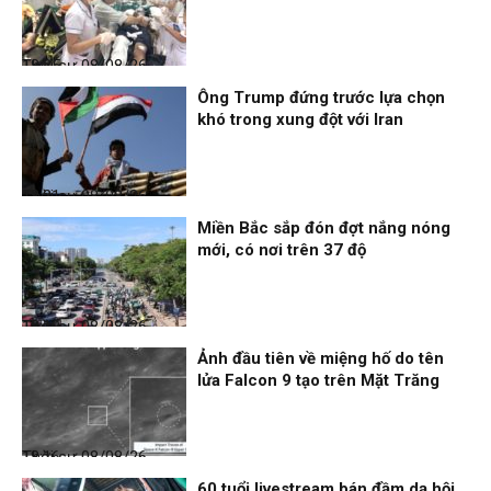
Thời sự
08/08/26, 18:25
Ông Trump đứng trước lựa chọn
khó trong xung đột với Iran
Thời sự
08/08/26, 18:21
Miền Bắc sắp đón đợt nắng nóng
mới, có nơi trên 37 độ
Thời sự
08/08/26, 18:19
Ảnh đầu tiên về miệng hố do tên
lửa Falcon 9 tạo trên Mặt Trăng
Thời sự
08/08/26, 18:16
60 tuổi livestream bán đầm dạ hội,