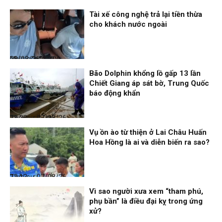
Thời sự
08/08/26, 13:10
Tài xế công nghệ trả lại tiền thừa
cho khách nước ngoài
Nhịp sống 24h
08/08/26, 09:06
Bão Dolphin khổng lồ gấp 13 lần
Chiết Giang áp sát bờ, Trung Quốc
báo động khẩn
Thời sự
07/08/26, 23:28
Vụ ồn ào từ thiện ở Lai Châu Huấn
Hoa Hồng là ai và diễn biến ra sao?
Thời sự
07/08/26, 22:13
Vì sao người xưa xem “tham phú,
phụ bần” là điều đại kỵ trong ứng
xử?