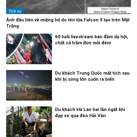
Thời sự
Ảnh đầu tiên về miệng hố do tên lửa Falcon 9 tạo trên Mặt
Trăng
60 tuổi livestream bán đầm dạ hội,
chốt cả trăm đơn mỗi đêm
Thời sự
08/08/26, 13:13
Du khách Trung Quốc mất tích sau
khi bị sóng lớn cuốn ra biển
Điểm tin
08/08/26, 13:11
Du khách Hà Lan hai lần ngất khi
đạp xe qua đèo Hải Vân