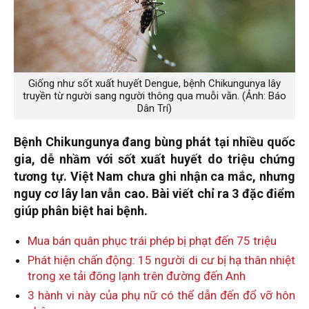
Giống như sốt xuất huyết Dengue, bệnh Chikungunya lây
truyền từ người sang người thông qua muỗi vằn. (Ảnh: Báo
Dân Trí)
Bệnh Chikungunya đang bùng phát tại nhiều quốc
gia, dễ nhầm với sốt xuất huyết do triệu chứng
tương tự. Việt Nam chưa ghi nhận ca mắc, nhưng
nguy cơ lây lan vẫn cao. Bài viết chỉ ra 3 đặc điểm
giúp phân biệt hai bệnh.
Mua bán quân phục trái phép bị phạt đến 75 triệu
Phát hiện chấn động: 15 người di cư bị hạ thân nhiệt
trong xe tải đông lạnh trên đường đến Anh
3 hành vi này của phụ nữ có thể dẫn đến đổ vỡ hôn