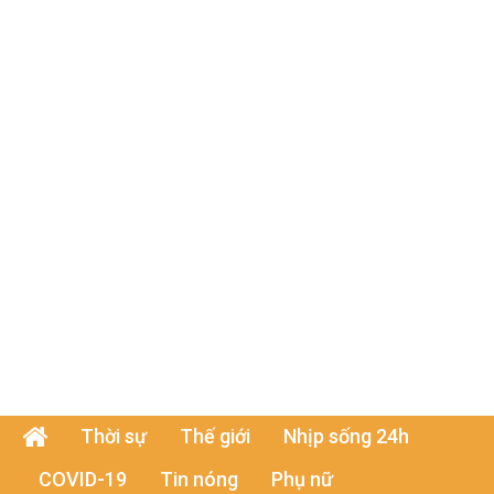
Thời sự
Thế giới
Nhịp sống 24h
COVID-19
Tin nóng
Phụ nữ