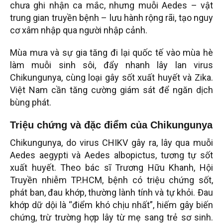
chưa ghi nhận ca mắc, nhưng muỗi Aedes – vật
trung gian truyền bệnh – lưu hành rộng rãi, tạo nguy
cơ xâm nhập qua người nhập cảnh.
Mùa mưa và sự gia tăng đi lại quốc tế vào mùa hè
làm muỗi sinh sôi, đẩy nhanh lây lan virus
Chikungunya, cùng loại gây sốt xuất huyết và Zika.
Việt Nam cần tăng cường giám sát để ngăn dịch
bùng phát.
Triệu chứng và đặc điểm của Chikungunya
Chikungunya, do virus CHIKV gây ra, lây qua muỗi
Aedes aegypti và Aedes albopictus, tương tự sốt
xuất huyết. Theo bác sĩ Trương Hữu Khanh, Hội
Truyền nhiễm TP.HCM, bệnh có triệu chứng sốt,
phát ban, đau khớp, thường lành tính và tự khỏi. Đau
khớp dữ dội là “điểm khó chịu nhất”, hiếm gây biến
chứng, trừ trường hợp lây từ mẹ sang trẻ sơ sinh.