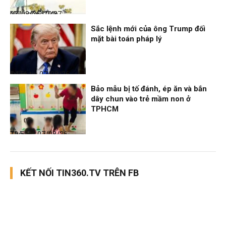
Nhịp sống 24h
07/08/26, 19:37
Sắc lệnh mới của ông Trump đối
mặt bài toán pháp lý
Điểm tin
07/08/26, 14:56
Bảo mẫu bị tố đánh, ép ăn và bắn
dây chun vào trẻ mầm non ở
TPHCM
Thời sự
07/08/26, 12:51
KẾT NỐI TIN360.TV TRÊN FB