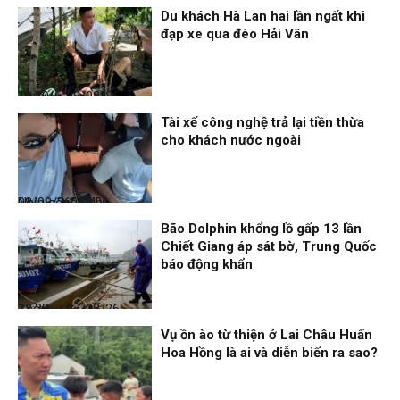
Du khách Hà Lan hai lần ngất khi
đạp xe qua đèo Hải Vân
Thời sự
08/08/26, 13:10
Tài xế công nghệ trả lại tiền thừa
cho khách nước ngoài
Nhịp sống 24h
08/08/26, 09:06
Bão Dolphin khổng lồ gấp 13 lần
Chiết Giang áp sát bờ, Trung Quốc
báo động khẩn
Thời sự
07/08/26, 23:28
Vụ ồn ào từ thiện ở Lai Châu Huấn
Hoa Hồng là ai và diễn biến ra sao?