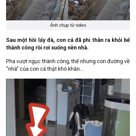
Ảnh chụp từ video
Sau một hồi lấy đà, con cá đã phi thân ra khỏi bể
thành công rồi rơi xuống nền nhà.
Pha vượt ngục thành công, thế nhưng con đường về
“nhà” của con cá thật khó khăn…