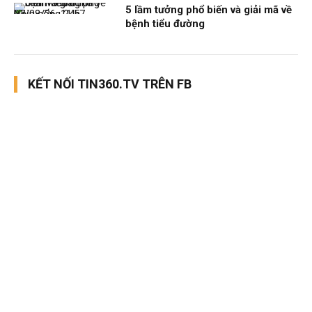
5 lầm tưởng phổ biến và giải mã về
Nhịp sống 24h
07/08/26, 11:57
bệnh tiểu đường
KẾT NỐI TIN360.TV TRÊN FB