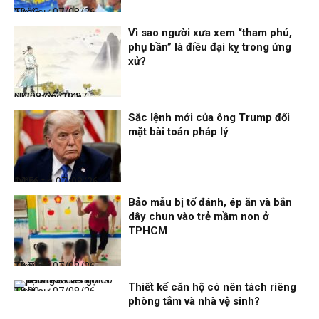
Thời sự
07/08/26, 22:13
Vì sao người xưa xem “tham phú,
phụ bần” là điều đại kỵ trong ứng
xử?
Nhịp sống 24h
07/08/26, 19:37
Sắc lệnh mới của ông Trump đối
mặt bài toán pháp lý
Điểm tin
07/08/26, 14:56
Bảo mẫu bị tố đánh, ép ăn và bắn
dây chun vào trẻ mầm non ở
TPHCM
Thời sự
07/08/26, 12:51
Thiết kế căn hộ có nên tách riêng
Thời sự
07/08/26, 12:00
phòng tắm và nhà vệ sinh?