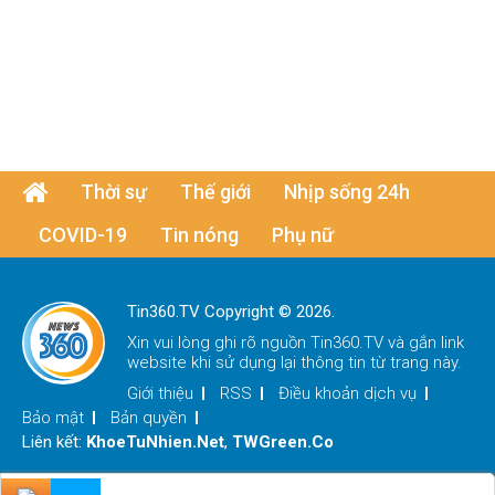
Thời sự
Thế giới
Nhịp sống 24h
COVID-19
Tin nóng
Phụ nữ
Tin360.TV Copyright © 2026.
Xin vui lòng ghi rõ nguồn
Tin360.TV
và gắn link
website khi sử dụng lại thông tin từ trang này.
Giới thiệu
RSS
Điều khoản dịch vụ
Bảo mật
Bản quyền
Liên kết:
KhoeTuNhien.Net
,
TWGreen.Co
x