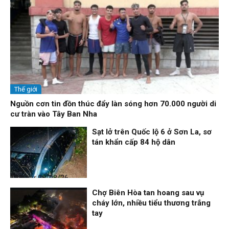
Thế giới
Nguồn cơn tin đồn thúc đẩy làn sóng hơn 70.000 người di
cư tràn vào Tây Ban Nha
Sạt lở trên Quốc lộ 6 ở Sơn La, sơ
tán khẩn cấp 84 hộ dân
Thời sự
06/08/26, 12:33
Chợ Biên Hòa tan hoang sau vụ
cháy lớn, nhiều tiểu thương trắng
tay