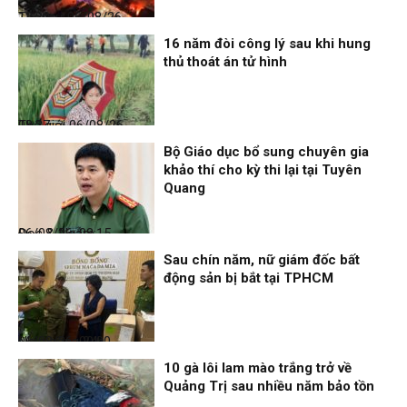
Thời sự
06/08/26, 12:30
16 năm đòi công lý sau khi hung
thủ thoát án tử hình
Thế giới
06/08/26, 08:27
Bộ Giáo dục bổ sung chuyên gia
khảo thí cho kỳ thi lại tại Tuyên
Quang
Đọc & Ngẫm
06/08/26, 08:15
Sau chín năm, nữ giám đốc bất
động sản bị bắt tại TPHCM
Nhịp sống 24h
06/08/26, 00:00
10 gà lôi lam mào trắng trở về
Quảng Trị sau nhiều năm bảo tồn