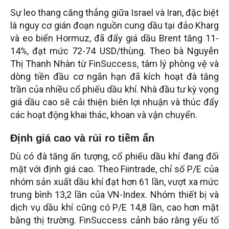
Sự leo thang căng thẳng giữa Israel và Iran, đặc biệt
là nguy cơ gián đoạn nguồn cung dầu tại đảo Kharg
và eo biển Hormuz, đã đẩy giá dầu Brent tăng 11-
14%, đạt mức 72-74 USD/thùng. Theo bà Nguyễn
Thị Thanh Nhàn từ FinSuccess, tâm lý phòng vệ và
dòng tiền đầu cơ ngắn hạn đã kích hoạt đà tăng
trần của nhiều cổ phiếu dầu khí. Nhà đầu tư kỳ vọng
giá dầu cao sẽ cải thiện biên lợi nhuận và thúc đẩy
các hoạt động khai thác, khoan và vận chuyển.
Định giá cao và rủi ro tiềm ẩn
Dù có đà tăng ấn tượng, cổ phiếu dầu khí đang đối
mặt với định giá cao. Theo Fiintrade, chỉ số P/E của
nhóm sản xuất dầu khí đạt hơn 61 lần, vượt xa mức
trung bình 13,2 lần của VN-Index. Nhóm thiết bị và
dịch vụ dầu khí cũng có P/E 14,8 lần, cao hơn mặt
bằng thị trường. FinSuccess cảnh báo rằng yếu tố