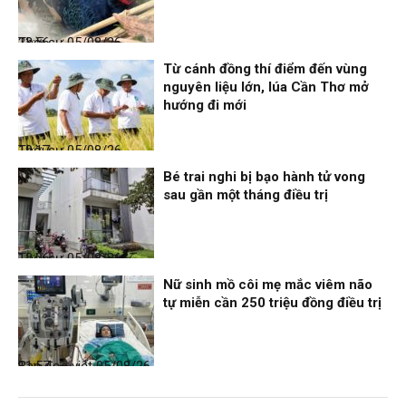
Thời sự
05/08/26, 23:56
Từ cánh đồng thí điểm đến vùng
nguyên liệu lớn, lúa Cần Thơ mở
hướng đi mới
Thời sự
05/08/26, 19:17
Bé trai nghi bị bạo hành tử vong
sau gần một tháng điều trị
Thời sự
05/08/26, 12:06
Nữ sinh mồ côi mẹ mắc viêm não
tự miễn cần 250 triệu đồng điều trị
Bạn đọc viết
05/08/26, 11:57