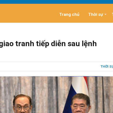
Trang chủ
Thời sự
iao tranh tiếp diễn sau lệnh
THỜI S