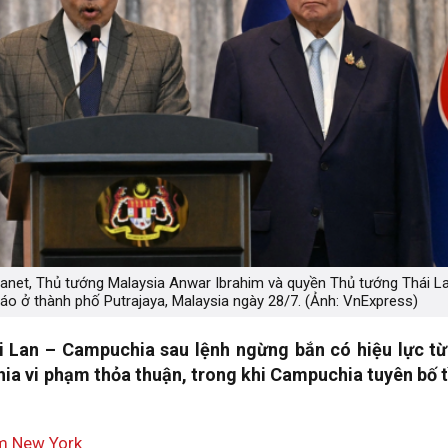
anet, Thủ tướng Malaysia Anwar Ibrahim và quyền Thủ tướng Thái L
 ở thành phố Putrajaya, Malaysia ngày 28/7. (Ảnh: VnExpress)
hái Lan – Campuchia sau lệnh ngừng bắn có hiệu lực từ
ia vi phạm thỏa thuận, trong khi Campuchia tuyên bố t
âm New York