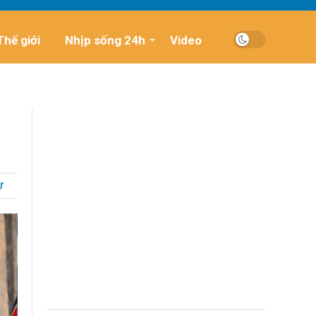
Thế giới
Nhịp sống 24h
Video
Ự