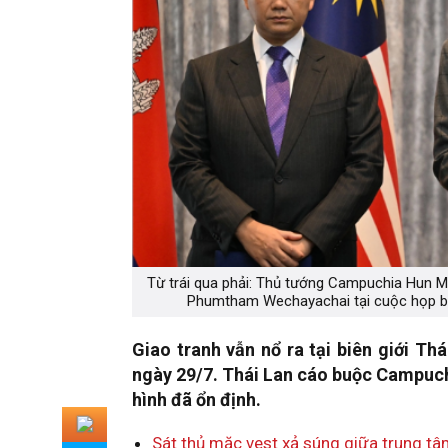
Từ trái qua phải: Thủ tướng Campuchia Hun M
Phumtham Wechayachai tại cuộc họp báo
Giao tranh vẫn nổ ra tại biên giới T
ngày 29/7. Thái Lan cáo buộc Campuch
hình đã ổn định.
Sát thủ mặc vest xả súng giữa trung t