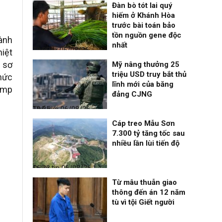
Đàn bò tót lai quý
hiếm ở Khánh Hòa
trước bài toán bảo
tồn nguồn gene độc
hành
nhất
Thời sự
06/08/26, 19:09
hiệt
i sơ
Mỹ nâng thưởng 25
triệu USD truy bắt thủ
chức
lĩnh mới của băng
ump
đảng CJNG
Thế giới
06/08/26, 19:05
Cáp treo Mẫu Sơn
7.300 tỷ tăng tốc sau
nhiều lần lùi tiến độ
Điểm tin
06/08/26, 16:23
Từ mâu thuẫn giao
thông đến án 12 năm
tù vì tội Giết người