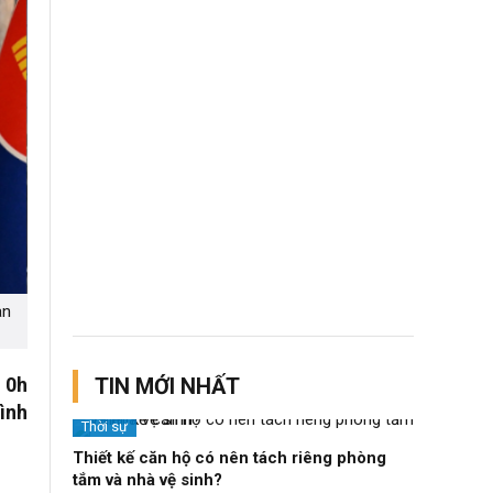
an
 0h
TIN MỚI NHẤT
ình
Thời sự
Thiết kế căn hộ có nên tách riêng phòng
tắm và nhà vệ sinh?