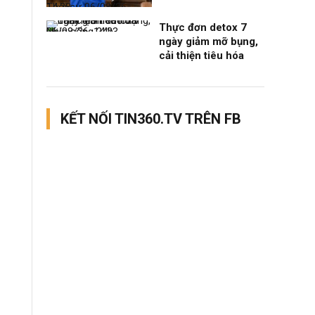
Thời sự
06/08/26, 14:28
Thực đơn detox 7
Nhịp sống 24h
06/08/26, 14:23
ngày giảm mỡ bụng,
cải thiện tiêu hóa
KẾT NỐI TIN360.TV TRÊN FB