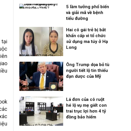
5 lầm tưởng phổ biến
Nhịp sống 24h
07/08/26, 11:57
và giải mã về bệnh
tiểu đường
Hai cô gái trẻ bị bắt
khẩn cấp vì tổ chức
tại
sử dụng ma túy ở Hạ
Long
uộc
viên
Điểm tin
07/08/26, 10:40
iao
Ông Trump dọa bỏ tù
iều
người tiết lộ tin thiếu
đạn dược của Mỹ
Thời sự
07/08/26, 10:27
Lá đơn của cô ruột
ook
hé lộ vụ mẹ giết con
 các
trai trục lợi hơn 4 tỷ
 xác
đồng bảo hiểm
iệu
Thời sự
07/08/26, 08:38