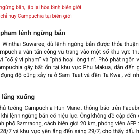
ừng bắn, lập lại hòa bình biên giới
 chỉ huy Campuchia tại biên giới
 phạm lệnh ngừng bắn
n Winthai Suwaree, dù lệnh ngừng bắn được thỏa thuận 
Campuchia vẫn tấn công vũ trang vào một số khu vực th
vi “cố ý vi phạm” và “phá hoại lòng tin”. Phó phát ngôn 
ampuchia gây bất ổn tại khu vực Phu Makua, dẫn đến g
 đụng độ cũng xảy ra ở Sam Taet và đền Ta Kwai, với nh
 lắng xuống
 Thủ tướng Campuchia Hun Manet thông báo trên Faceb
từ khi lệnh ngừng bắn có hiệu lực. Ông không đề cập đến
nh phố Samraong, cách biên giới 20 km, phóng viên AFP
28/7 và khu vực yên ắng đến sáng 29/7, cho thấy dấu h