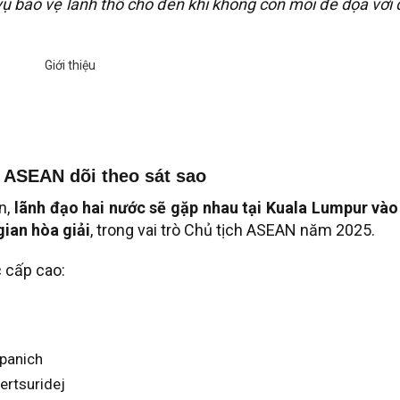
 vụ bảo vệ lãnh thổ cho đến khi không còn mối đe dọa với
, ASEAN dõi theo sát sao
n,
lãnh đạo hai nước sẽ gặp nhau tại Kuala Lumpur vào 
gian hòa giải
, trong vai trò Chủ tịch ASEAN năm 2025.
 cấp cao:
panich
rtsuridej