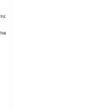
 sự,
 hai