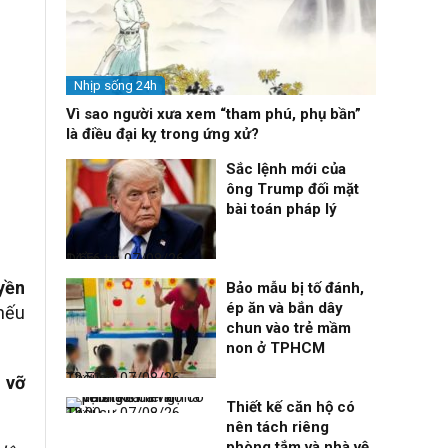
Nhịp sống 24h
Vì sao người xưa xem “tham phú, phụ bần”
là điều đại kỵ trong ứng xử?
Sắc lệnh mới của
ông Trump đối mặt
bài toán pháp lý
Điểm tin
07/08/26, 14:56
yền
Bảo mẫu bị tố đánh,
ép ăn và bắn dây
ếu
chun vào trẻ mầm
non ở TPHCM
Thời sự
07/08/26, 12:51
 vỡ
Thiết kế căn hộ có
Thời sự
07/08/26, 12:00
nên tách riêng
phòng tắm và nhà vệ