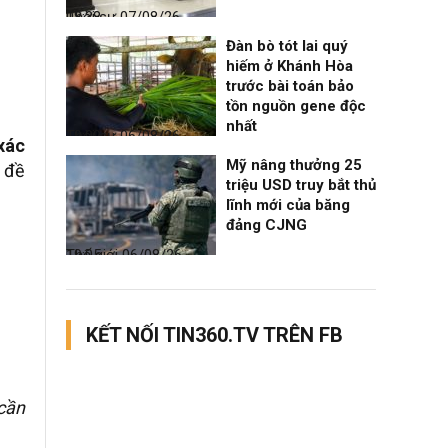
Thời sự
07/08/26, 08:38
Đàn bò tót lai quý
hiếm ở Khánh Hòa
trước bài toán bảo
tồn nguồn gene độc
nhất
Thời sự
06/08/26, 19:09
xác
Mỹ nâng thưởng 25
ư đề
triệu USD truy bắt thủ
lĩnh mới của băng
đảng CJNG
Thế giới
06/08/26, 19:05
KẾT NỐI TIN360.TV TRÊN FB
 cần