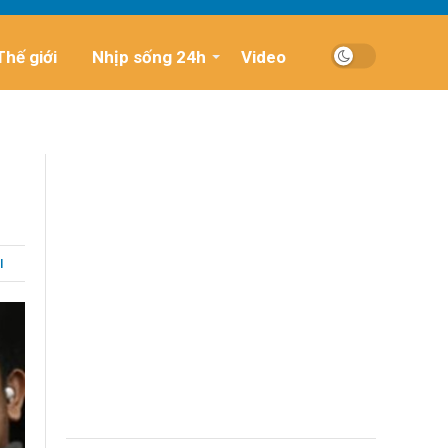
Thế giới
Nhịp sống 24h
Video
I