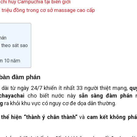
 chỉ huy Campuchia tại biên giới
3 triệu đồng trong cơ sở massage cao cấp
hán
 theo sát sao
hơn 10 năm
o bàn đàm phán
o dài từ ngày 24/7 khiến ít nhất 33 người thiệt mạng,
qu
hayachai
cho biết nước này
sẵn sàng đàm phán
n
ng
ra khỏi khu vực có nguy cơ đe dọa dân thường.
thể hiện “thành ý chân thành”
và
cam kết không phá