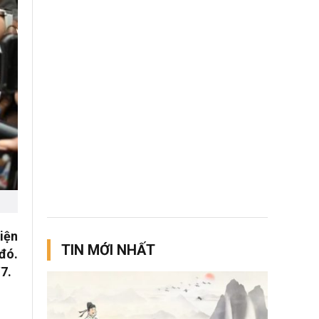
iện
TIN MỚI NHẤT
 đó.
7.