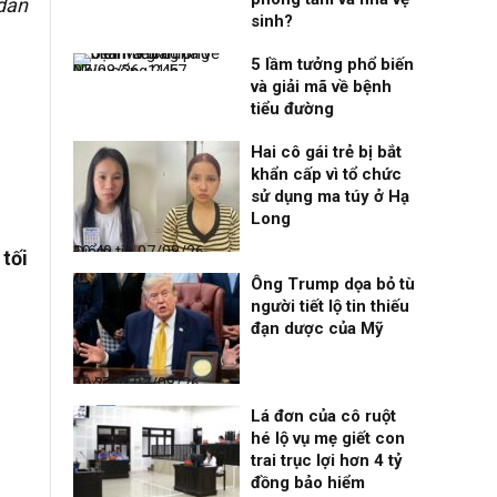
 dân
sinh?
5 lầm tưởng phổ biến
Nhịp sống 24h
07/08/26, 11:57
và giải mã về bệnh
tiểu đường
Hai cô gái trẻ bị bắt
khẩn cấp vì tổ chức
sử dụng ma túy ở Hạ
Long
Điểm tin
07/08/26, 10:40
tối
Ông Trump dọa bỏ tù
người tiết lộ tin thiếu
đạn dược của Mỹ
Thời sự
07/08/26, 10:27
Lá đơn của cô ruột
hé lộ vụ mẹ giết con
trai trục lợi hơn 4 tỷ
đồng bảo hiểm