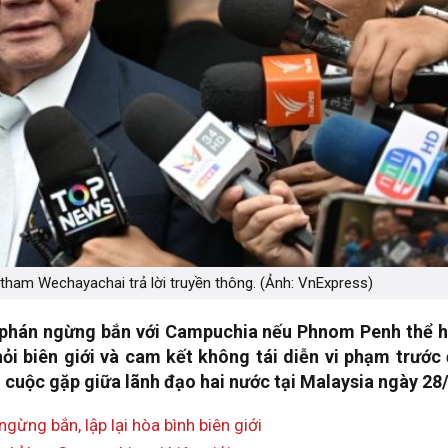
ham Wechayachai trả lời truyền thông. (Ảnh: VnExpress)
 phán ngừng bắn với Campuchia nếu Phnom Penh thể h
hỏi biên giới và cam kết không tái diễn vi phạm trước
cuộc gặp giữa lãnh đạo hai nước tại Malaysia ngày 28/
ừng bắn, lập lại hòa bình biên giới