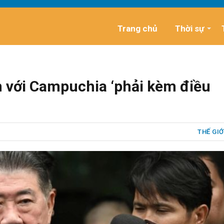
Trang chủ
Thời sự
n với Campuchia ‘phải kèm điều
THẾ GIỚ