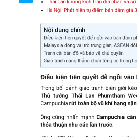
Thái Lan không kích trận địa pháo và sở
Hà Nội: Phát hiện tụ điểm bán dâm giá 
Nội dung chính
Điều kiện tiên quyết để ngồi vào bàn đàm p
Malaysia đóng vai trò trung gian, ASEAN dõi
Tranh cãi bản đồ và bảo vệ chủ quyền
Giao tranh căng thẳng chưa từng có trong 
Điều kiện tiên quyết để ngồi và
Trong bối cảnh giao tranh biên giới ké
Thủ tướng Thái Lan Phumtham Wec
Campuchia
rút toàn bộ vũ khí hạng nặ
Ông cũng nhấn mạnh
Campuchia cần 
thỏa thuận như các lần trước
.