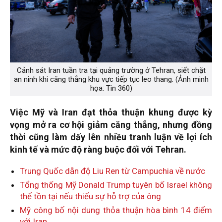
Cảnh sát Iran tuần tra tại quảng trường ở Tehran, siết chặt
an ninh khi căng thẳng khu vực tiếp tục leo thang. (Ảnh minh
họa: Tin 360)
Việc Mỹ và Iran đạt thỏa thuận khung được kỳ
vọng mở ra cơ hội giảm căng thẳng, nhưng đồng
thời cũng làm dấy lên nhiều tranh luận về lợi ích
kinh tế và mức độ ràng buộc đối với Tehran.
Trung Quốc dẫn độ Liu Ren từ Campuchia về nước
Tổng thống Mỹ Donald Trump tuyên bố Israel không
thể tồn tại nếu thiếu sự hỗ trợ của ông
Mỹ công bố nội dung thỏa thuận hòa bình 14 điểm
với Iran