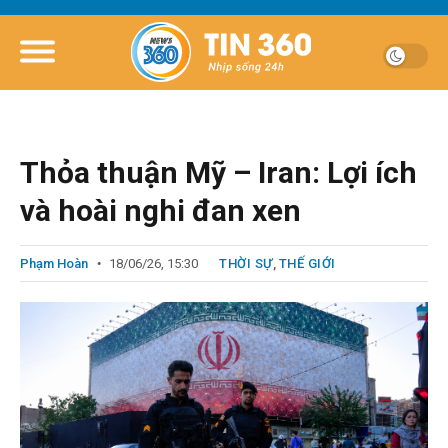
Thỏa thuận Mỹ – Iran: Lợi ích
và hoài nghi đan xen
Phạm Hoàn
18/06/26, 15:30
THỜI SỰ
,
THẾ GIỚI