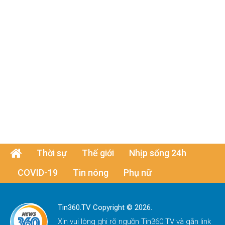
Thời sự
Thế giới
Nhịp sống 24h
COVID-19
Tin nóng
Phụ nữ
Tin360.TV Copyright © 2026.
Xin vui lòng ghi rõ nguồn
Tin360.TV
và gắn link