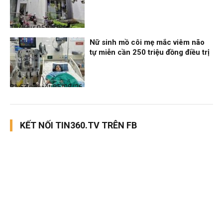
Thời sự
05/08/26, 12:06
Nữ sinh mồ côi mẹ mắc viêm não
tự miễn cần 250 triệu đồng điều trị
Bạn đọc viết
05/08/26, 11:57
KẾT NỐI TIN360.TV TRÊN FB