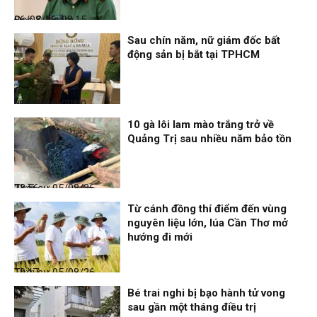
Đọc & Ngẫm
06/08/26, 08:15
Sau chín năm, nữ giám đốc bất
động sản bị bắt tại TPHCM
Nhịp sống 24h
06/08/26, 00:00
10 gà lôi lam mào trắng trở về
Quảng Trị sau nhiều năm bảo tồn
Thời sự
05/08/26, 23:56
Từ cánh đồng thí điểm đến vùng
nguyên liệu lớn, lúa Cần Thơ mở
hướng đi mới
Thời sự
05/08/26, 19:17
Bé trai nghi bị bạo hành tử vong
sau gần một tháng điều trị