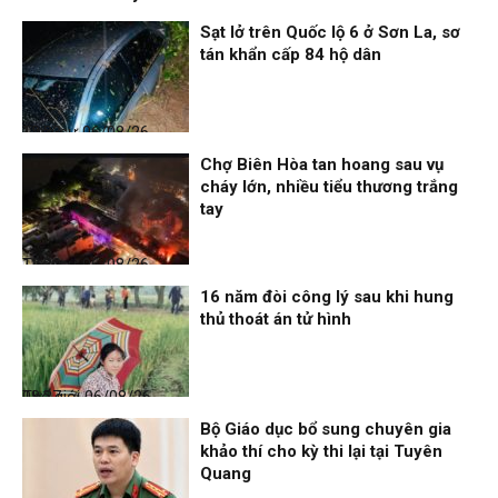
Sạt lở trên Quốc lộ 6 ở Sơn La, sơ
tán khẩn cấp 84 hộ dân
Thời sự
06/08/26, 12:33
Chợ Biên Hòa tan hoang sau vụ
cháy lớn, nhiều tiểu thương trắng
tay
Thời sự
06/08/26, 12:30
16 năm đòi công lý sau khi hung
thủ thoát án tử hình
Thế giới
06/08/26, 08:27
Bộ Giáo dục bổ sung chuyên gia
khảo thí cho kỳ thi lại tại Tuyên
Quang