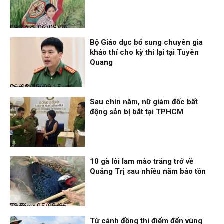
Thế giới
06/08/26, 08:27
Bộ Giáo dục bổ sung chuyên gia
khảo thí cho kỳ thi lại tại Tuyên
Quang
Đọc & Ngẫm
06/08/26, 08:15
Sau chín năm, nữ giám đốc bất
động sản bị bắt tại TPHCM
Nhịp sống 24h
06/08/26, 00:00
10 gà lôi lam mào trắng trở về
Quảng Trị sau nhiều năm bảo tồn
Thời sự
05/08/26, 23:56
Từ cánh đồng thí điểm đến vùng