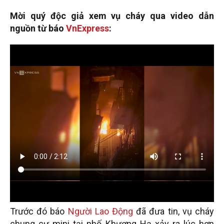
Mời quý độc giả xem vụ cháy qua video dẫn
nguồn từ báo
VnExpress
:
Trước đó báo
Người Lao Động
đã đưa tin, vụ cháy
chung cư mini tại phố Khương Hạ xảy ra lúc hơn