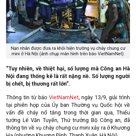
Nạn nhân được đưa ra khỏi hiện trường vụ cháy chung cư
mini ở Hà Nội (ảnh chụp màn hình trên báo VietNamNet).
“Tuy nhiên, về thiệt hại, số lượng mà Công an Hà
Nội đang thống kê là rất nặng nề. Số lượng người
bị chết, bị thương rất lớn”.
Thông tin từ báo
VietNamNet
, ngày 13/9, giải trình
tại phiên họp của Ủy ban Thường vụ Quốc hội về
vấn đề cháy nổ tăng trong thời gian qua, Thiếu
tướng Lê Văn Tuyến, Thứ trưởng Bộ Công an, đã
thông tin về vụ cháy chung cư mini xảy ra ở Khương
Hạ (phường Khương Đình, Thanh Xuân, Hà Nội).