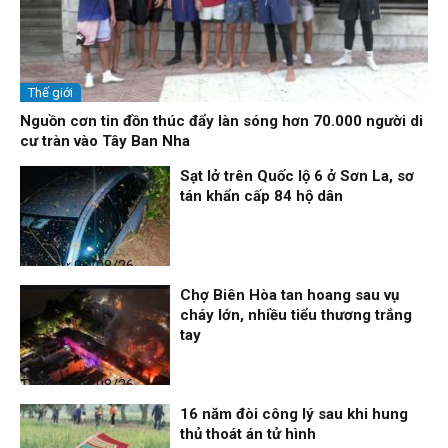
Thế giới
Nguồn cơn tin đồn thúc đẩy làn sóng hơn 70.000 người di
cư tràn vào Tây Ban Nha
Sạt lở trên Quốc lộ 6 ở Sơn La, sơ
tán khẩn cấp 84 hộ dân
Thời sự
06/08/26, 12:33
Chợ Biên Hòa tan hoang sau vụ
cháy lớn, nhiều tiểu thương trắng
tay
Thời sự
06/08/26, 12:30
16 năm đòi công lý sau khi hung
thủ thoát án tử hình