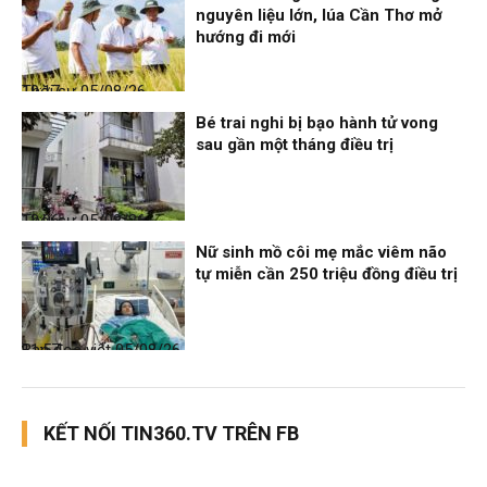
nguyên liệu lớn, lúa Cần Thơ mở
hướng đi mới
Thời sự
05/08/26, 19:17
Bé trai nghi bị bạo hành tử vong
sau gần một tháng điều trị
Thời sự
05/08/26, 12:06
Nữ sinh mồ côi mẹ mắc viêm não
tự miễn cần 250 triệu đồng điều trị
Bạn đọc viết
05/08/26, 11:57
KẾT NỐI TIN360.TV TRÊN FB