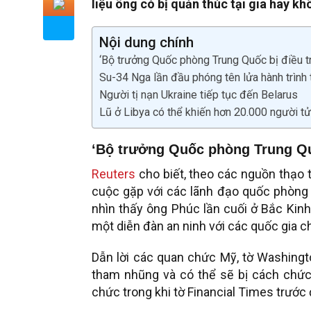
liệu ông có bị quản thúc tại gia hay kh
Nội dung chính
‘Bộ trưởng Quốc phòng Trung Quốc bị điều tr
Su-34 Nga lần đầu phóng tên lửa hành trình
Người tị nạn Ukraine tiếp tục đến Belarus
Lũ ở Libya có thể khiến hơn 20.000 người t
‘Bộ trưởng Quốc phòng Trung Quố
Reuters
cho biết, theo các nguồn thạo t
cuộc gặp với các lãnh đạo quốc phòng 
nhìn thấy ông Phúc lần cuối ở Bắc Kinh 
một diễn đàn an ninh với các quốc gia c
Dẫn lời các quan chức Mỹ, tờ Washingto
tham nhũng và có thể sẽ bị cách chức.
chức trong khi tờ Financial Times trước 