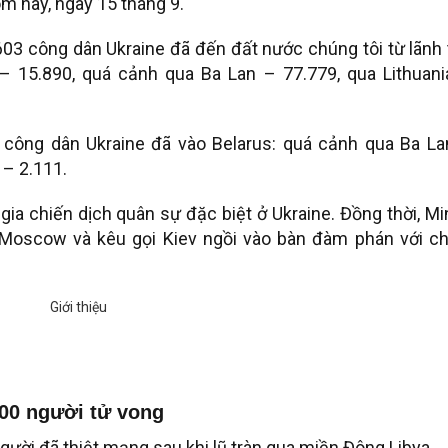
m nay, ngày 15 tháng 9.
03 công dân Ukraine đã đến đất nước chúng tôi từ lãnh
s – 15.890, quá cảnh qua Ba Lan – 77.779, qua Lithuani
 công dân Ukraine đã vào Belarus: quá cảnh qua Ba La
 – 2.111.
ia chiến dịch quân sự đặc biệt ở Ukraine. Đồng thời, M
Moscow và kêu gọi Kiev ngồi vào bàn đàm phán với ch
000 người tử vong
gười đã thiệt mạng sau khi lũ tràn qua miền Đông Libya.