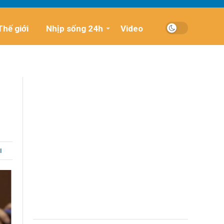
Thế giới
Nhịp sống 24h
Video
I