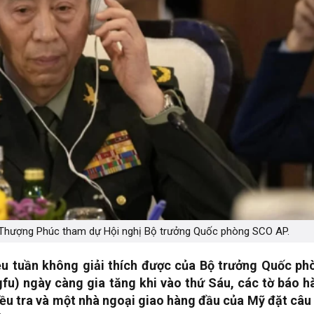
Thượng Phúc tham dự Hội nghị Bộ trưởng Quốc phòng SCO AP.
ều tuần không giải thích được của Bộ trưởng Quốc ph
u) ngày càng gia tăng khi vào thứ Sáu, các tờ báo h
ều tra và một nhà ngoại giao hàng đầu của Mỹ đặt câu 