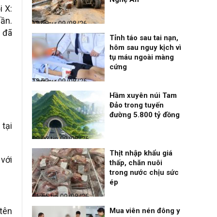
i X:
uần.
Thời sự
09/08/26, 12:08
p đã
Tỉnh táo sau tai nạn,
hôm sau nguy kịch vì
tụ máu ngoài màng
cứng
Thời sự
09/08/26, 12:03
Hầm xuyên núi Tam
Đảo trong tuyến
đường 5.800 tỷ đồng
tại
Điểm tin
09/08/26, 12:02
Thịt nhập khẩu giá
 với
thấp, chăn nuôi
trong nước chịu sức
ép
Điểm tin
09/08/26, 11:55
 tên
Mua viên nén đông y