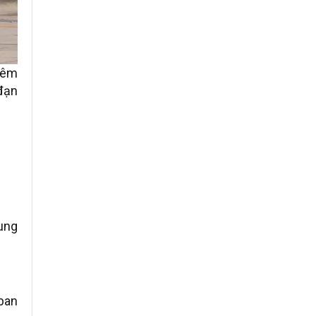
iêm
 đạn
hung
ban