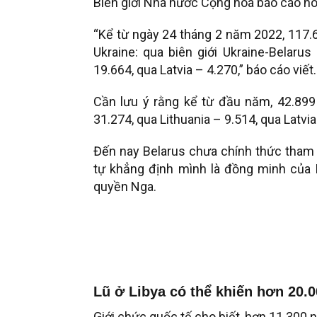
Biên giới Nhà nước Cộng hòa báo cáo hô
“Kể từ ngày 24 tháng 2 năm 2022, 117.6
Ukraine: qua biên giới Ukraine-Belaru
19.664, qua Latvia – 4.270,” báo cáo viết.
Cần lưu ý rằng kể từ đầu năm, 42.899
31.274, qua Lithuania – 9.514, qua Latvia
Đến nay Belarus chưa chính thức tham g
tự khẳng định mình là đồng minh của 
quyền Nga.
Lũ ở Libya có thể khiến hơn 20.
Giới chức quốc tế cho biết, hơn 11.300 n