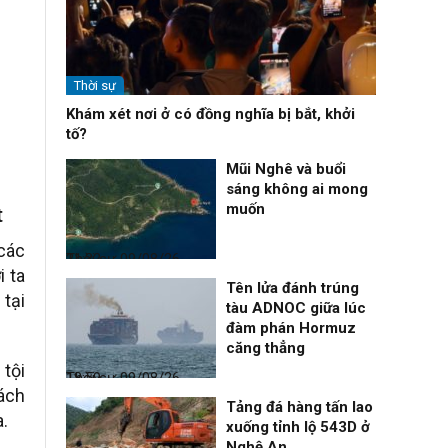
Thời sự
Khám xét nơi ở có đồng nghĩa bị bắt, khởi
tố?
Mũi Nghê và buổi
sáng không ai mong
muốn
t
 các
Thời sự
09/08/26, 21:32
 ta
Tên lửa đánh trúng
 tại
tàu ADNOC giữa lúc
đàm phán Hormuz
căng thẳng
 tội
Thời sự
09/08/26, 18:59
ách
Tảng đá hàng tấn lao
a.
xuống tỉnh lộ 543D ở
Nghệ An