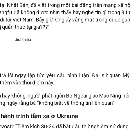
i Nhật Bản, đã viết trong một bài đăng trên mạng xã hộ
ngfu đã không được nhìn thấy hay nghe tin gì trong 3 t
đi tới Việt Nam. Bây giờ: Ông ấy vắng mặt trong cuộc gặ
ị quản thúc tại gia???”
ả lời ngay lập tức yêu cầu bình luận. Đại sứ quán Mỹ 
 thêm vào thời điểm này.
ra hay không, người phát ngôn Bộ Ngoại giao Mao Ning nói
g ngày rằng bà “không biết về thông tin liên quan”.
 hành trình tầm xa ở Ukraine
vosti: “Tiêm kích Su-34 đã bắt đầu thử nghiệm sử dụng