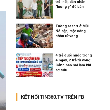
trôi nổi, dán nhãn
“lương y” để bán
Thời sự
09/08/26, 11:46
Tường resort ở Mũi
Né sập, một công
nhân tử vong
Thời sự
09/08/26, 11:43
4 trẻ đuối nước trong
4 ngày, 2 trẻ tử vong:
Cảnh báo sai lầm khi
sơ cứu
Thời sự
09/08/26, 08:52
KẾT NỐI TIN360.TV TRÊN FB