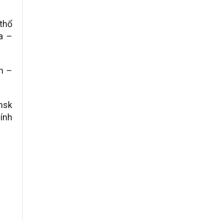
 thổ
a –
n –
insk
ính