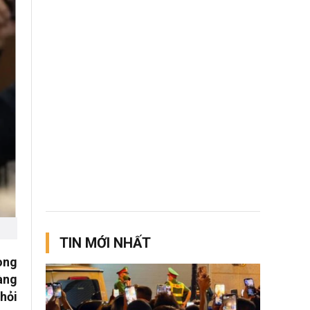
TIN MỚI NHẤT
òng
àng
hỏi