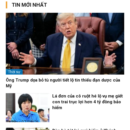
TIN MỚI NHẤT
Thời sự
Ông Trump dọa bỏ tù người tiết lộ tin thiếu đạn dược của
Mỹ
Lá đơn của cô ruột hé lộ vụ mẹ giết
con trai trục lợi hơn 4 tỷ đồng bảo
hiểm
Thời sự
07/08/26, 08:38