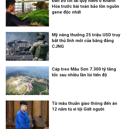
Đàn bò tót lai quý hiếm ở Khánh
Hòa trước bài toán bảo tồn nguồn
gene độc nhất
Thời sự
06/08/26, 19:09
Mỹ nâng thưởng 25 triệu USD truy
bắt thủ lĩnh mới của băng đảng
CJNG
Thế giới
06/08/26, 19:05
Cáp treo Mẫu Sơn 7.300 tỷ tăng
tốc sau nhiều lần lùi tiến độ
Điểm tin
06/08/26, 16:23
Từ mâu thuẫn giao thông đến án
12 năm tù vì tội Giết người