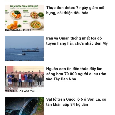
Thời sự
06/08/26, 14:28
Thực đơn detox 7 ngày giảm mỡ
bụng, cải thiện tiêu hóa
Nhịp sống 24h
06/08/26, 14:23
Iran và Oman thống nhất tọa độ
tuyến hàng hải, chưa nhắc đến Mỹ
Thời sự
06/08/26, 12:38
Nguồn cơn tin đồn thúc đẩy làn
sóng hơn 70.000 người di cư tràn
vào Tây Ban Nha
Thế giới
06/08/26, 12:35
Sạt lở trên Quốc lộ 6 ở Sơn La, sơ
tán khẩn cấp 84 hộ dân