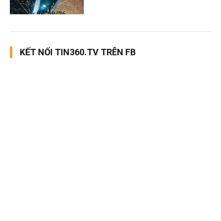
Thời sự
06/08/26, 12:33
KẾT NỐI TIN360.TV TRÊN FB