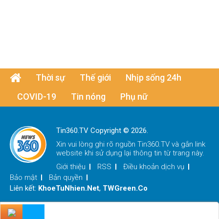
Thời sự
Thế giới
Nhịp sống 24h
COVID-19
Tin nóng
Phụ nữ
Tin360.TV Copyright © 2026.
Xin vui lòng ghi rõ nguồn
Tin360.TV
và gắn link
website khi sử dụng lại thông tin từ trang này.
Giới thiệu
RSS
Điều khoản dịch vụ
Bảo mật
Bản quyền
Liên kết:
KhoeTuNhien.Net
,
TWGreen.Co
x