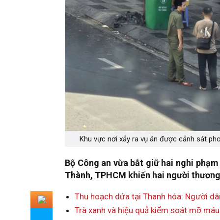
Khu vực nơi xảy ra vụ án được cảnh sát pho
Bộ Công an vừa bắt giữ hai nghi phạm
Thành, TPHCM khiến hai người thương 
Thu hoạch dứa tại Thanh hóa: Người dâ
Trà xanh và hiệu quả kiểm soát mỡ máu