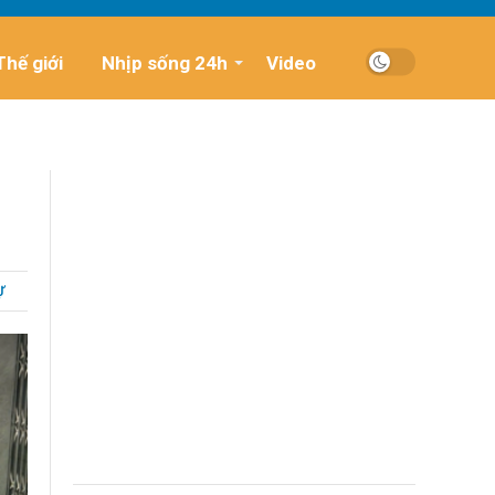
Thế giới
Nhịp sống 24h
Video
Ự