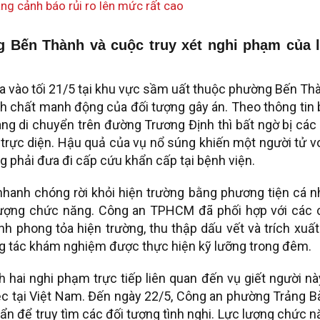
ng cảnh báo rủi ro lên mức rất cao
g Bến Thành và cuộc truy xét nghi phạm của 
a vào tối 21/5 tại khu vực sầm uất thuộc phường Bến Th
nh chất manh động của đối tượng gây án. Theo thông tin
g di chuyển trên đường Trương Định thì bất ngờ bị các
trực diện. Hậu quả của vụ nổ súng khiến một người tử 
g phải đưa đi cấp cứu khẩn cấp tại bệnh viện.
nhanh chóng rời khỏi hiện trường bằng phương tiện cá 
 lượng chức năng. Công an TPHCM đã phối hợp với các 
h phong tỏa hiện trường, thu thập dấu vết và trích xuấ
ng tác khám nghiệm được thực hiện kỹ lưỡng trong đêm.
 hai nghi phạm trực tiếp liên quan đến vụ giết người nà
ệc tại Việt Nam. Đến ngày 22/5, Công an phường Trảng 
hẩn để truy tìm các đối tượng tình nghi. Lực lượng chức 