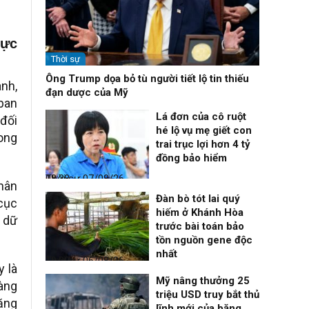
lực
Thời sự
Ông Trump dọa bỏ tù người tiết lộ tin thiếu
ành,
đạn dược của Mỹ
 ban
Lá đơn của cô ruột
 đối
hé lộ vụ mẹ giết con
vong
trai trục lợi hơn 4 tỷ
đồng bảo hiểm
Thời sự
07/08/26, 08:38
nhân
Đàn bò tót lai quý
cục
hiếm ở Khánh Hòa
t dữ
trước bài toán bảo
tồn nguồn gene độc
nhất
Thời sự
06/08/26, 19:09
y là
Mỹ nâng thưởng 25
Bàng
triệu USD truy bắt thủ
năng
lĩnh mới của băng