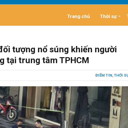
Trang chủ
Thời sự
đối tượng nổ súng khiến người
g tại trung tâm TPHCM
ĐIỂM TIN
,
THỜI S