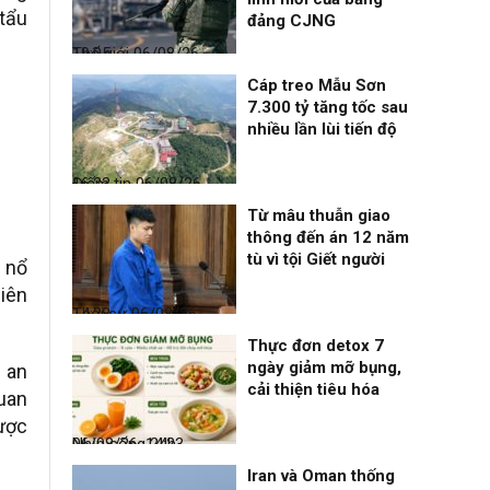
tẩu
đảng CJNG
Thế giới
06/08/26, 19:05
Cáp treo Mẫu Sơn
7.300 tỷ tăng tốc sau
nhiều lần lùi tiến độ
Điểm tin
06/08/26, 16:23
Từ mâu thuẫn giao
thông đến án 12 năm
tù vì tội Giết người
i nổ
biên
Thời sự
06/08/26, 14:28
Thực đơn detox 7
ngày giảm mỡ bụng,
 an
cải thiện tiêu hóa
uan
ược
Nhịp sống 24h
06/08/26, 14:23
Iran và Oman thống