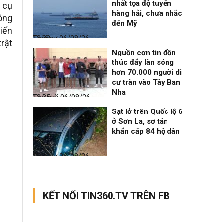
nhất tọa độ tuyến
ò cụ
hàng hải, chưa nhắc
ông
đến Mỹ
biến
Thời sự
06/08/26, 12:38
trật
Nguồn cơn tin đồn
thúc đẩy làn sóng
hơn 70.000 người di
cư tràn vào Tây Ban
Nha
Thế giới
06/08/26, 12:35
Sạt lở trên Quốc lộ 6
ở Sơn La, sơ tán
khẩn cấp 84 hộ dân
Thời sự
06/08/26, 12:33
KẾT NỐI TIN360.TV TRÊN FB