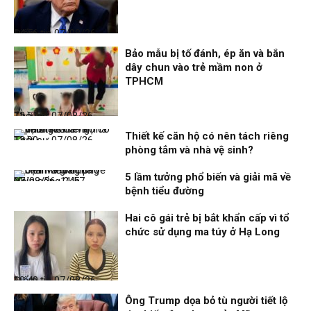
Điểm tin
07/08/26, 14:56
Bảo mẫu bị tố đánh, ép ăn và bắn
dây chun vào trẻ mầm non ở
TPHCM
Thời sự
07/08/26, 12:51
Thiết kế căn hộ có nên tách riêng
Thời sự
07/08/26, 12:00
phòng tắm và nhà vệ sinh?
5 lầm tưởng phổ biến và giải mã về
Nhịp sống 24h
07/08/26, 11:57
bệnh tiểu đường
Hai cô gái trẻ bị bắt khẩn cấp vì tổ
chức sử dụng ma túy ở Hạ Long
Điểm tin
07/08/26, 10:40
Ông Trump dọa bỏ tù người tiết lộ