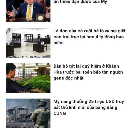
tin thiếu đạn dược của Mỹ
Thời sự
07/08/26, 10:27
Lá đơn của cô ruột hé lộ vụ mẹ giết
con trai trục lợi hơn 4 tỷ đồng bảo
hiểm
Thời sự
07/08/26, 08:38
Đàn bò tót lai quý hiếm ở Khánh
Hòa trước bài toán bảo tồn nguồn
gene độc nhất
Thời sự
06/08/26, 19:09
Mỹ nâng thưởng 25 triệu USD truy
bắt thủ lĩnh mới của băng đảng
CJNG
Thế giới
06/08/26, 19:05