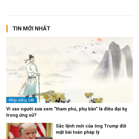
TIN MỚI NHẤT
Nhịp sống 24h
Vì sao người xưa xem “tham phú, phụ bần” là điều đại kỵ
trong ứng xử?
Sắc lệnh mới của ông Trump đối
mặt bài toán pháp lý