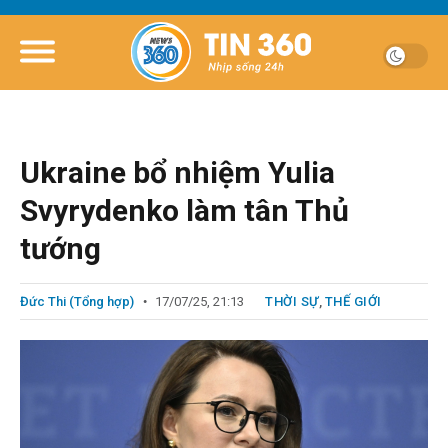
Ukraine bổ nhiệm Yulia
Svyrydenko làm tân Thủ
tướng
Đức Thi (Tổng hợp)
17/07/25, 21:13
THỜI SỰ
,
THẾ GIỚI