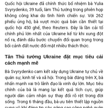
Quốc hội Ukraine đã chính thức bổ nhiệm bà Yulia
Svyrydenko, 39 tuổi, làm Thủ tướng trong phiên họp
không công khai do tình hình chiến sự. Với 262
phiếu ủng hộ, bà vượt mức quá bán cần thiết tại
quốc hội 450 ghế, theo Reuters. Đây là lần cải tổ
chính phủ lớn nhất của Ukraine kể từ khi xung đột
nổ ra, đánh dấu bước chuyển đổi quan trọng trong
bối cảnh đất nước đối mặt nhiều thách thức.
Tân Thủ tướng Ukraine đặt mục tiêu cải
cách mạnh mẽ
Bà Svyrydenko cam kết xây dựng Ukraine tự chủ về
quân sự, kinh tế và xã hội. Trong bài đăng trên X, bà
nhấn mạnh vai trò lãnh đạo là vinh dự lớn. Mục tiêu
chính của bà là mang lại kết quả tích cực, giúp
người dân cảm nhận sự thay đổi rõ rệt trong đời
sống. Trong 6 tháng đầu, bà ưu tiên thiết lập nguồn
cung vũ khí đáng tin cậy, nâng cao công nghệ quân