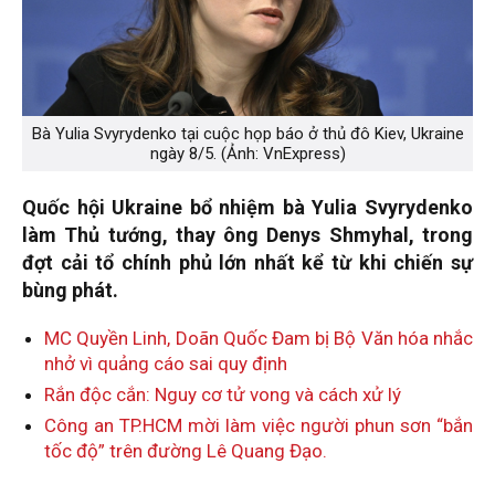
Bà Yulia Svyrydenko tại cuộc họp báo ở thủ đô Kiev, Ukraine
ngày 8/5. (Ảnh: VnExpress)
Quốc hội Ukraine bổ nhiệm bà Yulia Svyrydenko
làm Thủ tướng, thay ông Denys Shmyhal, trong
đợt cải tổ chính phủ lớn nhất kể từ khi chiến sự
bùng phát.
MC Quyền Linh, Doãn Quốc Đam bị Bộ Văn hóa nhắc
nhở vì quảng cáo sai quy định
Rắn độc cắn: Nguy cơ tử vong và cách xử lý
Công an TP.HCM mời làm việc người phun sơn “bắn
tốc độ” trên đường Lê Quang Đạo.