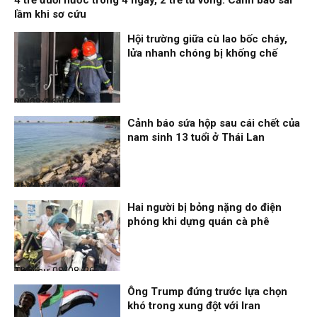
lầm khi sơ cứu
Hội trường giữa cù lao bốc cháy,
lửa nhanh chóng bị khống chế
Nhịp sống 24h
09/08/26, 08:16
Cảnh báo sứa hộp sau cái chết của
nam sinh 13 tuổi ở Thái Lan
Thời sự
08/08/26, 21:46
Hai người bị bỏng nặng do điện
phóng khi dựng quán cà phê
Thời sự
08/08/26, 18:25
Ông Trump đứng trước lựa chọn
khó trong xung đột với Iran