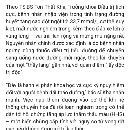
Theo TS.BS Tôn Thất Kha, Trưởng khoa Điều trị tích
cực, bệnh nhân nhập viện trong tình trạng đường
huyết tăng cao đột ngột tới 33,7 mmol/l, cơ thể suy
kiệt, mất nước nghiêm trọng, kèm theo ổ áp xe lớn ở
vùng lưng – vai trái, lan rộng và mưng mủ nặng nề.
Nguyên nhân chính được xác định là do bệnh nhân
ngưng dùng thuốc điều trị tiểu đường để chuyển
sang uống nước đường mỗi ngày, theo lời khuyên
của một “thầy lang” gần nhà, với quan điểm “lấy độc
trị độc”.
“Đây là hành vi phản khoa học và cực kỳ nguy hiểm
đối với người bệnh đái tháo đường,” bác sĩ Kha nhấn
mạnh. Việc nạp thêm đường vào cơ thể khi hệ
thống chuyển hóa đã rối loạn nghiêm trọng có thể
dẫn tới hội chứng tăng áp lực thẩm thấu máu (HHS)
– một biến chứng cấp tính với nguy cơ tử vong rất
cao nếu không được xử trí kịp thời.