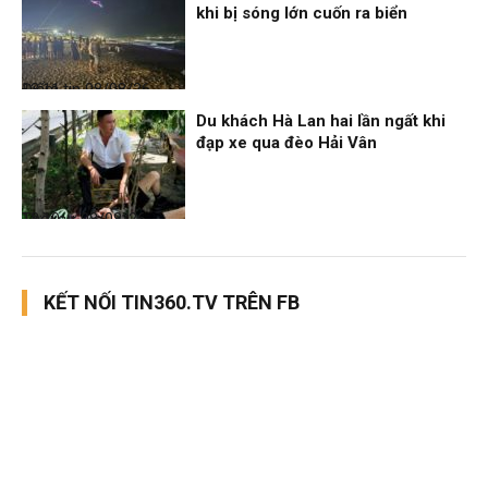
khi bị sóng lớn cuốn ra biển
Điểm tin
08/08/26, 13:11
Du khách Hà Lan hai lần ngất khi
đạp xe qua đèo Hải Vân
Thời sự
08/08/26, 13:10
KẾT NỐI TIN360.TV TRÊN FB