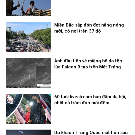
Thời sự
08/08/26, 18:21
Miền Bắc sắp đón đợt nắng nóng
mới, có nơi trên 37 độ
Thời sự
08/08/26, 18:19
Ảnh đầu tiên về miệng hố do tên
lửa Falcon 9 tạo trên Mặt Trăng
Thời sự
08/08/26, 18:16
60 tuổi livestream bán đầm dạ hội,
chốt cả trăm đơn mỗi đêm
Thời sự
08/08/26, 13:13
Du khách Trung Quốc mất tích sau