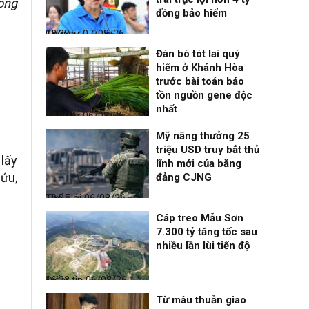
rong
đồng bảo hiểm
Thời sự
07/08/26, 08:38
Đàn bò tót lai quý
hiếm ở Khánh Hòa
trước bài toán bảo
tồn nguồn gene độc
nhất
Thời sự
06/08/26, 19:09
Mỹ nâng thưởng 25
triệu USD truy bắt thủ
 lấy
lĩnh mới của băng
cứu,
đảng CJNG
Thế giới
06/08/26, 19:05
Cáp treo Mẫu Sơn
7.300 tỷ tăng tốc sau
nhiều lần lùi tiến độ
Điểm tin
06/08/26, 16:23
Từ mâu thuẫn giao