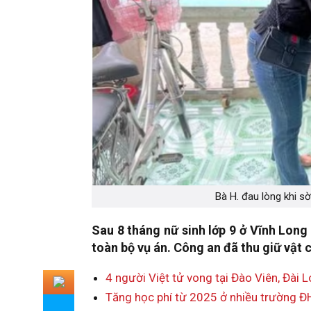
Bà H. đau lòng khi sờ
Sau 8 tháng nữ sinh lớp 9 ở Vĩnh Long t
toàn bộ vụ án. Công an đã thu giữ vật c
4 người Việt tử vong tại Đào Viên, Đài 
Tăng học phí từ 2025 ở nhiều trường ĐH