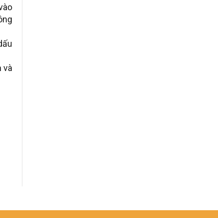
 vào
công
 dấu
h và