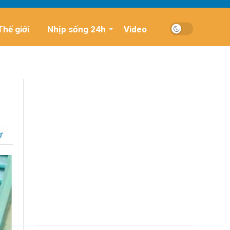
Thế giới
Nhịp sống 24h
Video
Ự