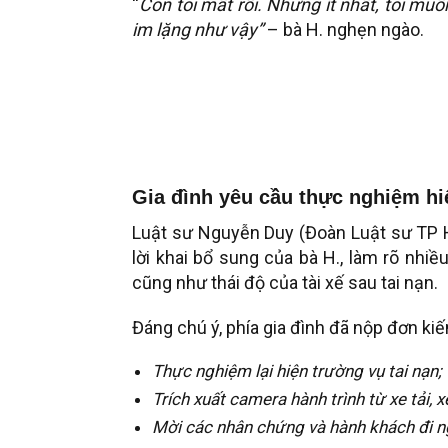
“
Con tôi mất rồi. Nhưng ít nhất, tôi mu
im lặng như vậy”
– bà H. nghẹn ngào.
Gia đình yêu cầu thực nghiệm hi
Luật sư Nguyễn Duy (Đoàn Luật sư TP HC
lời khai bổ sung của bà H., làm rõ nhiều
cũng như thái độ của tài xế sau tai nạn.
Đáng chú ý, phía gia đình đã nộp đơn kiế
Thực nghiệm lại hiện trường vụ tai nạn;
Trích xuất camera hành trình từ xe tải, 
Mời các nhân chứng và hành khách đi ng