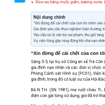
Rửa rau bằng muối, giấm, baking soda: 
Nội dung chính
“Xin đừng để cái chết của con tôi chìm vào 
Gia đình yêu cầu thực nghiệm hiện trường, t
Yêu cầu xử lý cán bộ sai phạm, thu giữ tang
Vụ việc từng gây rúng động khi cha nạn nhân
“Xin đừng để cái chết của con tô
Sáng 5-5, tại trụ sở Công an xã Trà Côn 
gia đình nạn nhân và các đơn vị chức n
Phòng Cảnh sát Hình sự (PC01), Viện ki
gia đình, trong đó có luật sư của Hội B
Bà N.T.H. (SN 1981), mẹ ruột cháu Tr.
điện con gái từng sử dụng, giờ đã trở th