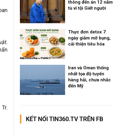
thông đến án 12 năm
tù vì tội Giết người
 ban
Thời sự
06/08/26, 14:28
Thực đơn detox 7
ngày giảm mỡ bụng,
uật.
cải thiện tiêu hóa
hấn
Nhịp sống 24h
06/08/26, 14:23
Iran và Oman thống
nhất tọa độ tuyến
hàng hải, chưa nhắc
đến Mỹ
Thời sự
06/08/26, 12:38
 Tr.
KẾT NỐI TIN360.TV TRÊN FB