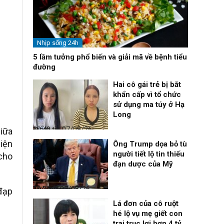
Nhịp sống 24h
5 lầm tưởng phổ biến và giải mã về bệnh tiểu
đường
Hai cô gái trẻ bị bắt
khẩn cấp vì tổ chức
sử dụng ma túy ở Hạ
Long
Điểm tin
07/08/26, 10:40
giữa
diện
Ông Trump dọa bỏ tù
người tiết lộ tin thiếu
 cho
đạn dược của Mỹ
Thời sự
07/08/26, 10:27
đạp
Lá đơn của cô ruột
hé lộ vụ mẹ giết con
trai trục lợi hơn 4 tỷ