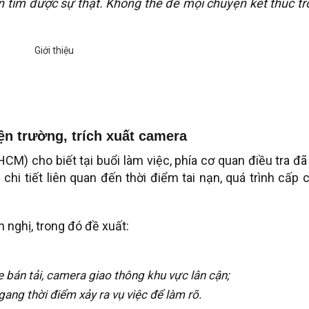
ốn tìm được sự thật. Không thể để mọi chuyện kết thúc t
ện trường, trích xuất camera
M) cho biết tại buổi làm việc, phía cơ quan điều tra đã
 chi tiết liên quan đến thời điểm tai nạn, quá trình cấp 
n nghị, trong đó đề xuất:
xe bán tải, camera giao thông khu vực lân cận;
ang thời điểm xảy ra vụ việc để làm rõ.