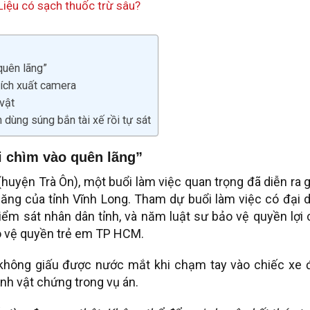
Liệu có sạch thuốc trừ sâu?
quên lãng”
rích xuất camera
 vật
 dùng súng bắn tài xế rồi tự sát
i chìm vào quên lãng”
(huyện Trà Ôn), một buổi làm việc quan trọng đã diễn ra 
ăng của tỉnh Vĩnh Long. Tham dự buổi làm việc có đại 
ểm sát nhân dân tỉnh, và năm luật sư bảo vệ quyền lợi
ảo vệ quyền trẻ em TP HCM.
, không giấu được nước mắt khi chạm tay vào chiếc xe 
ành vật chứng trong vụ án.