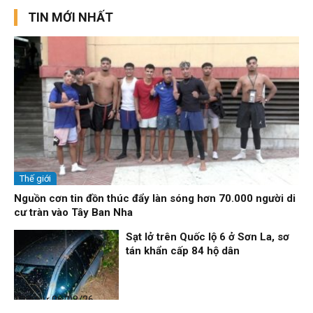
TIN MỚI NHẤT
Thế giới
Nguồn cơn tin đồn thúc đẩy làn sóng hơn 70.000 người di
cư tràn vào Tây Ban Nha
Sạt lở trên Quốc lộ 6 ở Sơn La, sơ
tán khẩn cấp 84 hộ dân
Thời sự
06/08/26, 12:33