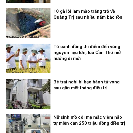
Nhịp sống 24h
06/08/26, 00:00
10 gà lôi lam mào trắng trở về
Quảng Trị sau nhiều năm bảo tồn
Thời sự
05/08/26, 23:56
Từ cánh đồng thí điểm đến vùng
nguyên liệu lớn, lúa Cần Thơ mở
hướng đi mới
Thời sự
05/08/26, 19:17
Bé trai nghi bị bạo hành tử vong
sau gần một tháng điều trị
Thời sự
05/08/26, 12:06
Nữ sinh mồ côi mẹ mắc viêm não
tự miễn cần 250 triệu đồng điều trị