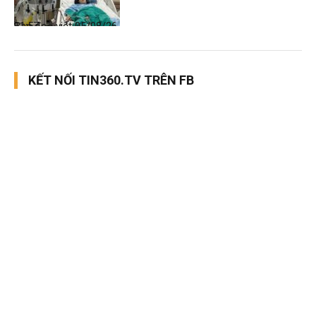
Bạn đọc viết
05/08/26, 11:57
KẾT NỐI TIN360.TV TRÊN FB