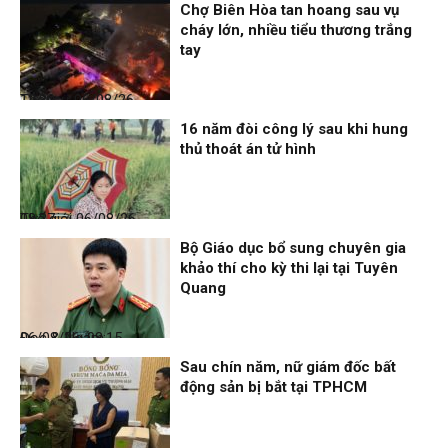
Chợ Biên Hòa tan hoang sau vụ
cháy lớn, nhiều tiểu thương trắng
tay
Thời sự
06/08/26, 12:30
16 năm đòi công lý sau khi hung
thủ thoát án tử hình
Thế giới
06/08/26, 08:27
Bộ Giáo dục bổ sung chuyên gia
khảo thí cho kỳ thi lại tại Tuyên
Quang
Đọc & Ngẫm
06/08/26, 08:15
Sau chín năm, nữ giám đốc bất
động sản bị bắt tại TPHCM