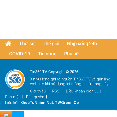
Thời sự
Thế giới
Nhịp sống 24h
COVID-19
Tin nóng
Phụ nữ
Tin360.TV Copyright © 2026.
Xin vui lòng ghi rõ nguồn
Tin360.TV
và gắn link
website khi sử dụng lại thông tin từ trang này.
Giới thiệu
RSS
Điều khoản dịch vụ
Bảo mật
Bản quyền
Liên kết:
KhoeTuNhien.Net
,
TWGreen.Co
x