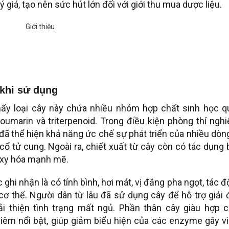
 giá, tạo nên sức hút lớn đối với giới thu mua dược liệu.
 khi sử dụng
thấy loại cây này chứa nhiều nhóm hợp chất sinh học q
 coumarin và triterpenoid. Trong điều kiện phòng thí ngh
, đã thể hiện khả năng ức chế sự phát triển của nhiều dòn
 cổ tử cung. Ngoài ra, chiết xuất từ cây còn có tác dụng
oxy hóa mạnh mẽ.
 ghi nhận là có tính bình, hơi mát, vị đắng pha ngọt, tác 
ơ thể. Người dân từ lâu đã sử dụng cây để hỗ trợ giải
 thiện tình trạng mất ngủ. Phần thân cây giàu hợp c
viêm nổi bật, giúp giảm biểu hiện của các enzyme gây v