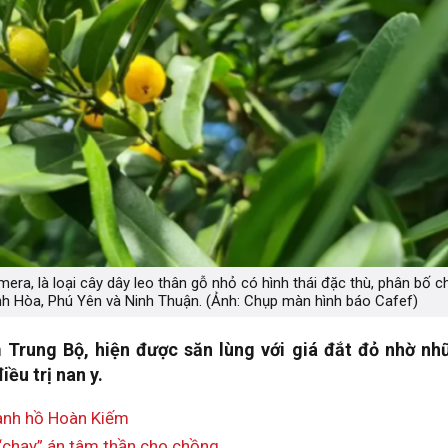
era, là loại cây dây leo thân gỗ nhỏ có hình thái đặc thù, phân bố c
h Hòa, Phú Yên và Ninh Thuận. (Ảnh: Chụp màn hình báo Cafef)
 Trung Bộ, hiện được săn lùng với giá đắt đỏ nhờ nh
iều trị nan y.
uanh hồ Hoàn Kiếm
 “chạy” án tâm thần cho chồng