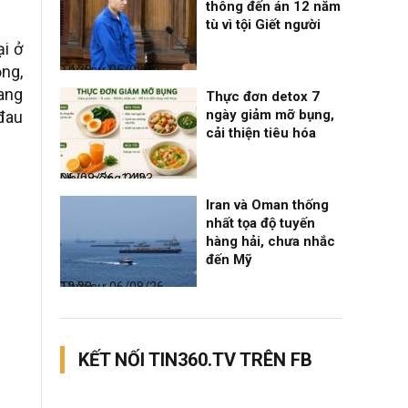
thông đến án 12 năm
tù vì tội Giết người
ại ở
ọng,
Thời sự
06/08/26, 14:28
mang
Thực đơn detox 7
ngày giảm mỡ bụng,
 đau
cải thiện tiêu hóa
Nhịp sống 24h
06/08/26, 14:23
Iran và Oman thống
nhất tọa độ tuyến
hàng hải, chưa nhắc
đến Mỹ
Thời sự
06/08/26, 12:38
KẾT NỐI TIN360.TV TRÊN FB