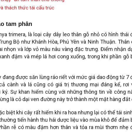
 thách thức tái cấu trúc
xáo tam phân
a trimera, là loại cây dây leo thân gỗ nhỏ có hình thái
 Trung Bộ như Khánh Hòa, Phú Yên và Ninh Thuận. Thân 
gai nhọn và lớp vỏ màu nâu vàng đặc trưng. Điểm nhận 
n xanh đậm và mép lá hơi cong xuống, trong khi phần gỗ
ây đang được săn lùng ráo riết với mức giá dao động từ 7
ả cành và lá cũng có giá trị thương mại đáng kể, rơi 
ký. Sự khan hiếm cùng với những thông tin về công n
hừng là cỏ dại ven đường này trở thành một mặt hàng đắt 
 biệt khi cây rất hiếm khi ra hoa nhưng lại có thể tái sin
 thường tiến hành thu hái dược liệu vào mùa khô để đảm
Phần rễ có màu đậm hơn thân và tỏa ra mùi thơm nhẹ 