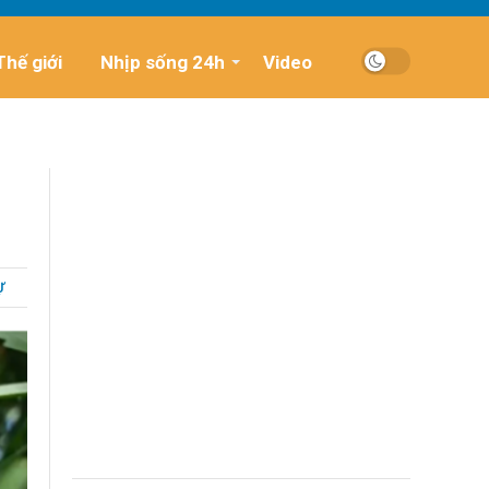
Thế giới
Nhịp sống 24h
Video
Ự