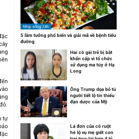
Nhịp sống 24h
5 lầm tưởng phổ biến và giải mã về bệnh tiểu
 đặc
đường
cây
dạng
Hai cô gái trẻ bị bắt
khẩn cấp vì tổ chức
 bên
sử dụng ma túy ở Hạ
Long
Điểm tin
07/08/26, 10:40
 đến
vào
Ông Trump dọa bỏ tù
người tiết lộ tin thiếu
ăng
đạn dược của Mỹ
đỏ.
Thời sự
07/08/26, 10:27
h tự
 bảo
Lá đơn của cô ruột
hé lộ vụ mẹ giết con
đặc
trai trục lợi hơn 4 tỷ