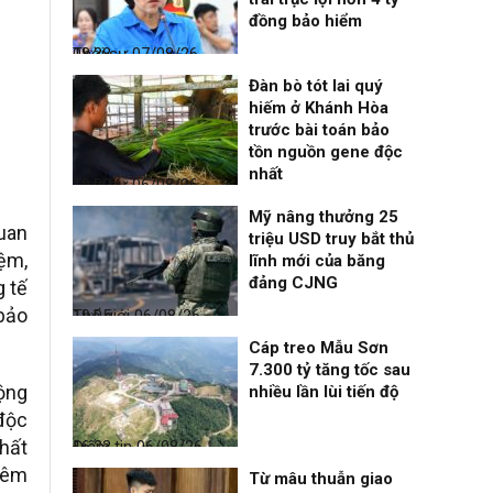
đồng bảo hiểm
Thời sự
07/08/26, 08:38
Đàn bò tót lai quý
hiếm ở Khánh Hòa
trước bài toán bảo
tồn nguồn gene độc
nhất
Thời sự
06/08/26, 19:09
Mỹ nâng thưởng 25
uan
triệu USD truy bắt thủ
iệm,
lĩnh mới của băng
đảng CJNG
g tế
 bảo
Thế giới
06/08/26, 19:05
Cáp treo Mẫu Sơn
7.300 tỷ tăng tốc sau
động
nhiều lần lùi tiến độ
 độc
hất
Điểm tin
06/08/26, 16:23
iêm
Từ mâu thuẫn giao