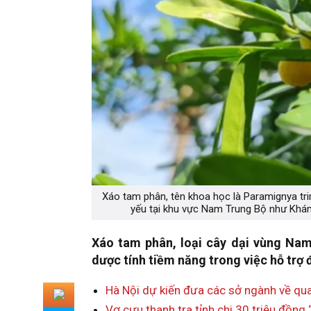
Xáo tam phân, tên khoa học là Paramignya trim
yếu tại khu vực Nam Trung Bộ như Khán
Xáo tam phân, loại cây dại vùng Nam
dược tính tiềm năng trong việc hỗ trợ đ
Hà Nội dự kiến đưa các sở ngành về q
Vợ cựu thanh tra tỉnh chi 30 triệu đồng