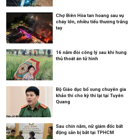
Thời sự
06/08/26, 12:33
Chợ Biên Hòa tan hoang sau vụ
cháy lớn, nhiều tiểu thương trắng
tay
Thời sự
06/08/26, 12:30
16 năm đòi công lý sau khi hung
thủ thoát án tử hình
Thế giới
06/08/26, 08:27
Bộ Giáo dục bổ sung chuyên gia
khảo thí cho kỳ thi lại tại Tuyên
Quang
Đọc & Ngẫm
06/08/26, 08:15
Sau chín năm, nữ giám đốc bất
động sản bị bắt tại TPHCM