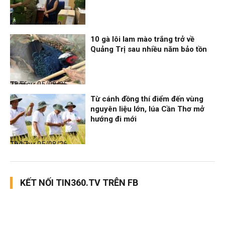
Nhịp sống 24h
06/08/26, 00:00
10 gà lôi lam mào trắng trở về
Quảng Trị sau nhiều năm bảo tồn
Thời sự
05/08/26, 23:56
Từ cánh đồng thí điểm đến vùng
nguyên liệu lớn, lúa Cần Thơ mở
hướng đi mới
Thời sự
05/08/26, 19:17
KẾT NỐI TIN360.TV TRÊN FB