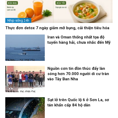
Nhịp sống 24h
Thực đơn detox 7 ngày giảm mỡ bụng, cải thiện tiêu hóa
Iran và Oman thống nhất tọa độ
tuyến hàng hải, chưa nhắc đến Mỹ
Thời sự
06/08/26, 12:38
Nguồn cơn tin đồn thúc đẩy làn
sóng hơn 70.000 người di cư tràn
vào Tây Ban Nha
Thế giới
06/08/26, 12:35
Sạt lở trên Quốc lộ 6 ở Sơn La, sơ
tán khẩn cấp 84 hộ dân