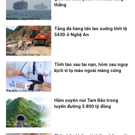
thẳng
Thời sự
09/08/26, 18:59
Tảng đá hàng tấn lao xuống tỉnh lộ
543D ở Nghệ An
Thời sự
09/08/26, 12:08
Tỉnh táo sau tai nạn, hôm sau nguy
kịch vì tụ máu ngoài màng cứng
Thời sự
09/08/26, 12:03
Hầm xuyên núi Tam Đảo trong
tuyến đường 5.800 tỷ đồng
Điểm tin
09/08/26, 12:02