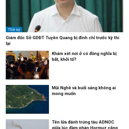
Thời sự
Giám đốc Sở GDĐT Tuyên Quang bị đình chỉ trước kỳ thi
lại
Khám xét nơi ở có đồng nghĩa bị
bắt, khởi tố?
Thời sự
09/08/26, 21:56
Mũi Nghê và buổi sáng không ai
mong muốn
Thời sự
09/08/26, 21:32
Tên lửa đánh trúng tàu ADNOC
giữa lúc đàm phán Hormuz căng