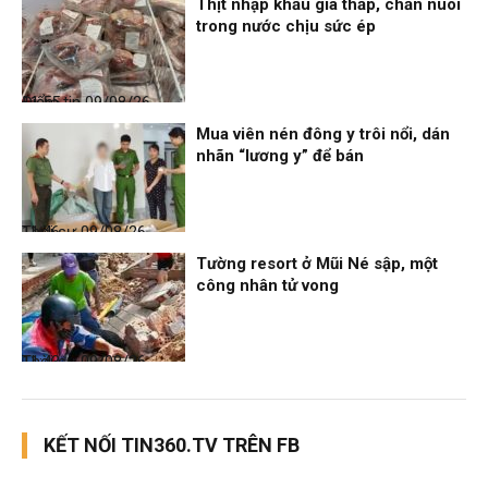
Thịt nhập khẩu giá thấp, chăn nuôi
trong nước chịu sức ép
Điểm tin
09/08/26, 11:55
Mua viên nén đông y trôi nổi, dán
nhãn “lương y” để bán
Thời sự
09/08/26, 11:46
Tường resort ở Mũi Né sập, một
công nhân tử vong
Thời sự
09/08/26, 11:43
KẾT NỐI TIN360.TV TRÊN FB