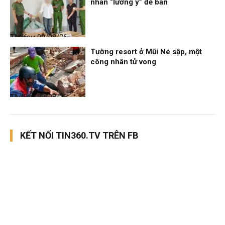
nhãn “lương y” để bán
Thời sự
09/08/26, 11:46
Tường resort ở Mũi Né sập, một
công nhân tử vong
Thời sự
09/08/26, 11:43
KẾT NỐI TIN360.TV TRÊN FB