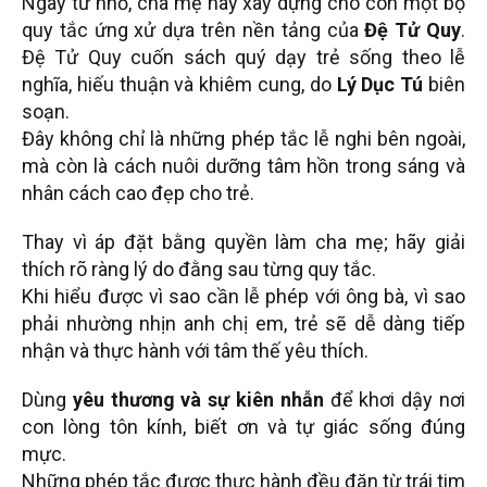
Ngay từ nhỏ, cha mẹ hãy xây dựng cho con một bộ
quy tắc ứng xử dựa trên nền tảng của
Đệ Tử Quy
.
Đệ Tử Quy cuốn sách quý dạy trẻ sống theo lễ
nghĩa, hiếu thuận và khiêm cung, do
Lý Dục Tú
biên
soạn.
Đây không chỉ là những phép tắc lễ nghi bên ngoài,
mà còn là cách nuôi dưỡng tâm hồn trong sáng và
nhân cách cao đẹp cho trẻ.
Thay vì áp đặt bằng quyền làm cha mẹ; hãy giải
thích rõ ràng lý do đằng sau từng quy tắc.
Khi hiểu được vì sao cần lễ phép với ông bà, vì sao
phải nhường nhịn anh chị em, trẻ sẽ dễ dàng tiếp
nhận và thực hành với tâm thế yêu thích.
Dùng
yêu thương và sự kiên nhẫn
để khơi dậy nơi
con lòng tôn kính, biết ơn và tự giác sống đúng
mực.
Những phép tắc được thực hành đều đặn từ trái tim