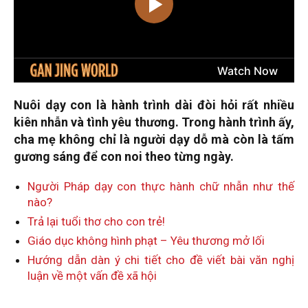
Nuôi dạy con là hành trình dài đòi hỏi rất nhiều
kiên nhẫn và tình yêu thương. Trong hành trình ấy,
cha mẹ không chỉ là người dạy dỗ mà còn là tấm
gương sáng để con noi theo từng ngày.
Người Pháp dạy con thực hành chữ nhẫn như thế
nào?
Trả lại tuổi thơ cho con trẻ!
Giáo dục không hình phạt – Yêu thương mở lối
Hướng dẫn dàn ý chi tiết cho đề viết bài văn nghị
luận về một vấn đề xã hội