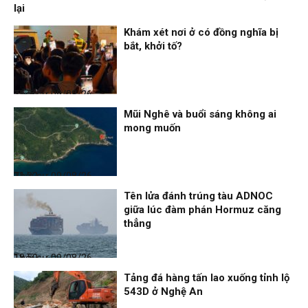
lại
Khám xét nơi ở có đồng nghĩa bị
bắt, khởi tố?
Thời sự
09/08/26, 21:56
Mũi Nghê và buổi sáng không ai
mong muốn
Thời sự
09/08/26, 21:32
Tên lửa đánh trúng tàu ADNOC
giữa lúc đàm phán Hormuz căng
thẳng
Thời sự
09/08/26, 18:59
Tảng đá hàng tấn lao xuống tỉnh lộ
543D ở Nghệ An