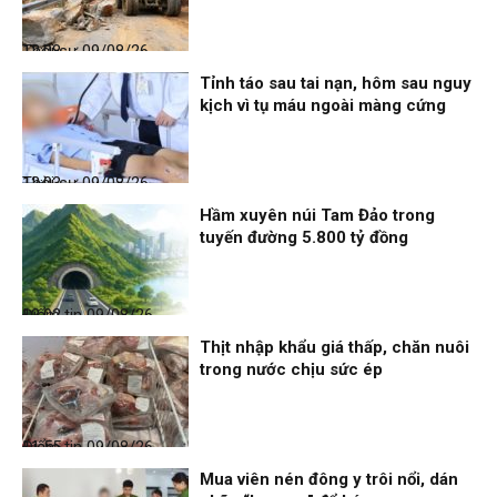
Thời sự
09/08/26, 12:08
Tỉnh táo sau tai nạn, hôm sau nguy
kịch vì tụ máu ngoài màng cứng
Thời sự
09/08/26, 12:03
Hầm xuyên núi Tam Đảo trong
tuyến đường 5.800 tỷ đồng
Điểm tin
09/08/26, 12:02
Thịt nhập khẩu giá thấp, chăn nuôi
trong nước chịu sức ép
Điểm tin
09/08/26, 11:55
Mua viên nén đông y trôi nổi, dán