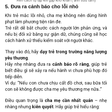
Rèn cách tự lập khi gặp khó khăn ( ảnh sưu tầm)
5. Đưa ra cảnh báo cho lỗi nhỏ
Khi trẻ mắc lỗi nhỏ, cha mẹ không nên dùng hình
phạt làm phương tiện răn đe.
Trẻ rất dễ bắt chước cách người lớn phản ứng, và
nếu bị đối xử bằng sự giận dữ, chúng cũng sẽ học
cách hành xử thiếu kiểm soát với người khác.
Thay vào đó, hãy
dạy trẻ trong trường năng lượng
yêu thương
.
Hãy nhẹ nhàng đưa ra
cảnh báo rõ ràng
, giúp trẻ
biết điều gì sẽ xảy ra nếu hành vi chưa phù hợp đó
tiếp diễn.
Ví dụ: “Nếu con chưa chịu cất đồ chơi, sau bữa tối
con sẽ không được cha mẹ yêu thương mẹ nữa..”
Điều quan trọng là
cha mẹ cần nhất quán
– nhẹ
nhàng nhưng
kiên quyết
. Hãy giúp trẻ hiểu rằng: