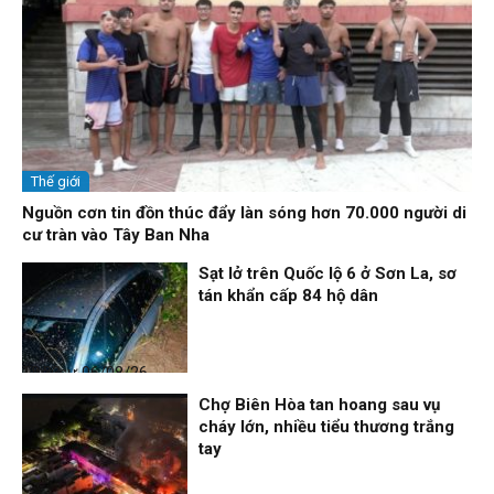
Thế giới
Nguồn cơn tin đồn thúc đẩy làn sóng hơn 70.000 người di
cư tràn vào Tây Ban Nha
Sạt lở trên Quốc lộ 6 ở Sơn La, sơ
tán khẩn cấp 84 hộ dân
Thời sự
06/08/26, 12:33
Chợ Biên Hòa tan hoang sau vụ
cháy lớn, nhiều tiểu thương trắng
tay