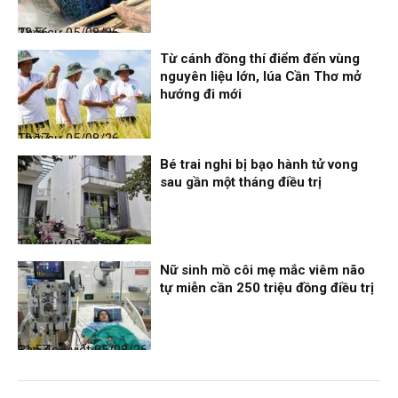
Thời sự
05/08/26, 23:56
Từ cánh đồng thí điểm đến vùng
nguyên liệu lớn, lúa Cần Thơ mở
hướng đi mới
Thời sự
05/08/26, 19:17
Bé trai nghi bị bạo hành tử vong
sau gần một tháng điều trị
Thời sự
05/08/26, 12:06
Nữ sinh mồ côi mẹ mắc viêm não
tự miễn cần 250 triệu đồng điều trị
Bạn đọc viết
05/08/26, 11:57