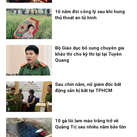
Thời sự
06/08/26, 12:30
16 năm đòi công lý sau khi hung
thủ thoát án tử hình
Thế giới
06/08/26, 08:27
Bộ Giáo dục bổ sung chuyên gia
khảo thí cho kỳ thi lại tại Tuyên
Quang
Đọc & Ngẫm
06/08/26, 08:15
Sau chín năm, nữ giám đốc bất
động sản bị bắt tại TPHCM
Nhịp sống 24h
06/08/26, 00:00
10 gà lôi lam mào trắng trở về
Quảng Trị sau nhiều năm bảo tồn