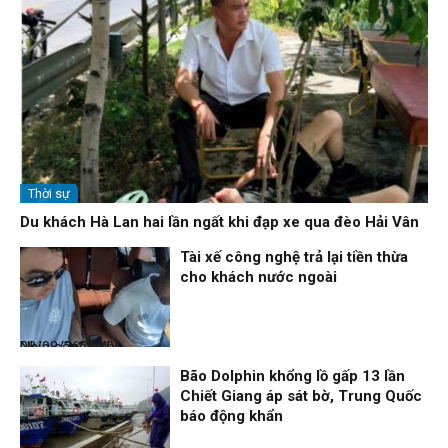
Thời sự
Du khách Hà Lan hai lần ngất khi đạp xe qua đèo Hải Vân
Tài xế công nghệ trả lại tiền thừa
cho khách nước ngoài
Nhịp sống 24h
08/08/26, 09:06
Bão Dolphin khổng lồ gấp 13 lần
Chiết Giang áp sát bờ, Trung Quốc
báo động khẩn