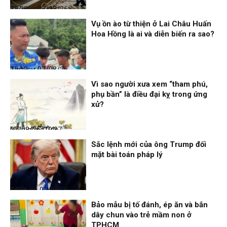
Thời sự
07/08/26, 23:28
Vụ ồn ào từ thiện ở Lai Châu Huấn
Hoa Hồng là ai và diễn biến ra sao?
Thời sự
07/08/26, 22:13
Vì sao người xưa xem “tham phú,
phụ bần” là điều đại kỵ trong ứng
xử?
Nhịp sống 24h
07/08/26, 19:37
Sắc lệnh mới của ông Trump đối
mặt bài toán pháp lý
Điểm tin
07/08/26, 14:56
Bảo mẫu bị tố đánh, ép ăn và bắn
dây chun vào trẻ mầm non ở
TPHCM