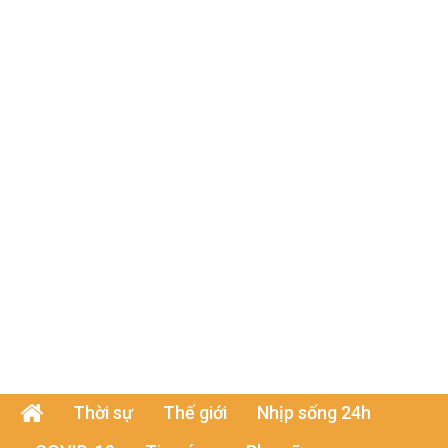
Thời sự
Thế giới
Nhịp sống 24h