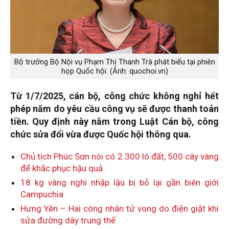
Bộ trưởng Bộ Nội vụ Phạm Thị Thanh Trà phát biểu tại phiên
họp Quốc hội. (Ảnh: quochoi.vn)
Từ 1/7/2025, cán bộ, công chức không nghỉ hết
phép năm do yêu cầu công vụ sẽ được thanh toán
tiền. Quy định này nằm trong Luật Cán bộ, công
chức sửa đổi vừa được Quốc hội thông qua.
Chủ tịch Phúc Sơn nói có 2.300 lô đất, 500 cây vàng
để khắc phục hậu quả
18 kg vàng nghi nhập lậu bị bỏ lại gần biên giới
Campuchia
Hưng Yên – Hai công nhân tử vong do điện giật khi
sửa đường dây trung thế