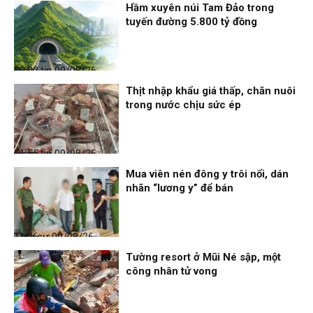
Hầm xuyên núi Tam Đảo trong
tuyến đường 5.800 tỷ đồng
Điểm tin
09/08/26, 12:02
Thịt nhập khẩu giá thấp, chăn nuôi
trong nước chịu sức ép
Điểm tin
09/08/26, 11:55
Mua viên nén đông y trôi nổi, dán
nhãn “lương y” để bán
Thời sự
09/08/26, 11:46
Tường resort ở Mũi Né sập, một
công nhân tử vong