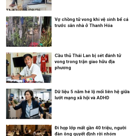
Thời sự
05/08/26, 11:47
Vợ chồng tử vong khi vệ sinh bể cá
trước sân nhà ở Thanh Hóa
Thời sự
05/08/26, 11:44
Cầu thủ Thái Lan bị sét đánh tử
vong trong trận giao hữu địa
phương
Thể thao
05/08/26, 08:39
Dữ liệu 5 năm hé lộ mối liên hệ giữa
lướt mạng xã hội và ADHD
Đọc & Ngẫm
04/08/26, 16:25
Đi họp lớp mất gần 40 triệu, người
đàn ông quyết định rời nhóm