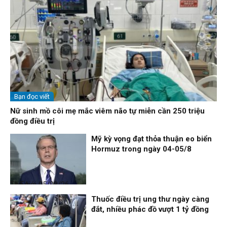
Bạn đọc viết
Nữ sinh mồ côi mẹ mắc viêm não tự miễn cần 250 triệu
đồng điều trị
Mỹ kỳ vọng đạt thỏa thuận eo biển
Hormuz trong ngày 04-05/8
Thế giới
05/08/26, 11:54
Thuốc điều trị ung thư ngày càng
đắt, nhiều phác đồ vượt 1 tỷ đồng