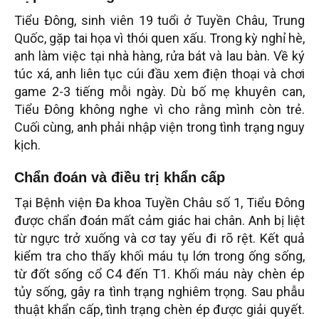
Tiểu Đông, sinh viên 19 tuổi ở Tuyền Châu, Trung
Quốc, gặp tai họa vì thói quen xấu. Trong kỳ nghỉ hè,
anh làm việc tại nhà hàng, rửa bát và lau bàn. Về ký
túc xá, anh liên tục cúi đầu xem điện thoại và chơi
game 2-3 tiếng mỗi ngày. Dù bố mẹ khuyên can,
Tiểu Đông không nghe vì cho rằng mình còn trẻ.
Cuối cùng, anh phải nhập viện trong tình trạng nguy
kịch.
Chẩn đoán và điều trị khẩn cấp
Tại Bệnh viện Đa khoa Tuyền Châu số 1, Tiểu Đông
được chẩn đoán mất cảm giác hai chân. Anh bị liệt
từ ngực trở xuống và cơ tay yếu đi rõ rệt. Kết quả
kiểm tra cho thấy khối máu tụ lớn trong ống sống,
từ đốt sống cổ C4 đến T1. Khối máu này chèn ép
tủy sống, gây ra tình trạng nghiêm trọng. Sau phẫu
thuật khẩn cấp, tình trạng chèn ép được giải quyết.