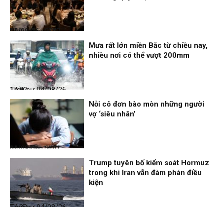
Nhịp sống 24h
04/08/26, 14:47
Mưa rất lớn miền Bắc từ chiều nay,
nhiều nơi có thể vượt 200mm
Thời sự
04/08/26, 14:42
Nỗi cô đơn bào mòn những người
vợ ‘siêu nhân’
Nhịp sống 24h
04/08/26, 14:41
Trump tuyên bố kiểm soát Hormuz
trong khi Iran vẫn đàm phán điều
kiện
Thời sự
04/08/26, 14:38