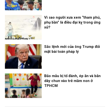
Thời sự
07/08/26, 22:13
Vì sao người xưa xem “tham phú,
phụ bần” là điều đại kỵ trong ứng
xử?
Nhịp sống 24h
07/08/26, 19:37
Sắc lệnh mới của ông Trump đối
mặt bài toán pháp lý
Điểm tin
07/08/26, 14:56
Bảo mẫu bị tố đánh, ép ăn và bắn
dây chun vào trẻ mầm non ở
TPHCM
Thời sự
07/08/26, 12:51