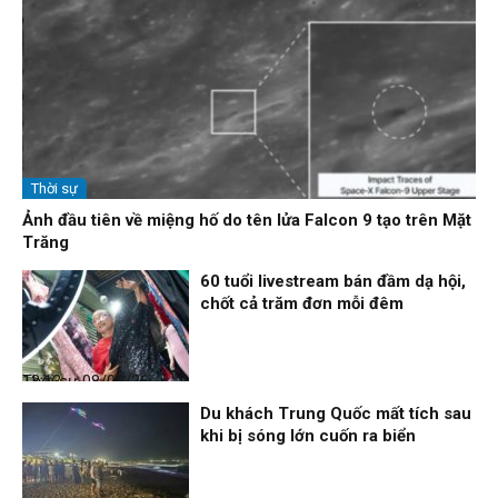
Thời sự
Ảnh đầu tiên về miệng hố do tên lửa Falcon 9 tạo trên Mặt
Trăng
60 tuổi livestream bán đầm dạ hội,
chốt cả trăm đơn mỗi đêm
Thời sự
08/08/26, 13:13
Du khách Trung Quốc mất tích sau
khi bị sóng lớn cuốn ra biển