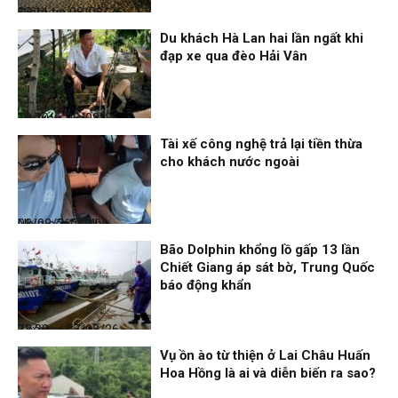
Điểm tin
08/08/26, 13:11
Du khách Hà Lan hai lần ngất khi
đạp xe qua đèo Hải Vân
Thời sự
08/08/26, 13:10
Tài xế công nghệ trả lại tiền thừa
cho khách nước ngoài
Nhịp sống 24h
08/08/26, 09:06
Bão Dolphin khổng lồ gấp 13 lần
Chiết Giang áp sát bờ, Trung Quốc
báo động khẩn
Thời sự
07/08/26, 23:28
Vụ ồn ào từ thiện ở Lai Châu Huấn
Hoa Hồng là ai và diễn biến ra sao?