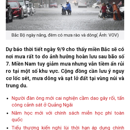
Bắc Bộ ngày nắng, đêm có mưa rào và dông( Ảnh: VOV)
Dự báo thời tiết ngày 9/9 cho thấy miền Bắc sẽ có
nơi mưa rất to do ảnh hưởng hoàn lưu sau bão số
7. Miền Nam tuy giảm mưa nhưng vẫn tiềm ẩn rủi
ro tại một số khu vực. Cộng đồng cần lưu ý nguy
cơ lốc sét, mưa dông và sạt lở đất tại vùng núi và
trung du.
Người đàn ông mới cai nghiện cầm dao gây rối, tấn
công cảnh sát ở Quảng Ngãi
Năm học mới với chính sách miễn học phí toàn
quốc
Tiểu thương kiến nghị lùi thời hạn áp dụng chính