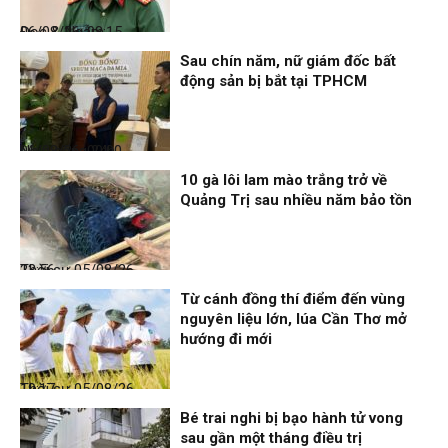
Đọc & Ngẫm
06/08/26, 08:15
Sau chín năm, nữ giám đốc bất
động sản bị bắt tại TPHCM
Nhịp sống 24h
06/08/26, 00:00
10 gà lôi lam mào trắng trở về
Quảng Trị sau nhiều năm bảo tồn
Thời sự
05/08/26, 23:56
Từ cánh đồng thí điểm đến vùng
nguyên liệu lớn, lúa Cần Thơ mở
hướng đi mới
Thời sự
05/08/26, 19:17
Bé trai nghi bị bạo hành tử vong
sau gần một tháng điều trị