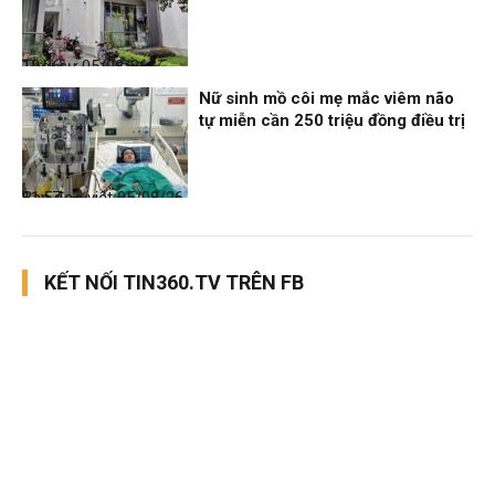
Thời sự
05/08/26, 12:06
Nữ sinh mồ côi mẹ mắc viêm não
tự miễn cần 250 triệu đồng điều trị
Bạn đọc viết
05/08/26, 11:57
KẾT NỐI TIN360.TV TRÊN FB