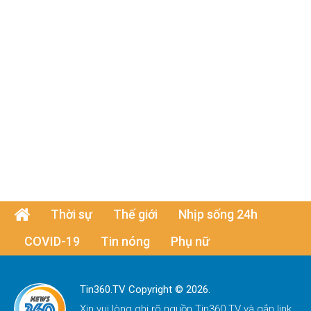
Thời sự
Thế giới
Nhịp sống 24h
COVID-19
Tin nóng
Phụ nữ
Tin360.TV Copyright © 2026.
Xin vui lòng ghi rõ nguồn
Tin360.TV
và gắn link