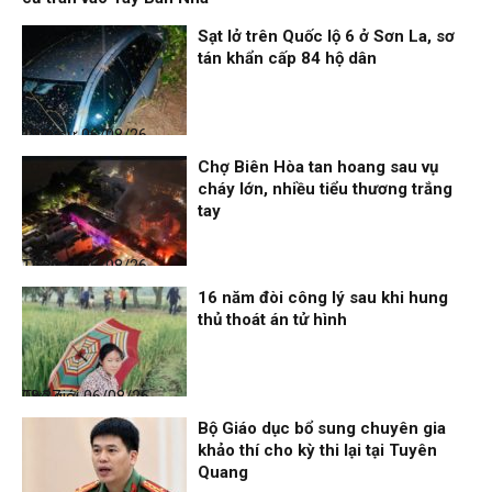
Sạt lở trên Quốc lộ 6 ở Sơn La, sơ
tán khẩn cấp 84 hộ dân
Thời sự
06/08/26, 12:33
Chợ Biên Hòa tan hoang sau vụ
cháy lớn, nhiều tiểu thương trắng
tay
Thời sự
06/08/26, 12:30
16 năm đòi công lý sau khi hung
thủ thoát án tử hình
Thế giới
06/08/26, 08:27
Bộ Giáo dục bổ sung chuyên gia
khảo thí cho kỳ thi lại tại Tuyên
Quang